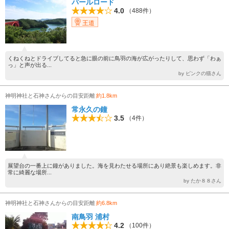
パールロード
4.0
（488件）
王道
くねくねとドライブしてると急に眼の前に鳥羽の海が広がったりして、思わず「わぁ
っ」と声が出る...
by ピンクの猫さん
神明神社と石神さんからの目安距離
約1.8km
常永久の鐘
3.5
（4件）
展望台の一番上に鐘がありました。海を見わたせる場所にあり絶景も楽しめます。非
常に綺麗な場所...
by たか８８さん
神明神社と石神さんからの目安距離
約6.8km
南鳥羽 浦村
4.2
（100件）