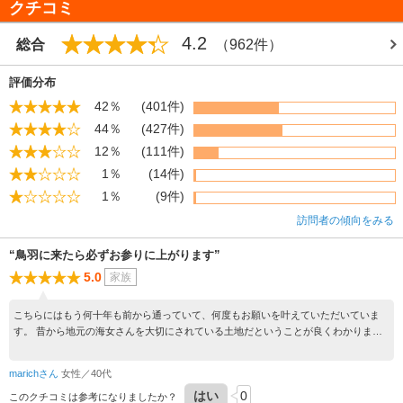
クチコミ
4.2
総合
（962件）
評価分布
42％
(401件)
44％
(427件)
12％
(111件)
1％
(14件)
1％
(9件)
訪問者の傾向をみる
“鳥羽に来たら必ずお参りに上がります”
5.0
家族
こちらにはもう何十年も前から通っていて、何度もお願いを叶えていただいていま
す。 昔から地元の海女さんを大切にされている土地だということが良くわかりま
す。とても素敵な場所です。
marichさん
女性／40代
はい
0
このクチコミは参考になりましたか？