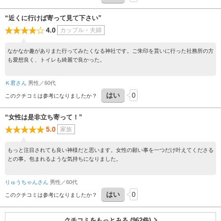
“近くに行けば寄って見て下さい”
4.0
カップル・夫婦
なかなか趣がありまた行ってみたくなる神社です。ご朱印を貰いに行った社務所の方
も愛想良く、トイレも綺麗で良かった。
Ｋ君さん
男性／60代
はい
0
このクチコミは参考になりましたか？
“女性は是非立ち寄って！”
5.0
家族
もっと注目されても良い神様だと思います。女性の願い事を一つだけ叶えてくださる
との事。包まれるような気持ちになりました。
りゅうちゃんさん
男性／60代
はい
0
このクチコミは参考になりましたか？
クチコミをもっとみる (962件)