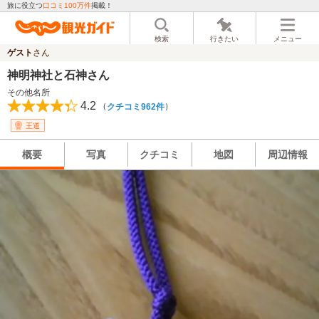
旅に役立つ
口コミ100万件
掲載！
検索
行きたい
メニュー
ゲスト
さん
神明神社と石神さん
その他名所
4.2
（
）
クチコミ962件
王道
概要
写真
クチコミ
地図
周辺情報