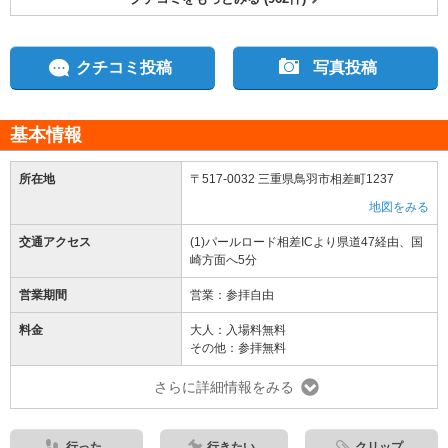
クチコミ投稿
写真投稿
基本情報
所在地
〒517-0032 三重県鳥羽市相差町1237
地図をみる
交通アクセス
(1)パールロード相差ICより県道47経由、国
崎方面へ5分
営業期間
営業：参拝自由
料金
大人：入場料無料
その他：参拝無料
さらに詳細情報をみる
行った
行きたい
クリップ