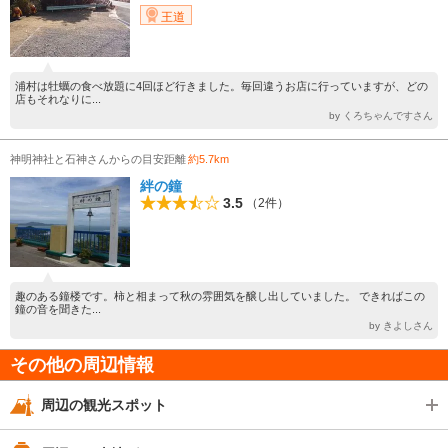
王道
浦村は牡蠣の食べ放題に4回ほど行きました。毎回違うお店に行っていますが、どの
店もそれなりに...
by くろちゃんですさん
神明神社と石神さんからの目安距離
約5.7km
絆の鐘
3.5
（2件）
趣のある鐘楼です。柿と相まって秋の雰囲気を醸し出していました。 できればこの
鐘の音を聞きた...
by きよしさん
その他の周辺情報
周辺の観光スポット