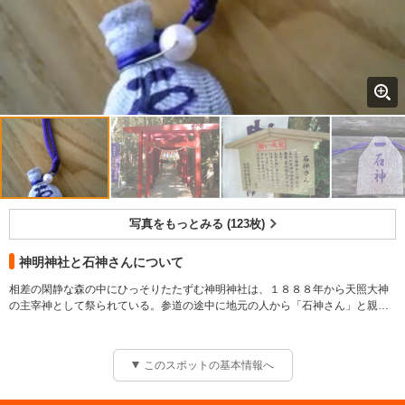
写真をもっとみる (123枚)
神明神社と石神さんについて
相差の閑静な森の中にひっそりたたずむ神明神社は、１８８８年から天照大神
の主宰神として祭られている。参道の途中に地元の人から「石神さん」と親し
まれている女神さまの小さな社があり、「女性の願いなら必ずひとつは叶えて
女性の願い事ならひとつだけ叶えてくれる
くれる」と古くから言い伝えられ、初詣には多くの参拝者で賑わいを見せてい
る。
このスポットの基本情報へ