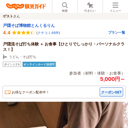
検索
行きたい
メニュー
ゲスト
さん
戸隠そば博物館とんくるりん
4.4
プラン一覧
(
クチコミ46件
)
戸隠流そば打ち体験 ＋ お食事【ひとりでしっかり・パーソナルクラ
ス！】
うどん・そば打ち
ポイント2％
オンラインカード決済可
参加者（材料・体験・お食事）
5,000円～
お得なクーポン配布中！
クーポンGET