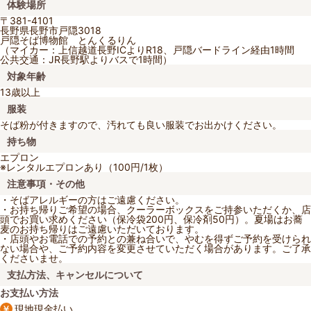
体験場所
〒381-4101
長野県長野市戸隠3018
戸隠そば博物館 とんくるりん
（マイカー：上信越道長野ICよりR18、戸隠バードライン経由1時間
公共交通：JR長野駅よりバスで1時間）
対象年齢
13歳以上
服装
そば粉が付きますので、汚れても良い服装でお出かけください。
持ち物
エプロン
※レンタルエプロンあり（100円/1枚）
注意事項・その他
・そばアレルギーの方はご遠慮ください。
・お持ち帰りご希望の場合、クーラーボックスをご持参いただくか、店
頭でお買い求めください（保冷袋200円、保冷剤50円）。夏場はお蕎
麦のお持ち帰りはご遠慮いただいております。
・店頭やお電話での予約との兼ね合いで、やむを得ずご予約を受けられ
ない場合や、ご予約内容を変更させていただく場合があります。ご了承
くださいませ。
支払方法、キャンセルについて
お支払い方法
現地現金払い