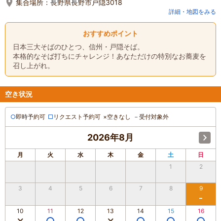
集合場所：
長野県長野市戸隠3018
詳細・地図をみる
おすすめポイント
日本三大そばのひとつ、信州・戸隠そば。
本格的なそば打ちにチャレンジ！あなただけの特別なお蕎麦を
召し上がれ。
空き状況
○
即時予約可
□
リクエスト予約可
×
空きなし
－
受付対象外
2026年8月
月
火
水
木
金
土
日
1
2
3
4
5
6
7
8
9
10
11
12
13
14
15
16