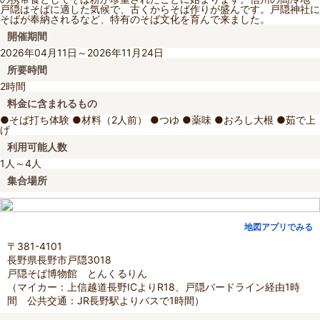
戸隠はそばに適した気候で、古くからそば作りが盛んです。戸隠神社に
そばが奉納されるなど、特有のそば文化を育んで来ました。
開催期間
2026年04月11日～2026年11月24日
所要時間
2時間
料金に含まれるもの
●そば打ち体験 ●材料（2人前） ●つゆ ●薬味 ●おろし大根 ●茹で上
げ
利用可能人数
1人～4人
集合場所
地図アプリでみる
〒381-4101
長野県長野市戸隠3018
戸隠そば博物館 とんくるりん
（マイカー：上信越道長野ICよりR18、戸隠バードライン経由1時
間 公共交通：JR長野駅よりバスで1時間）