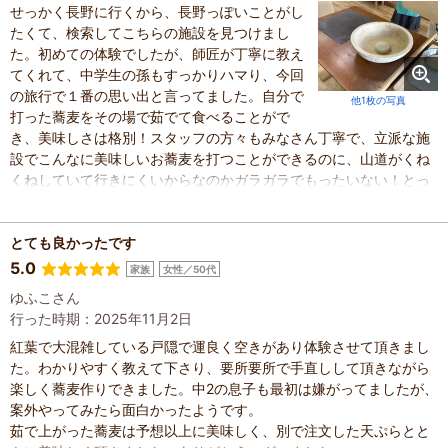
せっかく長野に行くから、長野っぽいことがし
たくて、検索してこちらの施設を見つけまし
た。初めての体験でしたが、師匠が丁寧に教え
てくれて、中学生の孫もすっかりハマり、今回
の旅行で１番の思い出と言ってました。自分で
他1枚の写真
打った蕎麦をその場で茹でて食べることがで
き、美味しさは格別！スタッフの方々もみなさん丁寧で、立派な施
設でこんなに美味しいお蕎麦を打つことができるのに、山道がくね
くねしていて行きにくいからなのかガラガラでもったいない！とっ
てもいい施設なのでクチコミが広がってもっとたくさんの人に知っ
てもらいたい！と思いました。機会があったらまた行きます。
とても良かったです
5.0
家族
女性／50代
ゆふこさん
行った時期：2025年11月2日
紅葉で大混雑している戸隠で運良く空きがあり体験させて頂きまし
た。わかりやすく教えて下さり、要所要所で手直しして頂きながら
楽しく蕎麦作りできました。中2の息子も最初は嫌がってましたが、
案外やってみたら面白かったようです。
茹で上がった蕎麦は予想以上に美味しく、別で注文した天ぷらとと