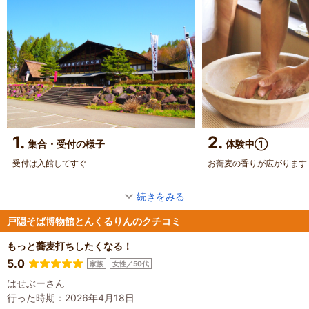
1.
2.
集合・受付の様子
体験中①
受付は入館してすぐ
お蕎麦の香りが広がります
続きをみる
戸隠そば博物館とんくるりんのクチコミ
もっと蕎麦打ちしたくなる！
5.0
家族
女性／50代
はせぶーさん
行った時期：2026年4月18日