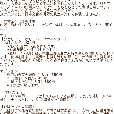
打ったお蕎麦はその場で茹で上げお召し上がりいただけます。打ち立
て・茹で立てのお蕎麦ならではの、もちもちとした食感を楽しめます。
おろし大根が付きで、おろしそばでもどうぞ。
旅の思い出に、日本文化や長野の風土を楽しく体験しませんか。
= 戸隠流そば打ち体験 =
内容：原材料（2人前）、そば打ち体験、つゆ薬味、おろし大根、茹で
上げ
料金：
【ひとりでしっかり・パーソナルクラス】
おひとり／5,000円
※最小分量の2人前を作ります。
※対象年齢は中学生以上です。
※夏場（7～9月）は、衛生上お蕎麦のお持ち帰りをお断りしており
ます。夏場を除き、お蕎麦のお持ち帰りの際には、要冷蔵でお持ち帰り
ください。（保冷剤と保冷バッグをご持参されるか、店頭でご購入いた
だけます。）
オプション
季節の野菜天婦羅（1人前）550円
そば団子（5個入）450円
戸隠ざるそば（1人前）880円
※店頭にて承ります。
＝ 体験の流れ =
エプロン着用 → そば打ち名人による説明、そば打ち体験（約50
分） → お召し上がり（30分から1時間）
【戸隠そばの豆知識】
そばは日本で最も古い作物。戸隠そばの歴史は、平安時代、山岳修験者
の携帯食としてそば粉が珍重されたことに始まります。信州の高冷地・