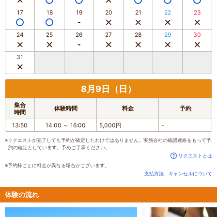
17
18
19
20
21
22
23
24
25
26
27
28
29
30
31
8月9日（日）
集合
体験時間
料金
予約
時間
13:50
14:00
～
16:00
5,000円
-
※リクエストが完了しても予約が確定したわけではありません。実施会社の確認連絡をもって予
約の確定としています。予めご了承ください。
リクエストとは
※予約枠ごとに料金が異なる場合がございます。
支払方法、キャンセルについて
体験の流れ