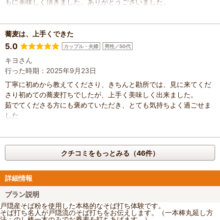
もに美味しく頂きました。ありがとうございました。
蕎麦は、上手くできた
5.0
カップル・夫婦
男性／50代
キヨさん
行った時期：2025年9月23日
丁寧に初めから教えてくださり、きちんと勘所では、見に来てくだ
さり初めての蕎麦打ちでしたが、上手く美味しく出来ました。
茹でてくださる方にも褒めていただき、とても気持ちよく過ごせま
した
クチコミをもっとみる（46件）
詳細情報
プラン説明
戸隠産そば粉を使用した本格的なそば打ち体験です。
そば打ち名人が戸隠流のそば打ちをお伝えします。（一本棒丸延し方
法：のし棒一本のみでお蕎麦を打ちあげます。）