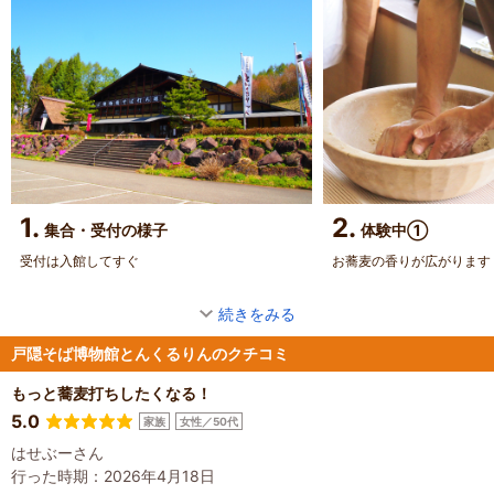
1.
2.
集合・受付の様子
体験中①
受付は入館してすぐ
お蕎麦の香りが広がります
続きをみる
戸隠そば博物館とんくるりんのクチコミ
もっと蕎麦打ちしたくなる！
5.0
家族
女性／50代
はせぶーさん
行った時期：2026年4月18日