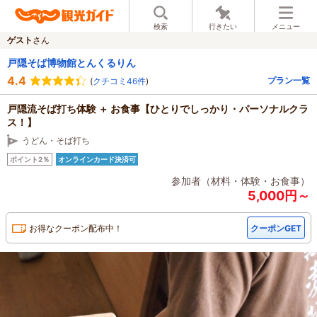
検索
行きたい
メニュー
ゲスト
さん
戸隠そば博物館とんくるりん
4.4
プラン一覧
(
クチコミ46件
)
戸隠流そば打ち体験 ＋ お食事【ひとりでしっかり・パーソナルクラ
ス！】
うどん・そば打ち
ポイント2％
オンラインカード決済可
参加者（材料・体験・お食事）
5,000円～
お得なクーポン配布中！
クーポンGET