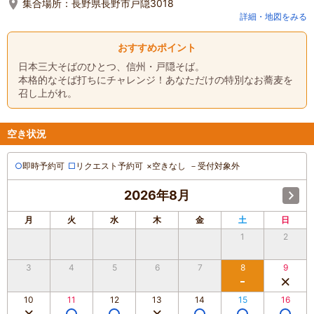
集合場所：
長野県長野市戸隠3018
詳細・地図をみる
おすすめポイント
日本三大そばのひとつ、信州・戸隠そば。
本格的なそば打ちにチャレンジ！あなただけの特別なお蕎麦を
召し上がれ。
空き状況
○
即時予約可
□
リクエスト予約可
×
空きなし
－
受付対象外
2026年8月
月
火
水
木
金
土
日
1
2
3
4
5
6
7
8
9
10
11
12
13
14
15
16