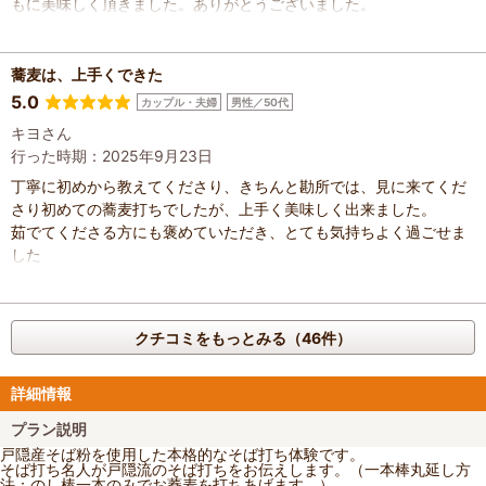
もに美味しく頂きました。ありがとうございました。
蕎麦は、上手くできた
5.0
カップル・夫婦
男性／50代
キヨさん
行った時期：2025年9月23日
丁寧に初めから教えてくださり、きちんと勘所では、見に来てくだ
さり初めての蕎麦打ちでしたが、上手く美味しく出来ました。
茹でてくださる方にも褒めていただき、とても気持ちよく過ごせま
した
クチコミをもっとみる（46件）
詳細情報
プラン説明
戸隠産そば粉を使用した本格的なそば打ち体験です。
そば打ち名人が戸隠流のそば打ちをお伝えします。（一本棒丸延し方
法：のし棒一本のみでお蕎麦を打ちあげます。）