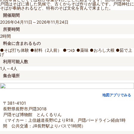
戸隠はそばに適した気候で、古くからそば作りが盛んです。戸隠神社に
そばが奉納されるなど、特有のそば文化を育んで来ました。
開催期間
2026年04月11日～2026年11月24日
所要時間
2時間
料金に含まれるもの
●そば打ち体験 ●材料（2人前） ●つゆ ●薬味 ●おろし大根 ●茹で上
げ
利用可能人数
1人～4人
集合場所
地図アプリでみる
〒381-4101
長野県長野市戸隠3018
戸隠そば博物館 とんくるりん
（マイカー：上信越道長野ICよりR18、戸隠バードライン経由1時
間 公共交通：JR長野駅よりバスで1時間）