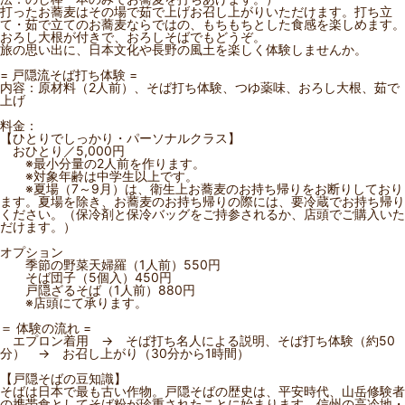
打ったお蕎麦はその場で茹で上げお召し上がりいただけます。打ち立
て・茹で立てのお蕎麦ならではの、もちもちとした食感を楽しめます。
おろし大根が付きで、おろしそばでもどうぞ。
旅の思い出に、日本文化や長野の風土を楽しく体験しませんか。
= 戸隠流そば打ち体験 =
内容：原材料（2人前）、そば打ち体験、つゆ薬味、おろし大根、茹で
上げ
料金：
【ひとりでしっかり・パーソナルクラス】
おひとり／5,000円
※最小分量の2人前を作ります。
※対象年齢は中学生以上です。
※夏場（7～9月）は、衛生上お蕎麦のお持ち帰りをお断りしており
ます。夏場を除き、お蕎麦のお持ち帰りの際には、要冷蔵でお持ち帰り
ください。（保冷剤と保冷バッグをご持参されるか、店頭でご購入いた
だけます。）
オプション
季節の野菜天婦羅（1人前）550円
そば団子（5個入）450円
戸隠ざるそば（1人前）880円
※店頭にて承ります。
＝ 体験の流れ =
エプロン着用 → そば打ち名人による説明、そば打ち体験（約50
分） → お召し上がり（30分から1時間）
【戸隠そばの豆知識】
そばは日本で最も古い作物。戸隠そばの歴史は、平安時代、山岳修験者
の携帯食としてそば粉が珍重されたことに始まります。信州の高冷地・