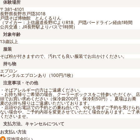
体験場所
〒381-4101
長野県長野市戸隠3018
戸隠そば博物館 とんくるりん
（マイカー：上信越道長野ICよりR18、戸隠バードライン経由1時間
公共交通：JR長野駅よりバスで1時間）
対象年齢
13歳以上
服装
そば粉が付きますので、汚れても良い服装でお出かけください。
持ち物
エプロン
※レンタルエプロンあり（100円/1枚）
注意事項・その他
・そばアレルギーの方はご遠慮ください。
・お持ち帰りご希望の場合、クーラーボックスをご持参いただくか、店
頭でお買い求めください（保冷袋200円、保冷剤50円）。夏場はお蕎
麦のお持ち帰りはご遠慮いただいております。
・店頭やお電話での予約との兼ね合いで、やむを得ずご予約を受けられ
ない場合や、ご予約内容を変更させていただく場合があります。ご了承
くださいませ。
支払方法、キャンセルについて
お支払い方法
現地現金払い