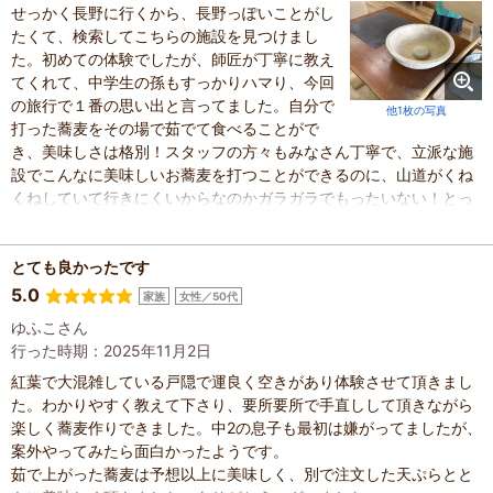
せっかく長野に行くから、長野っぽいことがし
たくて、検索してこちらの施設を見つけまし
た。初めての体験でしたが、師匠が丁寧に教え
てくれて、中学生の孫もすっかりハマり、今回
の旅行で１番の思い出と言ってました。自分で
他1枚の写真
打った蕎麦をその場で茹でて食べることがで
き、美味しさは格別！スタッフの方々もみなさん丁寧で、立派な施
設でこんなに美味しいお蕎麦を打つことができるのに、山道がくね
くねしていて行きにくいからなのかガラガラでもったいない！とっ
てもいい施設なのでクチコミが広がってもっとたくさんの人に知っ
てもらいたい！と思いました。機会があったらまた行きます。
とても良かったです
5.0
家族
女性／50代
ゆふこさん
行った時期：2025年11月2日
紅葉で大混雑している戸隠で運良く空きがあり体験させて頂きまし
た。わかりやすく教えて下さり、要所要所で手直しして頂きながら
楽しく蕎麦作りできました。中2の息子も最初は嫌がってましたが、
案外やってみたら面白かったようです。
茹で上がった蕎麦は予想以上に美味しく、別で注文した天ぷらとと