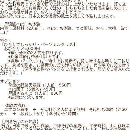
打ったお蕎麦はその場で茹で上げお召し上がりいただけます。打ち立
て・茹で立てのお蕎麦ならではの、もちもちとした食感を楽しめます。
おろし大根が付きで、おろしそばでもどうぞ。
旅の思い出に、日本文化や長野の風土を楽しく体験しませんか。
= 戸隠流そば打ち体験 =
内容：原材料（2人前）、そば打ち体験、つゆ薬味、おろし大根、茹で
上げ
料金：
【ひとりでしっかり・パーソナルクラス】
おひとり／5,000円
※最小分量の2人前を作ります。
※対象年齢は中学生以上です。
※夏場（7～9月）は、衛生上お蕎麦のお持ち帰りをお断りしており
ます。夏場を除き、お蕎麦のお持ち帰りの際には、要冷蔵でお持ち帰り
ください。（保冷剤と保冷バッグをご持参されるか、店頭でご購入いた
だけます。）
オプション
季節の野菜天婦羅（1人前）550円
そば団子（5個入）450円
戸隠ざるそば（1人前）880円
※店頭にて承ります。
＝ 体験の流れ =
エプロン着用 → そば打ち名人による説明、そば打ち体験（約50
分） → お召し上がり（30分から1時間）
【戸隠そばの豆知識】
そばは日本で最も古い作物。戸隠そばの歴史は、平安時代、山岳修験者
の携帯食としてそば粉が珍重されたことに始まります。信州の高冷地・