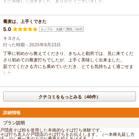
もに美味しく頂きました。ありがとうございました。
蕎麦は、上手くできた
5.0
カップル・夫婦
男性／50代
キヨさん
行った時期：2025年9月23日
丁寧に初めから教えてくださり、きちんと勘所では、見に来てくだ
さり初めての蕎麦打ちでしたが、上手く美味しく出来ました。
茹でてくださる方にも褒めていただき、とても気持ちよく過ごせま
した
クチコミをもっとみる（46件）
詳細情報
プラン説明
戸隠産そば粉を使用した本格的なそば打ち体験です。
そば打ち名人が戸隠流のそば打ちをお伝えします。（一本棒丸延し方
法：のし棒一本のみでお蕎麦を打ちあげます。）