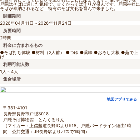
戸隠はそばに適した気候で、古くからそば作りが盛んです。戸隠神社に
そばが奉納されるなど、特有のそば文化を育んで来ました。
開催期間
2026年04月11日～2026年11月24日
所要時間
2時間
料金に含まれるもの
●そば打ち体験 ●材料（2人前） ●つゆ ●薬味 ●おろし大根 ●茹で上
げ
利用可能人数
1人～4人
集合場所
地図アプリでみる
〒381-4101
長野県長野市戸隠3018
戸隠そば博物館 とんくるりん
（マイカー：上信越道長野ICよりR18、戸隠バードライン経由1時
間 公共交通：JR長野駅よりバスで1時間）