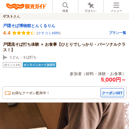
検索
行きたい
メニュー
ゲスト
さん
戸隠そば博物館とんくるりん
4.4
プラン一覧
(
クチコミ46件
)
戸隠流そば打ち体験 ＋ お食事【ひとりでしっかり・パーソナルクラ
ス！】
うどん・そば打ち
ポイント2％
オンラインカード決済可
参加者（材料・体験・お食事）
5,000円～
お得なクーポン配布中！
クーポンGET