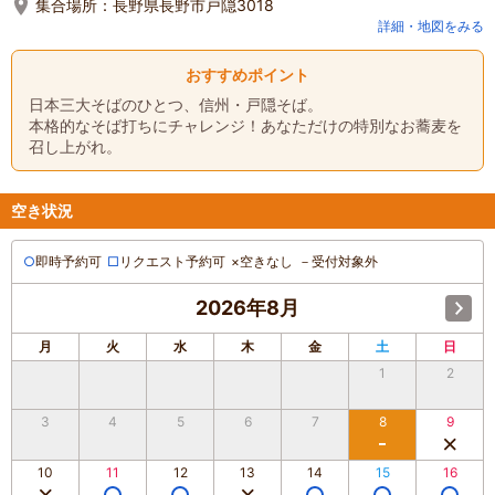
集合場所：
長野県長野市戸隠3018
詳細・地図をみる
おすすめポイント
日本三大そばのひとつ、信州・戸隠そば。
本格的なそば打ちにチャレンジ！あなただけの特別なお蕎麦を
召し上がれ。
空き状況
○
即時予約可
□
リクエスト予約可
×
空きなし
－
受付対象外
2026年8月
月
火
水
木
金
土
日
1
2
3
4
5
6
7
8
9
10
11
12
13
14
15
16