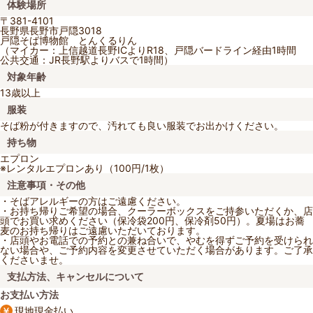
体験場所
〒381-4101
長野県長野市戸隠3018
戸隠そば博物館 とんくるりん
（マイカー：上信越道長野ICよりR18、戸隠バードライン経由1時間
公共交通：JR長野駅よりバスで1時間）
対象年齢
13歳以上
服装
そば粉が付きますので、汚れても良い服装でお出かけください。
持ち物
エプロン
※レンタルエプロンあり（100円/1枚）
注意事項・その他
・そばアレルギーの方はご遠慮ください。
・お持ち帰りご希望の場合、クーラーボックスをご持参いただくか、店
頭でお買い求めください（保冷袋200円、保冷剤50円）。夏場はお蕎
麦のお持ち帰りはご遠慮いただいております。
・店頭やお電話での予約との兼ね合いで、やむを得ずご予約を受けられ
ない場合や、ご予約内容を変更させていただく場合があります。ご了承
くださいませ。
支払方法、キャンセルについて
お支払い方法
現地現金払い