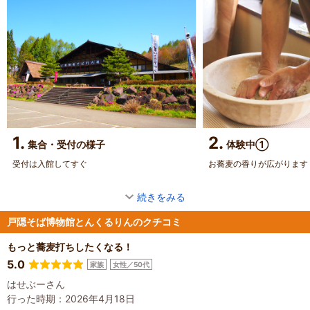
1.
2.
集合・受付の様子
体験中①
受付は入館してすぐ
お蕎麦の香りが広がります
続きをみる
戸隠そば博物館とんくるりんのクチコミ
もっと蕎麦打ちしたくなる！
5.0
家族
女性／50代
はせぶーさん
行った時期：2026年4月18日