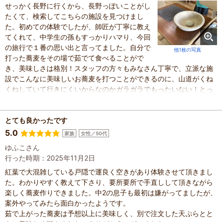
せっかく長野に行くから、長野っぽいことがし
たくて、検索してこちらの施設を見つけまし
た。初めての体験でしたが、師匠が丁寧に教え
てくれて、中学生の孫もすっかりハマり、今回
の旅行で１番の思い出と言ってました。自分で
他1枚の写真
打った蕎麦をその場で茹でて食べることがで
き、美味しさは格別！スタッフの方々もみなさん丁寧で、立派な施
設でこんなに美味しいお蕎麦を打つことができるのに、山道がくね
くねしていて行きにくいからなのかガラガラでもったいない！とっ
てもいい施設なのでクチコミが広がってもっとたくさんの人に知っ
てもらいたい！と思いました。機会があったらまた行きます。
とても良かったです
5.0
家族
女性／50代
ゆふこさん
行った時期：2025年11月2日
紅葉で大混雑している戸隠で運良く空きがあり体験させて頂きまし
た。わかりやすく教えて下さり、要所要所で手直しして頂きながら
楽しく蕎麦作りできました。中2の息子も最初は嫌がってましたが、
案外やってみたら面白かったようです。
茹で上がった蕎麦は予想以上に美味しく、別で注文した天ぷらとと