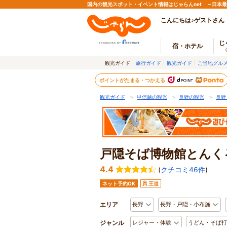
国内の観光スポット・イベント情報はじゃらんnet ～日本
こんにちは♪ゲストさん
じ
宿・ホテル
観光ガイド
旅行ガイド
観光ガイド
ご当地グル
ポイントがたまる・つかえる
観光ガイド
＞
甲信越の観光
＞
長野の観光
＞
長野
戸隠そば博物館とんく
4.4
(
クチコミ46件
)
ネット予約OK
王道
エリア
長野
長野・戸隠・小布施
ジャンル
レジャー・体験
うどん・そば打