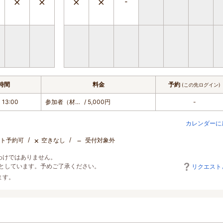
時間
料金
予約
(この先ログイン)
 13:00
参加者（材料・体験・お食事）
/ 5,000円
-
カレンダーに
×
－
ト予約可
空きなし
受付対象外
わけではありません。
としています。予めご了承ください。
リクエスト
ます。