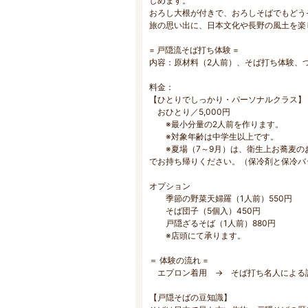
しめます。
おろし大根が付きで、おろしそばでもどう
旅の思い出に、日本文化や長野の風土を楽
= 戸隠流そば打ち体験 =
内容：原材料（2人前）、そば打ち体験、
料金：
【ひとりでしっかり・パーソナルクラス】
おひとり／5,000円
※最小分量の2人前を作ります。
※対象年齢は中学生以上です。
※夏場（7～9月）は、衛生上お蕎麦の
でお持ち帰りください。（保冷剤と保冷バ
オプション
季節の野菜天婦羅（1人前）550円
そば団子（5個入）450円
戸隠ざるそば（1人前）880円
※店頭にて承ります。
＝ 体験の流れ =
エプロン着用 → そば打ち名人による説
【戸隠そばの豆知識】