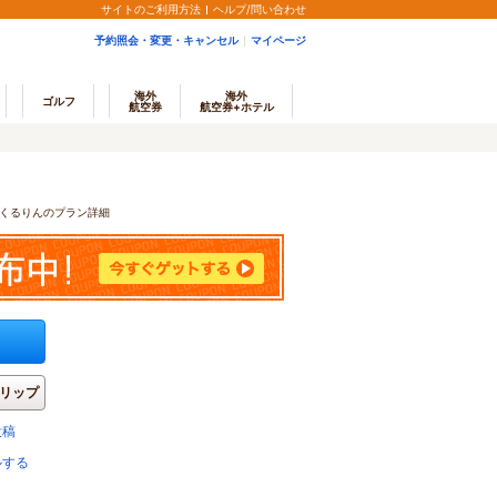
サイトのご利用方法
ヘルプ/問い合わせ
予約照会・変更・キャンセル
マイページ
海外
海外
ゴルフ
航空券
航空券+ホテル
くるりんのプラン詳細
リップ
投稿
ルする