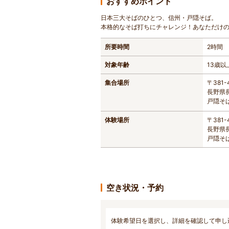
おすすめポイント
日本三大そばのひとつ、信州・戸隠そば。
本格的なそば打ちにチャレンジ！あなただけ
所要時間
2時間
対象年齢
13歳以
集合場所
〒381-
長野県長
戸隠そ
体験場所
〒381-
長野県長
戸隠そ
空き状況・予約
体験希望日を選択し、詳細を確認して申し