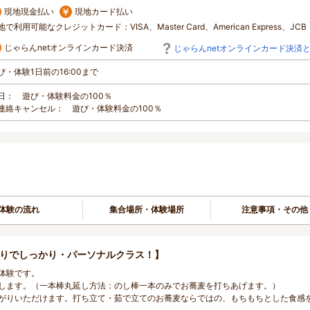
現地現金払い
現地カード払い
地で利用可能なクレジットカード：VISA、Master Card、American Express、JCB
じゃらんnetオンラインカード決済
じゃらんnetオンラインカード決済
び・体験1日前の16:00まで
日： 遊び・体験料金の100％
連絡キャンセル： 遊び・体験料金の100％
体験の流れ
集合場所・体験場所
注意事項・その他
とりでしっかり・パーソナルクラス！】
体験です。
します。（一本棒丸延し方法：のし棒一本のみでお蕎麦を打ちあげます。）
がりいただけます。打ち立て・茹で立てのお蕎麦ならではの、もちもちとした食感