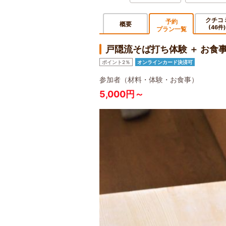
クチコ
予約
概要
(46件)
プラン一覧
戸隠流そば打ち体験 ＋ お
ポイント2％
オンラインカード決済可
参加者（材料・体験・お食事）
5,000円～