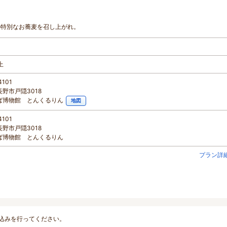
の特別なお蕎麦を召し上がれ。
上
4101
野市戸隠3018
ば博物館 とんくるりん
地図
4101
野市戸隠3018
ば博物館 とんくるりん
プラン詳
込みを行ってください。