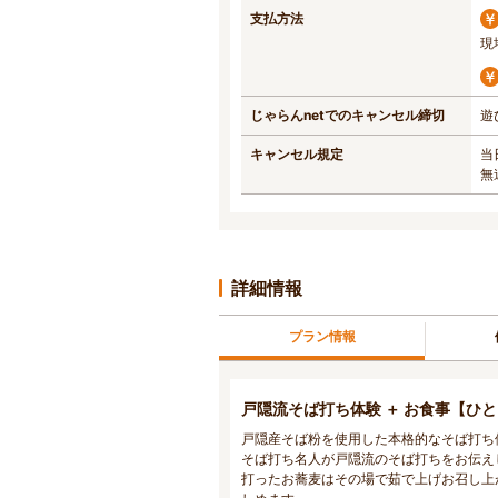
支払方法
現
じゃらんnetでのキャンセル締切
遊
キャンセル規定
当
無
詳細情報
プラン情報
戸隠流そば打ち体験 ＋ お食事【ひ
戸隠産そば粉を使用した本格的なそば打ち
そば打ち名人が戸隠流のそば打ちをお伝え
打ったお蕎麦はその場で茹で上げお召し上