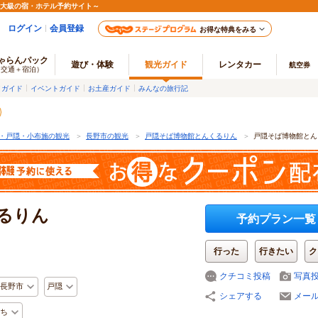
最大級の宿・ホテル予約サイト～
ログイン
会員登録
お得な特典をみる
ゃらんパック
遊び・体験
観光ガイド
レンタカー
航空券
（交通＋宿泊）
メガイド
イベントガイド
お土産ガイド
みんなの旅行記
・戸隠・小布施の観光
＞
長野市の観光
＞
戸隠そば博物館とんくるりん
＞
戸隠そば博物館とん
るりん
予約プラン一覧
行った
行きたい
ク
クチコミ投稿
写真
長野市
戸隠
シェアする
メー
ち