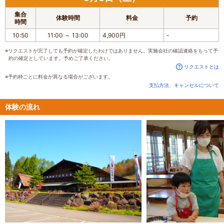
集合
体験時間
料金
予約
時間
10:50
11:00
～
13:00
4,900円
-
※リクエストが完了しても予約が確定したわけではありません。実施会社の確認連絡をもって予
約の確定としています。予めご了承ください。
リクエストとは
※予約枠ごとに料金が異なる場合がございます。
支払方法、キャンセルについて
体験の流れ