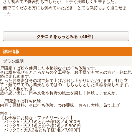
さり初めての蕎麦打ちでしたが、上手く美味しく出来ました。
茹でてくださる方にも褒めていただき、とても気持ちよく過ごせま
した
クチコミをもっとみる（46件）
詳細情報
プラン説明
戸隠産そば粉を使用した本格的なそば打ち体験です。
そば粉を混ぜるところからの全工程を、お子様でも大人の方と一緒に気
軽に楽しめます。
打ったお蕎麦はその場で茹で上げお召し上がりいただけます。打ち立
て・茹で立てのお蕎麦ならではの、もちもちとした食感を楽しめます。
おろし大根が付き。
旅の思い出に、日本文化や長野の風土を楽しく体験しませんか。
= 戸隠流そば打ち体験 =
内容：原材料、そば打ち体験、つゆ薬味、おろし大根、茹で上げ
料金：
【お子様にお得な・ファミリーパック】
パックA：大人1名とお子様1名／4,900円
パックB：大人1名とお子様2名／6,800円
パックC：大人2名とお子様1名／7,900円