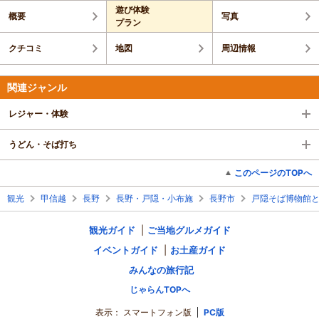
遊び体験
概要
写真
プラン
クチコミ
地図
周辺情報
関連ジャンル
レジャー・体験
うどん・そば打ち
このページのTOPへ
観光
甲信越
長野
長野・戸隠・小布施
長野市
戸隠そば博物館
観光ガイド
ご当地グルメガイド
イベントガイド
お土産ガイド
みんなの旅行記
じゃらんTOPへ
表示：
スマートフォン版
PC版