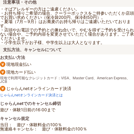
注意事項・その他
・そばアレルギーの方はご遠慮ください。
・お持ち帰りご希望の場合、クーラーボックスをご持参いただくか店頭
でお買い求めください（保冷袋200円、保冷剤50円）。
・夏場（7月～9月）はお蕎麦のお持ち帰りはご遠慮いただいておりま
す。
・店頭やお電話での予約との兼ね合いで、やむを得ずご予約を受けられ
ない場合や、ご予約内容を変更させていただく場合があります。ご了承
くださいませ。
・小学生以下がお子様、中学生以上は大人となります。
支払方法、キャンセルについて
お支払い方法
現地現金払い
現地カード払い
現地で利用可能なクレジットカード：VISA、Master Card、American Express、
JCB
じゃらんnetオンラインカード決済
じゃらんnetオンラインカード決済とは
じゃらんnetでのキャンセル締切
遊び・体験1日前の16:00まで
キャンセル規定
当日： 遊び・体験料金の100％
無連絡キャンセル： 遊び・体験料金の100％