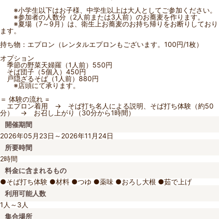
※小学生以下はお子様、中学生以上は大人としてご参加ください。
※参加者の人数分（2人前または3人前）のお蕎麦を作ります。
※夏場（7～9月）は、衛生上お蕎麦のお持ち帰りをお断りしており
ます。
持ち物：エプロン（レンタルエプロンもございます。100円/1枚）
オプション
季節の野菜天婦羅（1人前）550円
そば団子（5個入）450円
戸隠ざるそば（1人前）880円
※店頭にて承ります。
＝ 体験の流れ =
エプロン着用 → そば打ち名人による説明、そば打ち体験（約50
分） → お召し上がり（30分から1時間）
開催期間
2026年05月23日～2026年11月24日
所要時間
2時間
料金に含まれるもの
●そば打ち体験 ●材料 ●つゆ ●薬味 ●おろし大根 ●茹で上げ
利用可能人数
1人～3人
集合場所