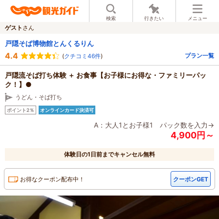
検索
行きたい
メニュー
ゲスト
さん
戸隠そば博物館とんくるりん
4.4
プラン一覧
(
クチコミ46件
)
戸隠流そば打ち体験 ＋ お食事【お子様にお得な・ファミリーパッ
ク！】●
うどん・そば打ち
ポイント2％
オンラインカード決済可
A：大人1とお子様1 パック数を入力→
4,900円～
体験日の1日前までキャンセル無料
お得なクーポン配布中！
クーポンGET