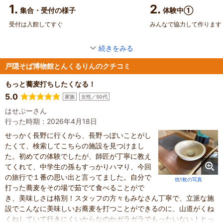
1.
2.
集合・受付の様子
体験中①
受付は入館してすぐ
みんなで協力して作ります
続きをみる
戸隠そば博物館とんくるりんのクチコミ
もっと蕎麦打ちしたくなる！
5.0
家族
女性／50代
はせぶーさん
行った時期：2026年4月18日
せっかく長野に行くから、長野っぽいことがし
たくて、検索してこちらの施設を見つけまし
た。初めての体験でしたが、師匠が丁寧に教え
てくれて、中学生の孫もすっかりハマり、今回
の旅行で１番の思い出と言ってました。自分で
他1枚の写真
打った蕎麦をその場で茹でて食べることがで
き、美味しさは格別！スタッフの方々もみなさん丁寧で、立派な施
設でこんなに美味しいお蕎麦を打つことができるのに、山道がくね
くねしていて行きにくいからなのかガラガラでもったいない！とっ