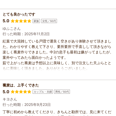
てもいい施設なのでクチコミが広がってもっとたくさんの人に知っ
てもらいたい！と思いました。機会があったらまた行きます。
とても良かったです
5.0
家族
女性／50代
ゆふこさん
行った時期：2025年11月2日
紅葉で大混雑している戸隠で運良く空きがあり体験させて頂きまし
た。わかりやすく教えて下さり、要所要所で手直しして頂きながら
楽しく蕎麦作りできました。中2の息子も最初は嫌がってましたが、
案外やってみたら面白かったようです。
茹で上がった蕎麦は予想以上に美味しく、別で注文した天ぷらとと
もに美味しく頂きました。ありがとうございました。
蕎麦は、上手くできた
5.0
カップル・夫婦
男性／50代
キヨさん
行った時期：2025年9月23日
丁寧に初めから教えてくださり、きちんと勘所では、見に来てくだ