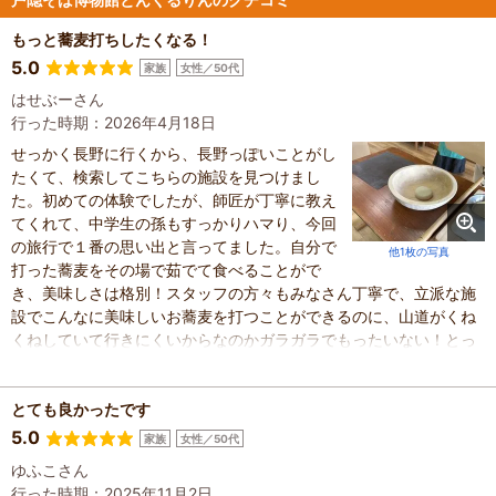
もっと蕎麦打ちしたくなる！
5.0
家族
女性／50代
はせぶーさん
行った時期：2026年4月18日
せっかく長野に行くから、長野っぽいことがし
たくて、検索してこちらの施設を見つけまし
た。初めての体験でしたが、師匠が丁寧に教え
てくれて、中学生の孫もすっかりハマり、今回
の旅行で１番の思い出と言ってました。自分で
他1枚の写真
打った蕎麦をその場で茹でて食べることがで
き、美味しさは格別！スタッフの方々もみなさん丁寧で、立派な施
設でこんなに美味しいお蕎麦を打つことができるのに、山道がくね
くねしていて行きにくいからなのかガラガラでもったいない！とっ
てもいい施設なのでクチコミが広がってもっとたくさんの人に知っ
てもらいたい！と思いました。機会があったらまた行きます。
とても良かったです
5.0
家族
女性／50代
ゆふこさん
行った時期：2025年11月2日