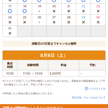
17
18
19
20
21
22
23
24
25
26
27
28
29
30
31
体験日の1日前までキャンセル無料
8月8日（土）
集合
体験時間
料金
予約
時間
10:50
11:00
～
13:00
3,000円
-
※リクエストが完了しても予約が確定したわけではありません。実施会社の確認連絡をもって予
約の確定としています。予めご了承ください。
リクエストとは
※予約枠ごとに料金が異なる場合がございます。
支払方法、キャンセルについて
戸隠そば博物館とんくるりんのクチコミ