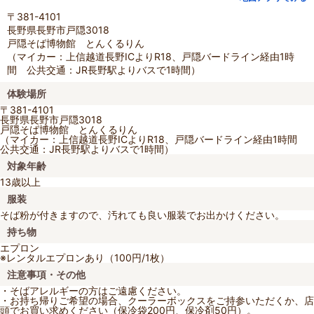
〒381-4101
長野県長野市戸隠3018
戸隠そば博物館 とんくるりん
（マイカー：上信越道長野ICよりR18、戸隠バードライン経由1時
間 公共交通：JR長野駅よりバスで1時間）
体験場所
〒381-4101
長野県長野市戸隠3018
戸隠そば博物館 とんくるりん
（マイカー：上信越道長野ICよりR18、戸隠バードライン経由1時間
公共交通：JR長野駅よりバスで1時間）
対象年齢
13歳以上
服装
そば粉が付きますので、汚れても良い服装でお出かけください。
持ち物
エプロン
※レンタルエプロンあり（100円/1枚）
注意事項・その他
・そばアレルギーの方はご遠慮ください。
・お持ち帰りご希望の場合、クーラーボックスをご持参いただくか、店
頭でお買い求めください（保冷袋200円、保冷剤50円）。