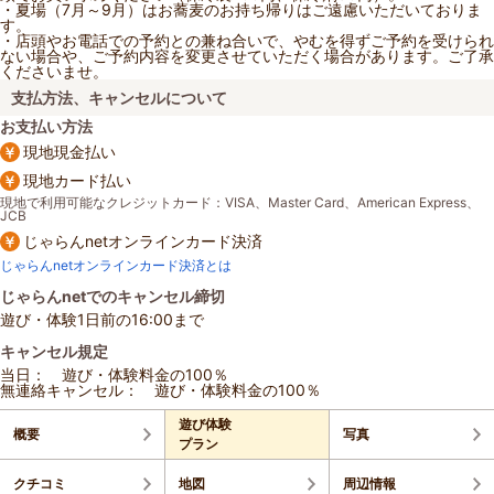
・夏場（7月～9月）はお蕎麦のお持ち帰りはご遠慮いただいておりま
す。
・店頭やお電話での予約との兼ね合いで、やむを得ずご予約を受けられ
ない場合や、ご予約内容を変更させていただく場合があります。ご了承
くださいませ。
支払方法、キャンセルについて
お支払い方法
現地現金払い
現地カード払い
現地で利用可能なクレジットカード：VISA、Master Card、American Express、
JCB
じゃらんnetオンラインカード決済
じゃらんnetオンラインカード決済とは
じゃらんnetでのキャンセル締切
遊び・体験1日前の16:00まで
キャンセル規定
当日： 遊び・体験料金の100％
無連絡キャンセル： 遊び・体験料金の100％
遊び体験
概要
写真
プラン
クチコミ
地図
周辺情報