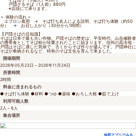
戸隠ざるそば（1人前）880円
※店頭にて承ります。
＝ 体験の流れ =
エプロン着用 → そば打ち名人による説明、そば打ち体験（約50
分） → お召し上がり（30分から1時間）
【戸隠そばの豆知識】
そばは日本で最も古い作物。戸隠そばの歴史は、平安時代、山岳修験者
の携帯食としてそば粉が珍重されたことに始まります。信州の高冷地・
戸隠はそばに適した気候で、古くからそば作りが盛んです。戸隠神社に
そばが奉納されるなど、特有のそば文化を育んで来ました。
開催期間
2026年05月23日～2026年11月24日
所要時間
2時間
料金に含まれるもの
●そば打ち体験 ●材料 ●つゆ ●薬味 ●おろし大根 ●茹で上げ
利用可能人数
2人～8人
集合場所
地図アプリでみる