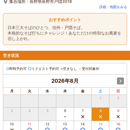
集合場所：
長野県長野市戸隠3018
詳細・地図をみる
おすすめポイント
日本三大そばのひとつ、信州・戸隠そば。
本格的なそば打ちにチャレンジ！あなただけの特別なお蕎麦を
召し上がれ。
空き状況
○
即時予約可
□
リクエスト予約可
×
空きなし
－
受付対象外
2026年8月
月
火
水
木
金
土
日
1
2
3
4
5
6
7
8
9
10
11
12
13
14
15
16