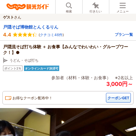
検索
行きたい
メニュー
ゲスト
さん
戸隠そば博物館とんくるりん
4.4
プラン一覧
(
クチコミ46件
)
戸隠流そば打ち体験 ＋ お食事【みんなでわいわい・グループワー
ク！】●
うどん・そば打ち
ポイント2％
オンラインカード決済可
参加者（材料・体験・お食事） ※2名以上
3,000円～
お得なクーポン配布中！
クーポンGET