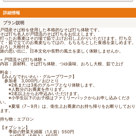
詳細情報
プラン説明
戸隠産そば粉を使用した本格的なそば打ち体験です。
そば打ち名人が戸隠流のそば打ちをお伝えします。
打ったお蕎麦はその場で茹で上げお召し上がりいただけます。打ち立
て・茹で立てのお蕎麦ならではの、もちもちとした食感を楽しめます。
おろし大根付き。
旅の思い出に、日本文化や長野の風土を楽しく体験しませんか。
= 戸隠流そば打ち体験 =
内容：原材料、そば打ち体験、つゆ薬味、おろし大根、茹で上げ
料金：
【みんなでわいわい・グループワーク】
参加者 3,000円／おひとり
※2名または3名のグループとなり体験します。
※人数分のお蕎麦を作ります。
※2名以上からお申込みいただけます。
※小学生以下のお子様はファミリーパックからお申し込みくださ
い。
※夏場（7～9月）は、衛生上お蕎麦のお持ち帰りをお断りしており
ます。
持ち物：エプロン
【オプション】
季節の野菜天婦羅（1人前）550円
そば団子（5個入）450円