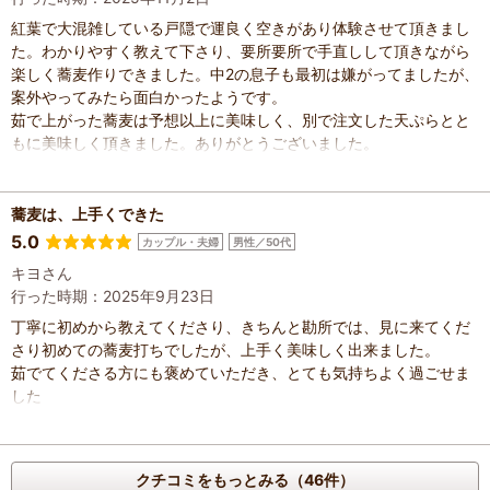
紅葉で大混雑している戸隠で運良く空きがあり体験させて頂きまし
た。わかりやすく教えて下さり、要所要所で手直しして頂きながら
楽しく蕎麦作りできました。中2の息子も最初は嫌がってましたが、
案外やってみたら面白かったようです。
茹で上がった蕎麦は予想以上に美味しく、別で注文した天ぷらとと
もに美味しく頂きました。ありがとうございました。
蕎麦は、上手くできた
5.0
カップル・夫婦
男性／50代
キヨさん
行った時期：2025年9月23日
丁寧に初めから教えてくださり、きちんと勘所では、見に来てくだ
さり初めての蕎麦打ちでしたが、上手く美味しく出来ました。
茹でてくださる方にも褒めていただき、とても気持ちよく過ごせま
した
クチコミをもっとみる（46件）