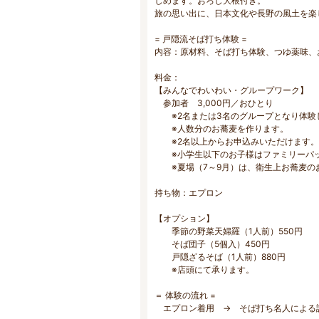
しめます。おろし大根付き。
旅の思い出に、日本文化や長野の風土を楽
= 戸隠流そば打ち体験 =
内容：原材料、そば打ち体験、つゆ薬味、
料金：
【みんなでわいわい・グループワーク】
参加者 3,000円／おひとり
※2名または3名のグループとなり
※人数分のお蕎麦を作ります。
※2名以上からお申込みいただけます。
※小学生以下のお子様はファミリーパッ
※夏場（7～9月）は、衛生上お蕎麦の
持ち物：エプロン
【オプション】
季節の野菜天婦羅（1人前）550円
そば団子（5個入）450円
戸隠ざるそば（1人前）880円
※店頭にて承ります。
＝ 体験の流れ =
エプロン着用 → そば打ち名人による説