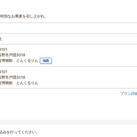
の特別なお蕎麦を召し上がれ。
上
4101
野市戸隠3018
ば博物館 とんくるりん
地図
4101
野市戸隠3018
ば博物館 とんくるりん
プラン詳
込みを行ってください。