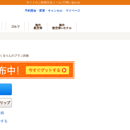
サイトのご利用方法
ヘルプ/問い合わせ
予約照会・変更・キャンセル
マイページ
海外
海外
ゴルフ
航空券
航空券+ホテル
くるりんのプラン詳細
リップ
投稿
ルする