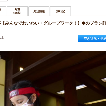
ミ
写真
周辺情報
旅行記
(26枚)
食事【みんなでわいわい・グループワーク！】●のプラン
以上
空き状況・予