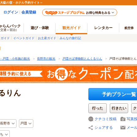
最大級の宿・ホテル予約サイト～
ログイン
会員登録
お得な特典をみる
ゃらんパック
遊び・体験
観光ガイド
レンタカー
航空券
（交通＋宿泊）
メガイド
イベントガイド
お土産ガイド
みんなの旅行記
・戸隠・小布施の観光
＞
長野市の観光
＞
戸隠そば博物館とんくるりん
＞
戸隠そば博物館とん
るりん
予約プラン一覧
行った
行きたい
ク
クチコミ投稿
写真
長野市
戸隠
シェアする
メー
ち