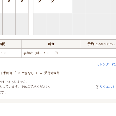
時間
料金
予約
(この先ログイン)
 13:00
参加者（材料・体験・お食事） ※2名以上
/ 3,000円
-
カレンダーに
×
－
ト予約可
空きなし
受付対象外
わけではありません。
としています。予めご了承ください。
リクエスト
ます。