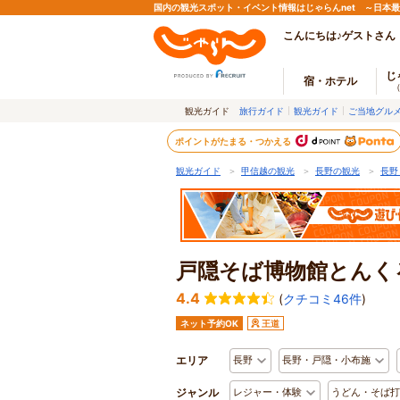
国内の観光スポット・イベント情報はじゃらんnet ～日本
こんにちは♪ゲストさん
じ
宿・ホテル
観光ガイド
旅行ガイド
観光ガイド
ご当地グル
ポイントがたまる・つかえる
観光ガイド
＞
甲信越の観光
＞
長野の観光
＞
長野
戸隠そば博物館とんく
4.4
(
クチコミ46件
)
ネット予約OK
王道
エリア
長野
長野・戸隠・小布施
ジャンル
レジャー・体験
うどん・そば打