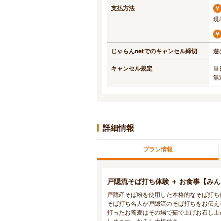
支払方法
現
じゃらんnetでのキャンセル締切
遊
キャンセル規定
当
無
詳細情報
プラン情報
戸隠流そば打ち体験 ＋ お食事【み
戸隠産そば粉を使用した本格的なそば打ち
そば打ち名人が戸隠流のそば打ちをお伝え
打ったお蕎麦はその場で茹で上げお召し上