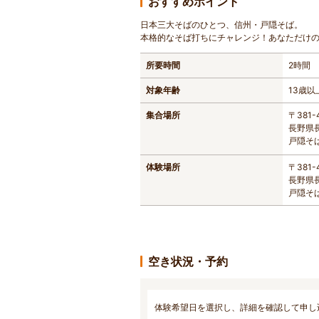
おすすめポイント
日本三大そばのひとつ、信州・戸隠そば。
本格的なそば打ちにチャレンジ！あなただけ
所要時間
2時間
対象年齢
13歳以
集合場所
〒381-
長野県長
戸隠そ
体験場所
〒381-
長野県長
戸隠そ
空き状況・予約
体験希望日を選択し、詳細を確認して申し