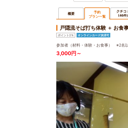
クチコ
予約
概要
(46件)
プラン一覧
戸隠流そば打ち体験 ＋ お
ポイント2％
オンラインカード決済可
参加者（材料・体験・お食事） ※2名
3,000円～