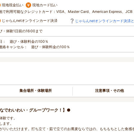
現地現金払い
現地カード払い
地で利用可能なクレジットカード：VISA、Master Card、American Express、JCB
じゃらんnetオンラインカード決済
じゃらんnetオンラインカード決済
び・体験1日前の16:00まで
日： 遊び・体験料金の100％
連絡キャンセル： 遊び・体験料金の100％
集合場所・体験場所
注意事項・その他
んなでわいわい・グループワーク！】●
体験です。
します。
がりいただけます。打ち立て・茹で立てのお蕎麦ならではの、もちもちとした食感