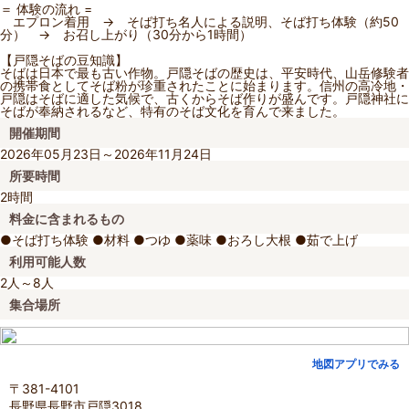
＝ 体験の流れ =
エプロン着用 → そば打ち名人による説明、そば打ち体験（約50
分） → お召し上がり（30分から1時間）
【戸隠そばの豆知識】
そばは日本で最も古い作物。戸隠そばの歴史は、平安時代、山岳修験者
の携帯食としてそば粉が珍重されたことに始まります。信州の高冷地・
戸隠はそばに適した気候で、古くからそば作りが盛んです。戸隠神社に
そばが奉納されるなど、特有のそば文化を育んで来ました。
開催期間
2026年05月23日～2026年11月24日
所要時間
2時間
料金に含まれるもの
●そば打ち体験 ●材料 ●つゆ ●薬味 ●おろし大根 ●茹で上げ
利用可能人数
2人～8人
集合場所
地図アプリでみる
〒381-4101
長野県長野市戸隠3018