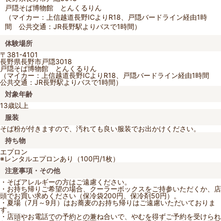
戸隠そば博物館 とんくるりん
（マイカー：上信越道長野ICよりR18、戸隠バードライン経由1時
間 公共交通：JR長野駅よりバスで1時間）
体験場所
〒381-4101
長野県長野市戸隠3018
戸隠そば博物館 とんくるりん
（マイカー：上信越道長野ICよりR18、戸隠バードライン経由1時間
公共交通：JR長野駅よりバスで1時間）
対象年齢
13歳以上
服装
そば粉が付きますので、汚れても良い服装でお出かけください。
持ち物
エプロン
※レンタルエプロンあり（100円/1枚）
注意事項・その他
・そばアレルギーの方はご遠慮ください。
・お持ち帰りご希望の場合、クーラーボックスをご持参いただくか、店
頭でお買い求めください（保冷袋200円、保冷剤50円）。
・夏場（7月～9月）はお蕎麦のお持ち帰りはご遠慮いただいておりま
す。
・店頭やお電話での予約との兼ね合いで、やむを得ずご予約を受けられ