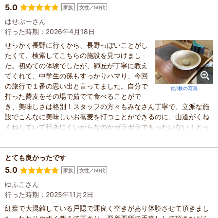
5.0
家族
女性／50代
はせぶーさん
行った時期：2026年4月18日
せっかく長野に行くから、長野っぽいことがし
たくて、検索してこちらの施設を見つけまし
た。初めての体験でしたが、師匠が丁寧に教え
てくれて、中学生の孫もすっかりハマり、今回
の旅行で１番の思い出と言ってました。自分で
他1枚の写真
打った蕎麦をその場で茹でて食べることがで
き、美味しさは格別！スタッフの方々もみなさん丁寧で、立派な施
設でこんなに美味しいお蕎麦を打つことができるのに、山道がくね
くねしていて行きにくいからなのかガラガラでもったいない！とっ
てもいい施設なのでクチコミが広がってもっとたくさんの人に知っ
てもらいたい！と思いました。機会があったらまた行きます。
とても良かったです
5.0
家族
女性／50代
ゆふこさん
行った時期：2025年11月2日
紅葉で大混雑している戸隠で運良く空きがあり体験させて頂きまし