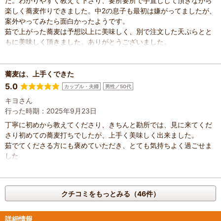
た。わかりやすく教えて下さり、要所要所で手直しして頂きながら
楽しく蕎麦作りできました。中2の息子も最初は嫌がってましたが、
案外やってみたら面白かったようです。
茹で上がった蕎麦は予想以上に美味しく、別で注文した天ぷらとと
もに美味しく頂きました。ありがとうございました。
蕎麦は、上手くできた
5.0
カップル・夫婦
男性／50代
キヨさん
行った時期：2025年9月23日
丁寧に初めから教えてくださり、きちんと勘所では、見に来てくだ
さり初めての蕎麦打ちでしたが、上手く美味しく出来ました。
茹でてくださる方にも褒めていただき、とても気持ちよく過ごせま
した
クチコミをもっとみる（46件）
詳細情報