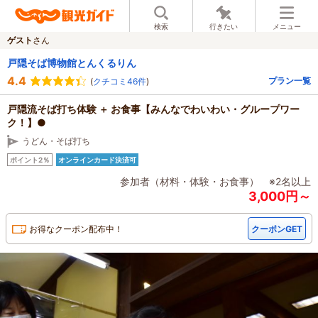
検索
行きたい
メニュー
ゲスト
さん
戸隠そば博物館とんくるりん
4.4
プラン一覧
(
クチコミ46件
)
戸隠流そば打ち体験 ＋ お食事【みんなでわいわい・グループワー
ク！】●
うどん・そば打ち
ポイント2％
オンラインカード決済可
参加者（材料・体験・お食事） ※2名以上
3,000円～
お得なクーポン配布中！
クーポンGET