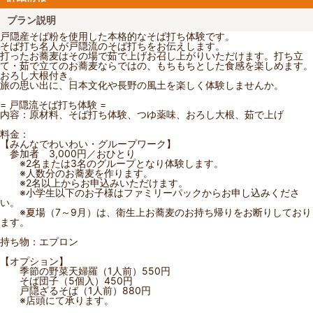
プラン説明
戸隠産そば粉を使用した本格的なそば打ち体験です。
そば打ち名人が戸隠流のそば打ちをお伝えします。
打ったお蕎麦はその場で茹で上げお召し上がりいただけます。打ち立
て・茹で立てのお蕎麦ならではの、もちもちとした食感を楽しめます。
おろし大根付き。
旅の思い出に、日本文化や長野の風土を楽しく体験しませんか。
= 戸隠流そば打ち体験 =
内容：原材料、そば打ち体験、つゆ薬味、おろし大根、茹で上げ
料金：
【みんなでわいわい・グループワーク】
参加者 3,000円／おひとり
※2名または3名のグループとなり体験します。
※人数分のお蕎麦を作ります。
※2名以上からお申込みいただけます。
※小学生以下のお子様はファミリーパックからお申し込みくださ
い。
※夏場（7～9月）は、衛生上お蕎麦のお持ち帰りをお断りしており
ます。
持ち物：エプロン
【オプション】
季節の野菜天婦羅（1人前）550円
そば団子（5個入）450円
戸隠ざるそば（1人前）880円
※店頭にて承ります。