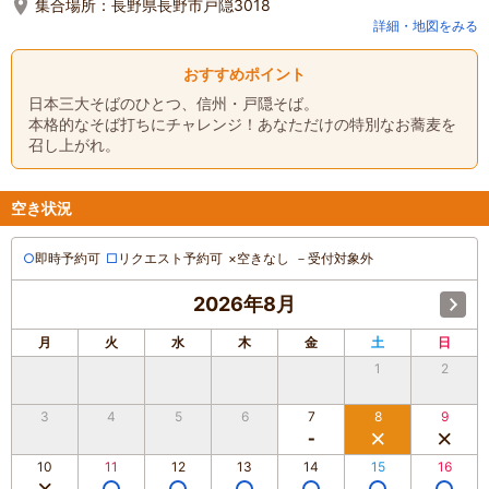
集合場所：
長野県長野市戸隠3018
詳細・地図をみる
おすすめポイント
日本三大そばのひとつ、信州・戸隠そば。
本格的なそば打ちにチャレンジ！あなただけの特別なお蕎麦を
召し上がれ。
空き状況
○
即時予約可
□
リクエスト予約可
×
空きなし
－
受付対象外
2026年8月
月
火
水
木
金
土
日
1
2
3
4
5
6
7
8
9
10
11
12
13
14
15
16