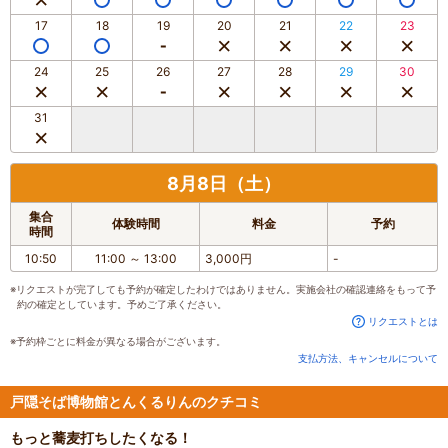
17
18
19
20
21
22
23
24
25
26
27
28
29
30
31
8月8日（土）
集合
体験時間
料金
予約
時間
10:50
11:00
～
13:00
3,000円
-
※リクエストが完了しても予約が確定したわけではありません。実施会社の確認連絡をもって予
約の確定としています。予めご了承ください。
リクエストとは
※予約枠ごとに料金が異なる場合がございます。
支払方法、キャンセルについて
戸隠そば博物館とんくるりんのクチコミ
もっと蕎麦打ちしたくなる！