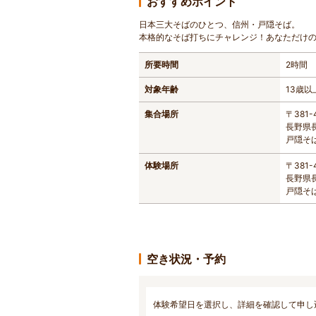
おすすめポイント
日本三大そばのひとつ、信州・戸隠そば。
本格的なそば打ちにチャレンジ！あなただけ
所要時間
2時間
対象年齢
13歳以
集合場所
〒381-
長野県長
戸隠そ
体験場所
〒381-
長野県長
戸隠そ
空き状況・予約
体験希望日を選択し、詳細を確認して申し