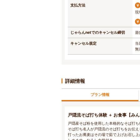
支払方法
現
じゃらんnetでのキャンセル締切
遊
キャンセル規定
当
無
詳細情報
プラン情報
戸隠流そば打ち体験 ＋ お食事【み
戸隠産そば粉を使用した本格的なそば打ち
そば打ち名人が戸隠流のそば打ちをお伝え
打ったお蕎麦はその場で茹で上げお召し上