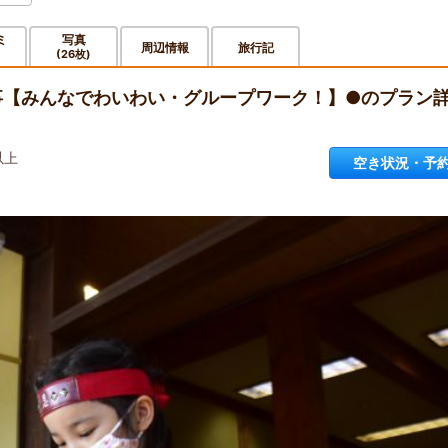
ミ
写真
周辺情報
旅行記
(26枚)
食事【みんなでわいわい・グループワーク！】●のプラン
以上
空き状況・予