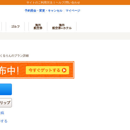
サイトのご利用方法
ヘルプ/問い合わせ
予約照会・変更・キャンセル
マイページ
海外
海外
ゴルフ
航空券
航空券+ホテル
くるりんのプラン詳細
リップ
投稿
ルする