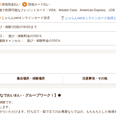
現地現金払い
現地カード払い
地で利用可能なクレジットカード：VISA、Master Card、American Express、JCB
じゃらんnetオンラインカード決済
じゃらんnetオンラインカード決済
び・体験1日前の16:00まで
日： 遊び・体験料金の100％
連絡キャンセル： 遊び・体験料金の100％
集合場所・体験場所
注意事項・その他
んなでわいわい・グループワーク！】●
体験です。
します。
がりいただけます。打ち立て・茹で立てのお蕎麦ならではの、もちもちとした食感