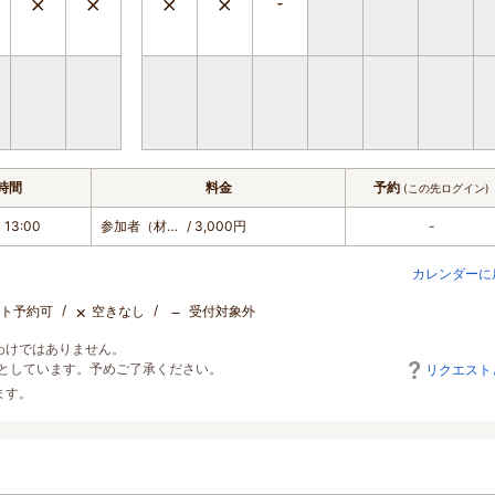
時間
料金
予約
(この先ログイン)
 13:00
参加者（材料・体験・お食事） ※2名以上
/ 3,000円
-
カレンダーに
×
－
ト予約可
空きなし
受付対象外
わけではありません。
としています。予めご了承ください。
リクエスト
ます。