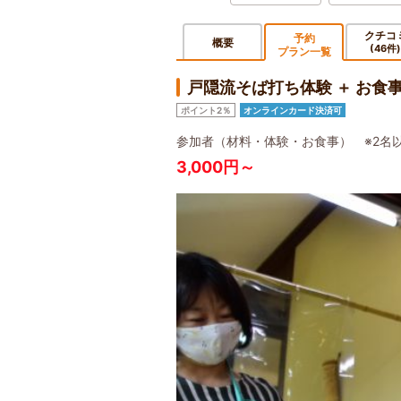
クチコ
予約
概要
(46件)
プラン一覧
戸隠流そば打ち体験 ＋ お
ポイント2％
オンラインカード決済可
参加者（材料・体験・お食事） ※2名
3,000円～