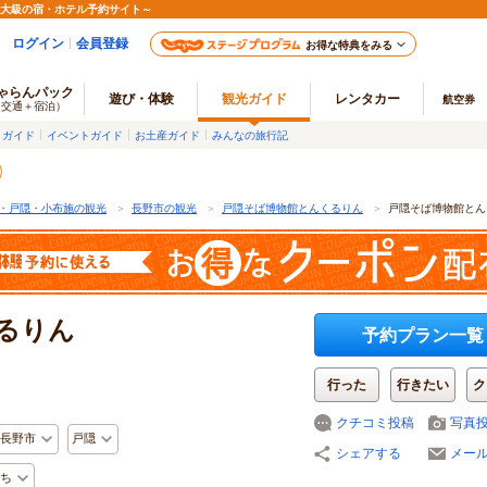
最大級の宿・ホテル予約サイト～
ログイン
会員登録
お得な特典をみる
ゃらんパック
遊び・体験
観光ガイド
レンタカー
航空券
（交通＋宿泊）
メガイド
イベントガイド
お土産ガイド
みんなの旅行記
・戸隠・小布施の観光
＞
長野市の観光
＞
戸隠そば博物館とんくるりん
＞
戸隠そば博物館とん
るりん
予約プラン一覧
行った
行きたい
ク
クチコミ投稿
写真
長野市
戸隠
シェアする
メー
ち