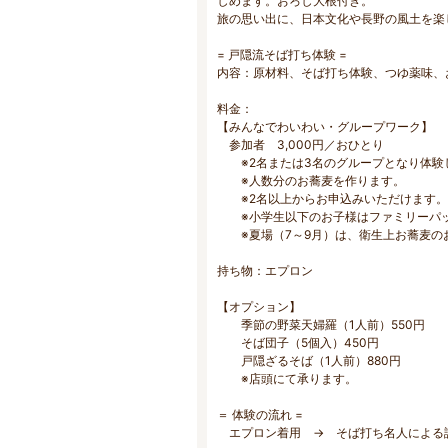
しめます。おろし大根付き。
旅の思い出に、日本文化や長野の風土を楽
= 戸隠流そば打ち体験 =
内容：原材料、そば打ち体験、つゆ薬味、
料金：
【みんなでわいわい・グループワーク】
参加者 3,000円／おひとり
※2名または3名のグループとなり
※人数分のお蕎麦を作ります。
※2名以上からお申込みいただけます。
※小学生以下のお子様はファミリーパッ
※夏場（7～9月）は、衛生上お蕎麦の
持ち物：エプロン
【オプション】
季節の野菜天婦羅（1人前）550円
そば団子（5個入）450円
戸隠ざるそば（1人前）880円
※店頭にて承ります。
＝ 体験の流れ =
エプロン着用 → そば打ち名人による説