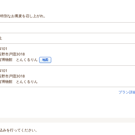
の特別なお蕎麦を召し上がれ。
上
4101
野市戸隠3018
ば博物館 とんくるりん
地図
4101
野市戸隠3018
ば博物館 とんくるりん
プラン詳
込みを行ってください。