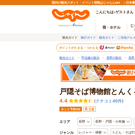
国内の観光スポット・イベント情報はじゃらんnet ～日本
こんにちは♪ゲストさん
じ
宿・ホテル
観光ガイド
旅行ガイド
観光ガイド
ご当地グル
ポイントがたまる・つかえる
観光ガイド
＞
甲信越の観光
＞
長野の観光
＞
長野
戸隠そば博物館とんく
4.4
(
クチコミ46件
)
ネット予約OK
王道
エリア
長野
長野・戸隠・小布施
ジャンル
レジャー・体験
うどん・そば打