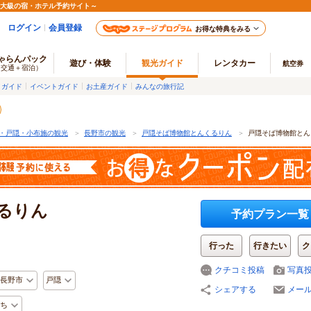
最大級の宿・ホテル予約サイト～
ログイン
会員登録
お得な特典をみる
ゃらんパック
遊び・体験
観光ガイド
レンタカー
航空券
（交通＋宿泊）
メガイド
イベントガイド
お土産ガイド
みんなの旅行記
・戸隠・小布施の観光
＞
長野市の観光
＞
戸隠そば博物館とんくるりん
＞
戸隠そば博物館とん
るりん
予約プラン一覧
行った
行きたい
ク
クチコミ投稿
写真
長野市
戸隠
シェアする
メー
ち