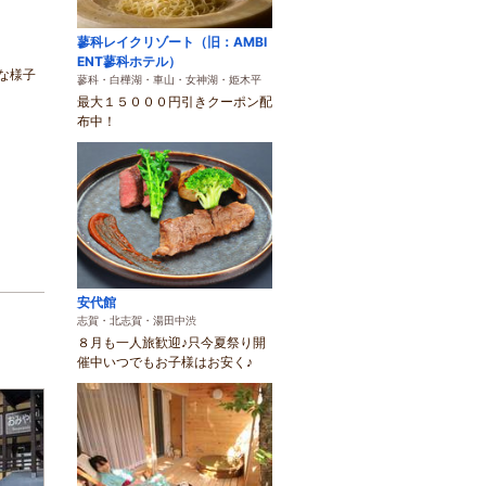
蓼科レイクリゾート（旧：AMBI
ENT蓼科ホテル）
な様子
蓼科・白樺湖・車山・女神湖・姫木平
最大１５０００円引きクーポン配
布中！
安代館
志賀・北志賀・湯田中渋
８月も一人旅歓迎♪只今夏祭り開
催中いつでもお子様はお安く♪