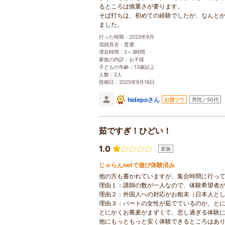
るところは慎重さが要ります。
そば打ちは、初めての経験でしたが、なんと
ました。
行った時期：2025年9月
混雑具合：普通
滞在時間：2～3時間
家族の内訳：お子様
子どもの年齢：13歳以上
人数：2人
投稿日：2025年9月16日
hidepoさん
お宿ツウ
男性／50代
茹ですぎ！ひどい！
1.0
家族
じゃらんnetで遊び体験済み
他の方も書かれていますが、集合時間に行っ
理由１：講師の数が一人なので、体験希望者
理由２：外国人への対応がお粗末（日本人と
理由３：パートの女性が茹でているのか、と
とにかくお蕎麦がまずくて、悲し過ぎる体験
他にもっともっと安く体験できるところはあ