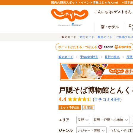
国内の観光スポット・イベント情報はじゃらんnet ～日本
こんにちは♪ゲストさん
じ
宿・ホテル
観光ガイド
旅行ガイド
観光ガイド
ご当地グル
ポイントがたまる・つかえる
観光ガイド
＞
甲信越の観光
＞
長野の観光
＞
長野
戸隠そば博物館とんく
4.4
(
クチコミ46件
)
ネット予約OK
王道
エリア
長野
長野・戸隠・小布施
ジャンル
レジャー・体験
うどん・そば打