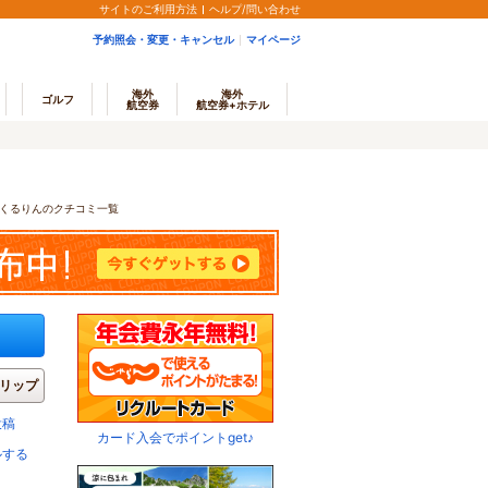
サイトのご利用方法
ヘルプ/問い合わせ
予約照会・変更・キャンセル
マイページ
海外
海外
ゴルフ
航空券
航空券+ホテル
くるりんのクチコミ一覧
リップ
投稿
カード入会でポイントget♪
ルする