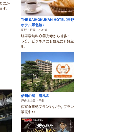
とにか
ます。
THE SAIHOKUKAN HOTEL(長野
ホテル犀北館）
長野・戸隠・小布施
駐車場無料◇善光寺から徒歩１
５分。ビジネスにも観光にも好立
地
信州の湯 清風園
戸倉上山田・千曲
個室食事処プランやお得なプラン
販売中♪♪