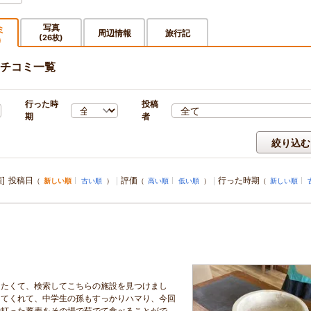
写真
ミ
周辺情報
旅行記
(26枚)
)
チコミ一覧
行った時
投稿
期
者
絞り込む
]
投稿日
評価
行った時期
（
新しい順
古い順
）
（
高い順
低い順
）
（
新しい順
したくて、検索してこちらの施設を見つけまし
えてくれて、中学生の孫もすっかりハマり、今回
で打った蕎麦をその場で茹でて食べることがで