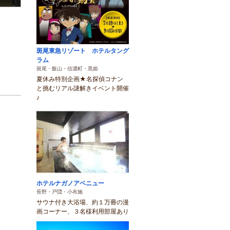
斑尾東急リゾート ホテルタング
ラム
斑尾・飯山・信濃町・黒姫
夏休み特別企画★名探偵コナン
と挑むリアル謎解きイベント開催
♪
ホテルナガノアベニュー
長野・戸隠・小布施
サウナ付き大浴場、約１万冊の漫
画コーナー、３名様利用部屋あり