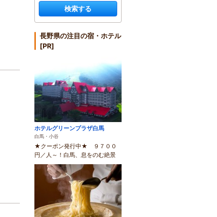
検索する
長野県の注目の宿・ホテル
[PR]
ホテルグリーンプラザ白馬
白馬・小谷
★クーポン発行中★ ９７００
円／人～！白馬、息をのむ絶景