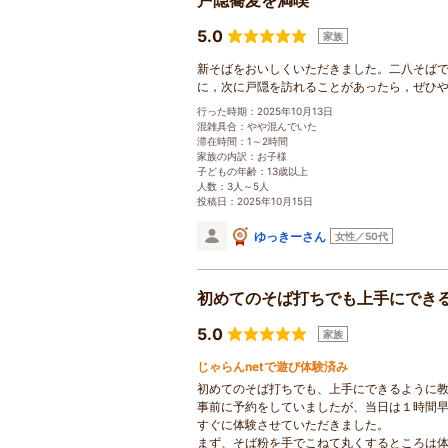
戸隠蕎麦を満喫
5.0
家族
新そばをおいしくいただきました。二八そば
に，次に戸隠を訪れることがあったら，ぜひ
行った時期：2025年10月13日
混雑具合：やや混んでいた
滞在時間：1～2時間
家族の内訳：お子様
子どもの年齢：13歳以上
人数：3人～5人
投稿日：2025年10月15日
ゆっきーさん
女性／50代
初めてのそば打ちでも上手にでき
5.0
家族
じゃらんnetで遊び体験済み
初めてのそば打ちでも、上手にできるように
事前に予約をしていましたが、当日は１時間
すぐに体験させていただきました。
まず、そば粉を手でこねて丸くするところは