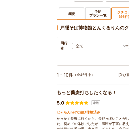
予約
クチコ
概要
プラン一覧
(46件
戸隠そば博物館とんくるりんのク
同行
者
1 - 10件
（全46件中）
[並び順
もっと蕎麦打ちしたくなる！
5.0
家族
じゃらんnetで遊び体験済み
せっかく長野に行くから、長野っぽいことが
た。初めての体験でしたが、師匠が丁寧に教
の旅行で１番の思い出と言ってました。自分