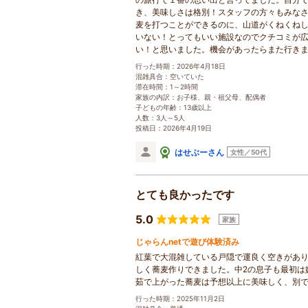
き、美味しさは格別！スタッフの方々もみな
麦を打つことができるのに、山道がくねくね
いない！とってもいい施設なのでクチコミが
い！と思いました。機会があったらまた行き
行った時期：2026年4月18日
混雑具合：空いていた
滞在時間：1～2時間
家族の内訳：お子様、親・祖父母、配偶者
子どもの年齢：13歳以上
人数：3人～5人
投稿日：2026年4月19日
はせぶーさん
女性／50代
とても良かったです
5.0
家族
じゃらんnetで遊び体験済み
紅葉で大混雑している戸隠で運良く空きがあ
しく蕎麦作りできました。中2の息子も最初は
茹で上がった蕎麦は予想以上に美味しく、別
行った時期：2025年11月2日