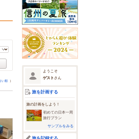
ようこそ
ゲスト
さん
古い順
）
旅を計画する
旅の計画をしよう！
初めての日本一周
旅行プラン
サンプルをみる
旅を記録する