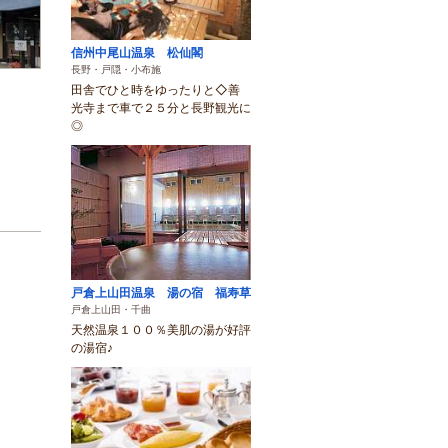
信州中尾山温泉 松仙閣
長野・戸隠・小布施
田舎でひと時をゆったりと◇善
光寺まで車で２５分と長野観光に
◎
戸倉上山田温泉 湯の宿 福寿草
戸倉上山田・千曲
天然温泉１００％美肌の湯が好評
の湯宿♪