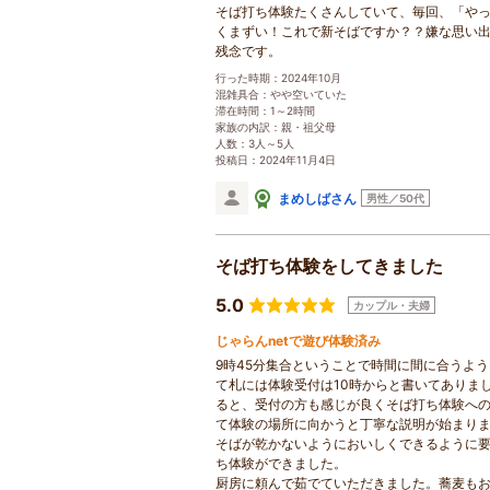
そば打ち体験たくさんしていて、毎回、「や
くまずい！これで新そばですか？？嫌な思い
残念です。
行った時期：2024年10月
混雑具合：やや空いていた
滞在時間：1～2時間
家族の内訳：親・祖父母
人数：3人～5人
投稿日：2024年11月4日
まめしばさん
男性／50代
そば打ち体験をしてきました
5.0
カップル・夫婦
じゃらんnetで遊び体験済み
9時45分集合ということで時間に間に合うよ
て札には体験受付は10時からと書いてありま
ると、受付の方も感じが良くそば打ち体験へ
て体験の場所に向かうと丁寧な説明が始まり
そばが乾かないようにおいしくできるように
ち体験ができました。
厨房に頼んで茹でていただきました。蕎麦も