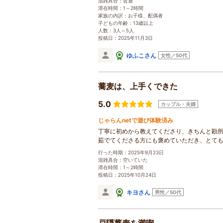
混雑具合：普通
滞在時間：1～2時間
家族の内訳：お子様、配偶者
子どもの年齢：13歳以上
人数：3人～5人
投稿日：2025年11月3日
ゆふこさん
女性／50代
蕎麦は、上手くできた
5.0
カップル・夫婦
じゃらんnetで遊び体験済み
丁寧に初めから教えてくださり、きちんと勘
茹でてくださる方にも褒めていただき、とて
行った時期：2025年9月23日
混雑具合：空いていた
滞在時間：1～2時間
投稿日：2025年10月24日
キヨさん
男性／50代