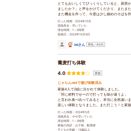
とてもおいしくてびっくりしていると、厨房
ましたか？」と声をかけてくださり、またま
また機会を作って、今度は少し細めのそばを
行った時期：2024年10月
混雑具合：空いていた
滞在時間：1～2時間
投稿日：2024年10月4日
iniさん
男性／60代
蕎麦打ち体験
4.0
家族
じゃらんnetで遊び体験済み
家族4人で2組に分かれて体験しました。
「同じ材料でせーので打っても味が違うよ」
と言われ食べ比べてみると、本当に全然違い
楽しい体験となりました。また行こう！と家
行った時期：2024年5月
混雑具合：やや空いていた
滞在時間：1～2時間
家族の内訳：お子様、配偶者
子どもの年齢：13歳以上