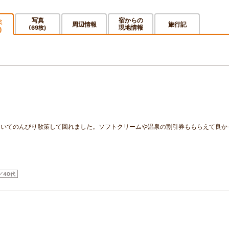
写真
宿からの
ミ
周辺情報
旅行記
現地情報
(69枚)
)
ていてのんびり散策して回れました。ソフトクリームや温泉の割引券ももらえて良か
／40代