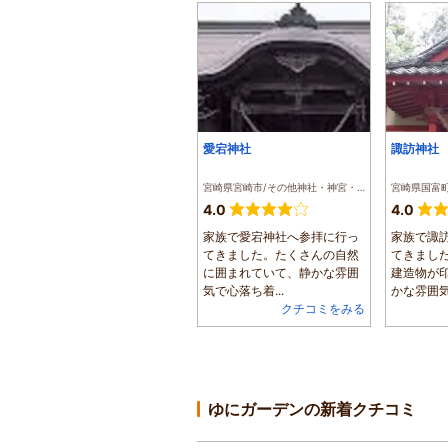
愛宕神社
諏訪神社
宮崎県宮崎市/その他神社・神宮・寺院
4.0
4.0
家族で愛宕神社へ参拝に行っ
家族で諏
てきました。たくさんの自然
てきまし
に囲まれていて、静かな雰囲
建造物が
気で心落ち着...
かな雰囲気で
クチコミをみる
ゆにガーデンの新着クチコミ