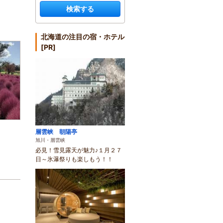
検索する
北海道の注目の宿・ホテル
[PR]
層雲峡 朝陽亭
旭川・層雲峡
必見！雪見露天が魅力♪１月２７
日～氷瀑祭りも楽しもう！！