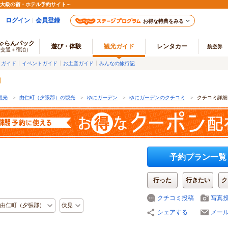
最大級の宿・ホテル予約サイト～
ログイン
会員登録
お得な特典をみる
ゃらんパック
遊び・体験
観光ガイド
レンタカー
航空券
（交通＋宿泊）
メガイド
イベントガイド
お土産ガイド
みんなの旅行記
観光
＞
由仁町（夕張郡）の観光
＞
ゆにガーデン
＞
ゆにガーデンのクチコミ
＞
クチコミ詳細
予約プラン一覧
行った
行きたい
ク
クチコミ投稿
写真
由仁町（夕張郡）
伏見
シェアする
メー