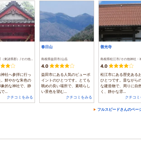
春日山
善光寺
宮崎県国富町（東諸県郡）/その他神社・神宮・寺院
島根県益田市/山岳
4.0
4.0
訪神社へ参拝に行っ
益田市にある人気のビューポ
松江市にある歴史ある
た。鮮やかな朱色の
イントのひとつです。とても
ひとつです。昔ながら
印象的な神社で、静
眺めの良い場所で、素晴らし
な建造物で、周りに自
...
い景色を望む...
く、静かな雰...
クチコミをみる
クチコミをみる
クチコミ
フルスピードさんのペー