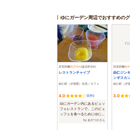
ゆにガーデン周辺でおすすめのグ
目安距離
約210m
(徒歩約3分)
目安距離
約4
レストランチャイブ
由仁ジン
ンギスカ
由仁町（夕張郡）伏見／カフェ
由仁町（夕
4.0
3.0
(
5件
)
ゆにガーデン内にあるビュッ
フェレストランで、このビュ
ッフェを食べるためにゆにガ
ーデンに行っ...
by あやつかさん