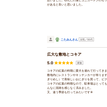
思いました。ゆんにの湯とユニガーデンのセ
があると良いと思いました。
こたみんさん
女性／50代
広大な敷地とコキア
5.0
家族
コキアの紅葉の時期に愛犬を連れて行ってき
敷地内にレストランやキッチンカーが有りま
ぎりめし）で美味しいおにぎりを買って、ピク
コキアの紅葉の時期なので、駐車場はとって
んなに混雑を感じなく済みました。
又、違う季節も行ってみたいです☆