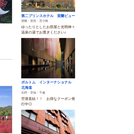
第二プリンスホテル 室蘭ビュー
洞爺・登別・苫小牧
ゆったりとしたお部屋と光明神々
温泉の湯でお寛ぎください♪
ポルトム インターナショナル
北海道
石狩・空知・千歳
空港直結！！ お得なクーポン発
行中◎