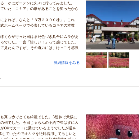
る、ゆにガーデンに久々に行ってみました。
ていた「コキア」の畑があることを知ったから
によれば、なんと「３万２０００株」。これ
公式ホームページで公表しているコキアの本数
ぼくらが行った日はまだ色づき具合にムラがあ
ころでした。一言「惜しい！」って感じでした。
て見たんですが、その迫力には、けっこう感激
詳細情報をみる
も真っ赤でとても綺麗でした。3連休で天候に
蛇の列でした。今回じゃらんの予約で並ばずに入
がOKでカートに乗せているようでしたが道を
落ちていたのでオムツを絶対着用して欲しいと