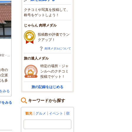
クチコミや写真を投稿して、
称号をゲットしよう！
じゃらん 肉球メダル
投稿数や評価でラン
クアップ！
肉球メダルについて
島根県松江市/その他神社・神宮・寺院
旅の達人メダル
特定の場所・ジャ
お寺の
ンルへのクチコミ
の立派
投稿でゲット！
然も多
旅の記録をはじめる
をみる
キーワードから探す
ジをみる
観光
グルメ
イベント
宿