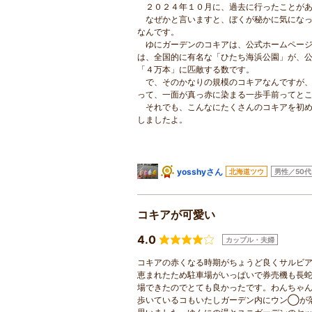
２０２４年１０月に、過去に行ったことがあ
なぜかと言いますと、ぼくが秘かに気になっ
なんです。
ゆにガーデンのコキアは、公式ホームページ
は、全国的に有名な「ひたち海浜公園」が、
「４万本」に匹敵する数です。
で、そのかなりの規模のコキアなんですが、
って、一面が真っ赤に染まる一歩手前ってと
それでも、こんなにたくさんのコキアを初め
しましたよ。
yosshyさん
北海道ツウ
男性／50代
コキアが可愛い
4.0
カップル・夫婦
コキアの赤くなる時期がちょうど良くサルビア
恵まれたため駐車場がいっぱいで券売機も長
場できたのでとても良かったです。わんちゃん
歩いているコもいたしガーデン内にウン◯が