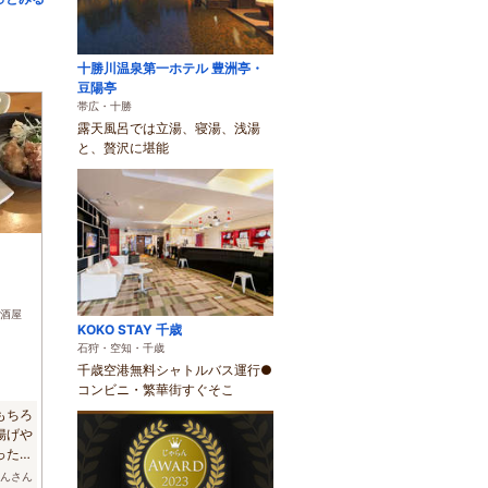
十勝川温泉第一ホテル 豊洲亭・
豆陽亭
帯広・十勝
露天風呂では立湯、寝湯、浅湯
と、贅沢に堪能
酒屋
KOKO STAY 千歳
石狩・空知・千歳
千歳空港無料シャトルバス運行●
コンビニ・繁華街すぐそこ
もちろ
揚げや
ったで
こんさん