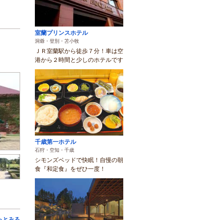
室蘭プリンスホテル
洞爺・登別・苫小牧
ＪＲ室蘭駅から徒歩７分！車は空
港から２時間と少しのホテルです
千歳第一ホテル
石狩・空知・千歳
シモンズベッドで快眠！自慢の朝
食『和定食』をぜひ一度！
っとみる