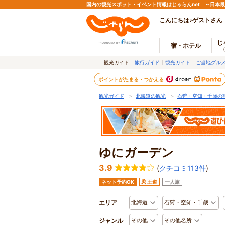
国内の観光スポット・イベント情報はじゃらんnet ～日本
こんにちは♪ゲストさん
じ
宿・ホテル
観光ガイド
旅行ガイド
観光ガイド
ご当地グル
ポイントがたまる・つかえる
観光ガイド
＞
北海道の観光
＞
石狩・空知・千歳の
ゆにガーデン
3.9
(
クチコミ113件
)
ネット予約OK
王道
一人旅
エリア
北海道
石狩・空知・千歳
ジャンル
その他
その他名所