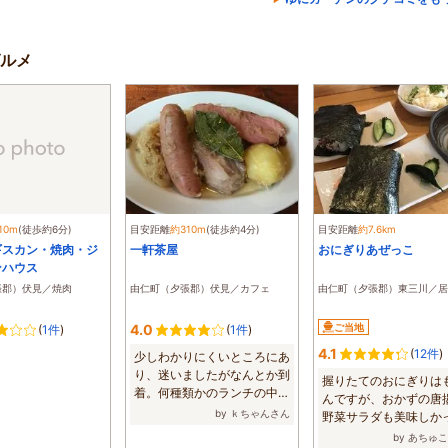
ルメ
10m
(徒歩約6分)
目安距離
約310m
(徒歩約4分)
目安距離
約7.6km
ギスカン・焼肉・ジ
一軒茶屋
おにぎりあぜっこ
ンハウス
張郡）伏見／焼肉
由仁町（夕張郡）伏見／カフェ
由仁町（夕張郡）東三川／居
4.0
ご当地
(
1件
)
(
1件
)
4.1
(
12件
)
少しわかりにくいところにあ
り、迷いましたがなんとか到
握りたてのおにぎりは
着。何種類かのランチの中で
んですが、おかずの唐
豚肉が食べた...
by ｋちゃんさん
野菜サラダも美味しか
す。 小上が...
by あちゅ