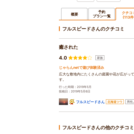
予約
クチコ
概要
プラン一覧
(113件
フルスピードさんのクチコミ
癒された
4.0
家族
じゃらんnetで遊び体験済み
広大な敷地内にたくさんの庭園や花が広がっ
す。
行った時期：2019年5月
投稿日：2019年5月6日
フルスピードさん
北海道ツウ
男性
フルスピードさんの他のクチコミ