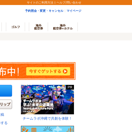
サイトのご利用方法
ヘルプ/問い合わせ
予約照会・変更・キャンセル
マイページ
海外
海外
ゴルフ
航空券
航空券+ホテル
リップ
投稿
チームラボ沖縄で共創を体験！
ルする