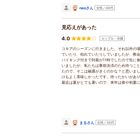
neoさん
女性／40代
見応えがあった
4.0
カップル・夫婦
コキアのシーズンに行きました。それ以外の
ていたり、枯れていたりしていましたが、教
バイキング付きで到着が11時でしたので先に
いましたが、私たちは事前決済のため待つこと
たので、そこは融通がきくのかな？と思いま
けもよく美味しかったです。待ったかいがあ
最近は夏がとても暑いので、来年は春や初夏
まるさん
女性／30代