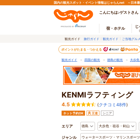
国内の観光スポット・イベント情報はじゃらんnet ～日本
こんにちは♪ゲストさん
じ
宿・ホテル
観光ガイド
旅行ガイド
観光ガイド
ご当地グル
ポイントがたまる・つかえる
観光ガイド
＞
四国の観光
＞
徳島の観光
＞
大歩危
KENMIラフティング
4.5
(
クチコミ48件
)
ネット予約OK
王道
シニア
エリア
徳島
大歩危・祖谷・剣山
ジャンル
ウォータースポーツ・マリンスポーツ