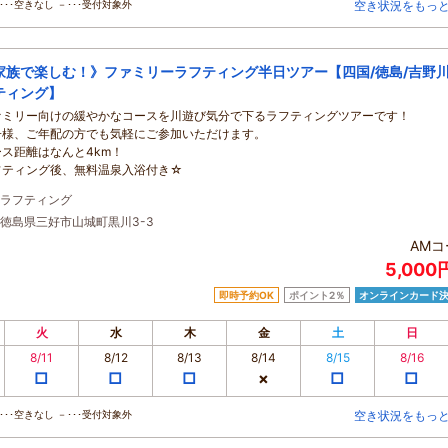
･･空きなし －･･･受付対象外
空き状況をもっ
家族で楽しむ！》ファミリーラフティング半日ツアー【四国/徳島/吉野
ティング】
ァミリー向けの緩やかなコースを川遊び気分で下るラフティングツアーです！
子様、ご年配の方でも気軽にご参加いただけます。
ース距離はなんと4km！
フティング後、無料温泉入浴付き☆
ラフティング
徳島県三好市山城町黒川3-3
AMコ
5,000
即時予約OK
ポイント2％
オンラインカード
火
水
木
金
土
日
8/11
8/12
8/13
8/14
8/15
8/16
□
□
□
×
□
□
･･空きなし －･･･受付対象外
空き状況をもっ