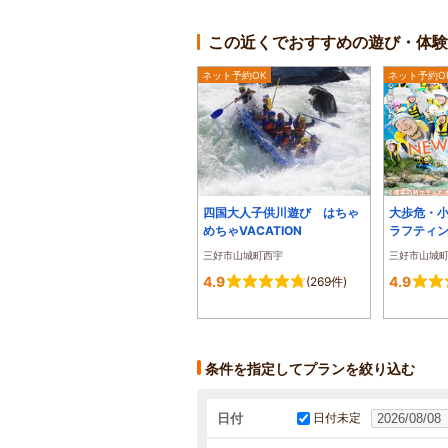
この近くでおすすめの遊び・体験
ネット予約OK
ネット予約O
四国大人子供川遊び はちゃ
大歩危・
めちゃVACATION
ラフティ
三好市山城町西宇
三好市山城
4.9
4.9
(269件)
条件を指定してプランを絞り込む
日付
日付未定