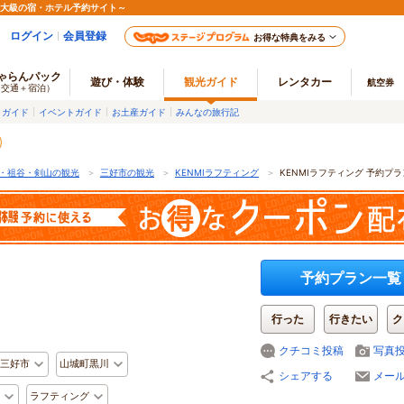
最大級の宿・ホテル予約サイト～
ログイン
会員登録
お得な特典をみる
ゃらんパック
遊び・体験
観光ガイド
レンタカー
航空券
（交通＋宿泊）
メガイド
イベントガイド
お土産ガイド
みんなの旅行記
・祖谷・剣山の観光
＞
三好市の観光
＞
KENMIラフティング
＞
KENMIラフティング 予約プ
予約プラン一覧
行った
行きたい
ク
クチコミ投稿
写真
三好市
山城町黒川
シェアする
メー
ラフティング