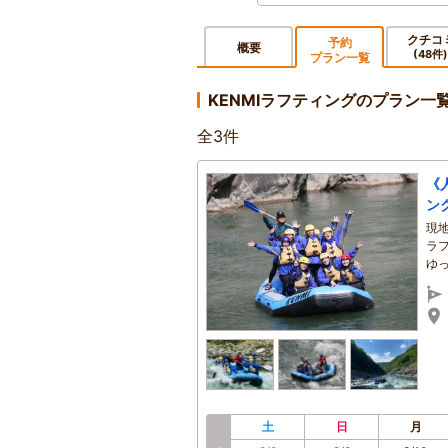
クチコ
予約
概要
(48件)
プラン一覧
KENMIラフティングのプラン一
全
3
件
《
ン
現
ラ
ゆ
土
日
月