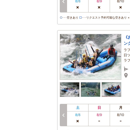
8/8
8/9
8/10
×
×
×
○
･･･空きあり
□
･･･リクエスト予約可能な空きあり ×･
《
ン
ラ
日
ラ
土
日
月
8/8
8/9
8/10
×
-
-