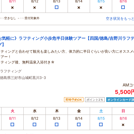
8/11
8/12
8/13
8/14
8/15
8/16
×
×
□
×
×
□
･･空きなし －･･･受付対象外
空き状況をもっ
お気軽に》ラフティング小歩危半日体験ツアー【四国/徳島/吉野川ラフ
グ】
フティングと合わせて観光も楽しみたい方、体力的に半日ぐらいが良い方にオススメ
ツアー！
フティング後、無料温泉入浴付き☆
ラフティング
徳島県三好市山城町黒川3-3
AMコ
5,500
即時予約OK
ポイント2％
オンラインカード
火
水
木
金
土
日
8/11
8/12
8/13
8/14
8/15
8/16
□
□
□
□
□
×