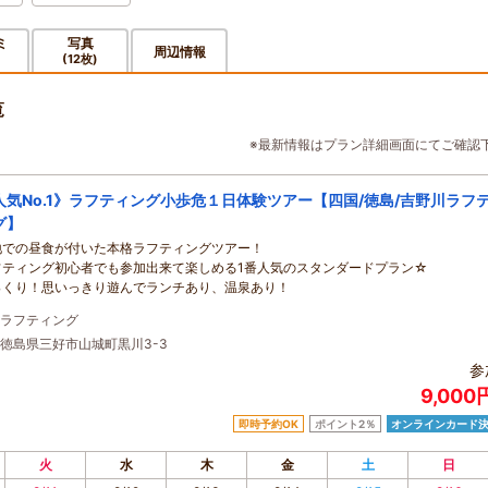
ミ
写真
周辺情報
(12枚)
覧
※最新情報はプラン詳細画面にてご確認
人気No.1》ラフティング小歩危１日体験ツアー【四国/徳島/吉野川ラフ
グ】
地での昼食が付いた本格ラフティングツアー！
フティング初心者でも参加出来て楽しめる1番人気のスタンダードプラン☆
っくり！思いっきり遊んでランチあり、温泉あり！
ラフティング
徳島県三好市山城町黒川3-3
参
9,00
即時予約OK
ポイント2％
オンラインカード
火
水
木
金
土
日