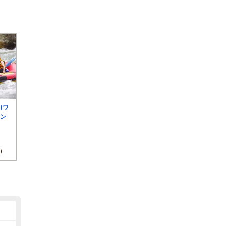
t(ワ
メン
)