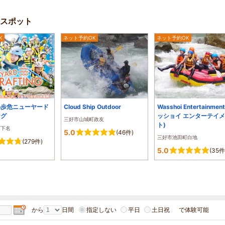
スポット
K
ネット予約OK
ネット予約OK
小歩危ニューヤード
Cloud Ship Outdoor
Wasshoi Entertainmen
ング
ッショイ エンターテイ
三好市山城町政友
ト)
町下名
5.0
(46件)
三好市池田町白地
(279件)
5.0
(35件
から
日間
指定しない
平日
土日祝
で体験可能