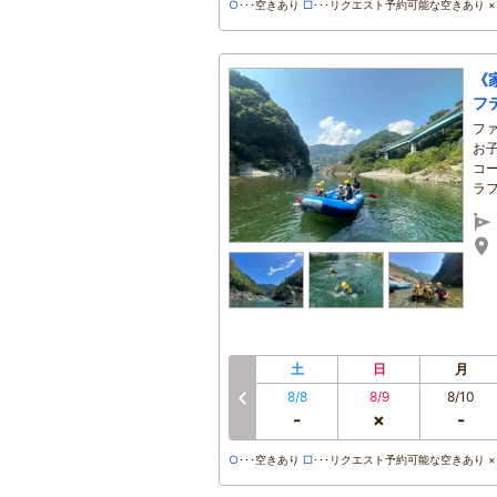
○
･･･空きあり
□
･･･リクエスト予約可能な空きあり ×･
《
フ
フ
お
コ
ラ
土
日
月
8/8
8/9
8/10
-
×
-
○
･･･空きあり
□
･･･リクエスト予約可能な空きあり ×･