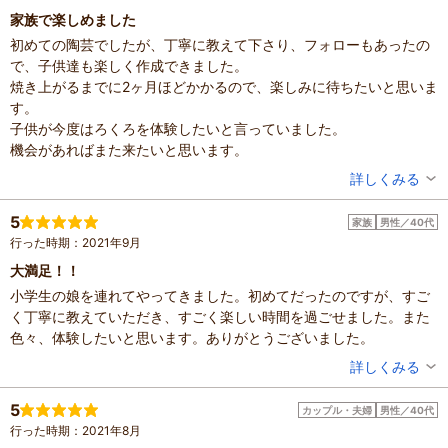
体験した高評価プラン
家族で楽しめました
★JR大阪駅から徒歩3分｜“手びねり陶芸体験”に挑戦♪★“高
初めての陶芸でしたが、丁寧に教えて下さり、フォローもあったの
台仕上げ”で、より上質な作品に♪カップやお皿など自由自在
で、子供達も楽しく作成できました。
に作品作りを楽しもう！梅田のオシャレな教室です♪
3,500円～
【手びねり陶芸】おひとり様（6歳～）
焼き上がるまでに2ヶ月ほどかかるので、楽しみに待ちたいと思いま
※最新のプラン内容はクチコミ投稿時と異なる場合があります。
す。
予約時は必ずプラン詳細をご確認ください。
子供が今度はろくろを体験したいと言っていました。
機会があればまた来たいと思います。
投稿者：
えみりんさん
詳しくみる
混雑具合：やや空いていた
滞在時間：1～2時間
5
家族
男性／40代
人数：3人～5人
行った時期：2021年9月
家族の内訳：お子様、配偶者
子供の年齢：7～12歳
大満足！！
投稿日：2023年9月4日
小学生の娘を連れてやってきました。初めてだったのですが、すご
く丁寧に教えていただき、すごく楽しい時間を過ごせました。また
体験した高評価プラン
色々、体験したいと思います。ありがとうございました。
★JR大阪駅から徒歩3分｜“手びねり陶芸体験”に挑戦♪★“高
台仕上げ”で、より上質な作品に♪カップやお皿など自由自在
投稿者：
りゅうさん
詳しくみる
に作品作りを楽しもう！梅田のオシャレな教室です♪
人数：2人
3,500円～
【手びねり陶芸】おひとり様（6歳～）
家族の内訳：お子様
5
※最新のプラン内容はクチコミ投稿時と異なる場合があります。
カップル・夫婦
男性／40代
子供の年齢：7～12歳
予約時は必ずプラン詳細をご確認ください。
行った時期：2021年8月
投稿日：2021年9月5日