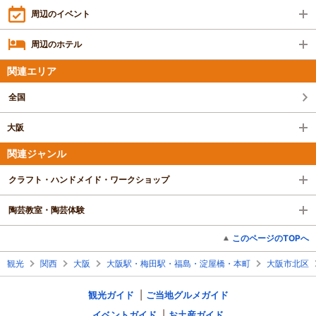
周辺のイベント
周辺のホテル
関連エリア
全国
大阪
関連ジャンル
クラフト・ハンドメイド・ワークショップ
陶芸教室・陶芸体験
このページのTOPへ
観光
関西
大阪
大阪駅・梅田駅・福島・淀屋橋・本町
大阪市北区
観光ガイド
ご当地グルメガイド
イベントガイド
お土産ガイド