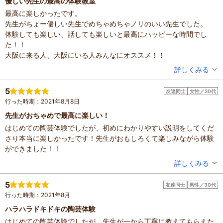
優しい先生の最高の体験教室
最高に楽しかったです。
先生がちょー優しい先生でめちゃめちゃノリのいい先生でした。
体験しても楽しい、話しても楽しいと最高にハッピーな時間でし
た！！
大阪に来る人、大阪にいる人みんなにオススメ！！
投稿者：
ヒロタさん
詳しくみる
滞在時間：1時間未満
人数：3人～5人
5
友達同士
女性／20代
投稿日：2021年8月8日
行った時期：2021年8月8日
先生がおちゃめで最高に楽しい！
はじめての陶芸体験でしたが、初めにわかりやすい説明をしてくだ
さり本当に楽しかったです！先生がおもしろくて楽しみながら体験
ができました！！
投稿者：
きゃおりいいいさん
詳しくみる
混雑具合：普通
滞在時間：1～2時間
5
友達同士
男性／30代
人数：3人～5人
行った時期：2021年8月
設備の有無：トイレ
投稿日：2021年8月8日
ハラハラドキドキの陶芸体験
はじめての陶芸体験でしたが、先生が一から丁寧に教えてもらえた