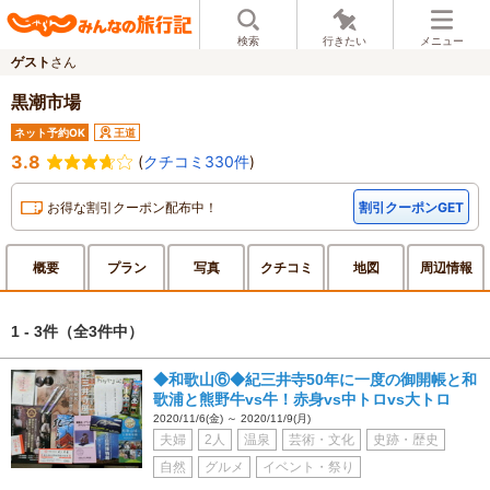
検索
行きたい
メニュー
ゲスト
さん
黒潮市場
ネット予約OK
王道
3.8
(
クチコミ330件
)
お得な割引クーポン配布中！
割引クーポンGET
概要
プラン
写真
クチ
コミ
地図
周辺
情報
1 - 3件
（全3件中）
◆和歌山⑥◆紀三井寺50年に一度の御開帳と和
歌浦と熊野牛vs牛！赤身vs中トロvs大トロ
2020/11/6(金) ～ 2020/11/9(月)
夫婦
2人
温泉
芸術・文化
史跡・歴史
自然
グルメ
イベント・祭り