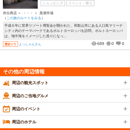
ショッピング
イベント・祭り
井出商店
・・・
黒潮市場
（
この旅のルートをみる
）
平成６年に世界リゾート博覧会が開かれた、和歌山市にある人口島マリーナ
シティ内のテーマパークであるポルトヨーロッパを訪問。ポルトヨーロッパ
は、地中海をイメージした造りになっ...
689
0
0
よっしゃんさん
歴史ツウ
その他の周辺情報
周辺の観光スポット
周辺のご当地グルメ
周辺のイベント
周辺のホテル