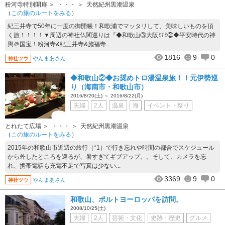
粉河寺特別開扉
・・・
天然紀州黒潮温泉
（
この旅のルートをみる
）
紀三井寺で50年に一度の御開帳！和歌浦でマッタリして、美味しいものを頂
く旅！！！！▼周辺の神社仏閣巡りは『◆和歌山③大阪ﾐﾅﾐ②◆平安時代の神
輿＠国宝！粉河寺&紀三井寺&施福寺...
1816
9
0
やんまあさん
神社ツウ
◆和歌山②◆お奨めトロ湯温泉旅！！元伊勢巡
り（海南市・和歌山市）
2016/8/20(土) ～ 2016/8/22(月)
夫婦
2人
温泉
海
イベント・祭り
とれたて広場
・・・
天然紀州黒潮温泉
（
この旅のルートをみる
）
2015年の和歌山市近辺の旅行（*1）で行き忘れや時間の都合でスケジュール
から外したところを巡るが、暑すぎてギブアップ。。そして、カメラを忘
れ、携帯電話も充電不足で写真は少ない...
3369
9
0
やんまあさん
神社ツウ
和歌山、ポルトヨーロッパを訪問。
2008/10/25(土)
夫婦
2人
芸術・文化
史跡・歴史
グルメ