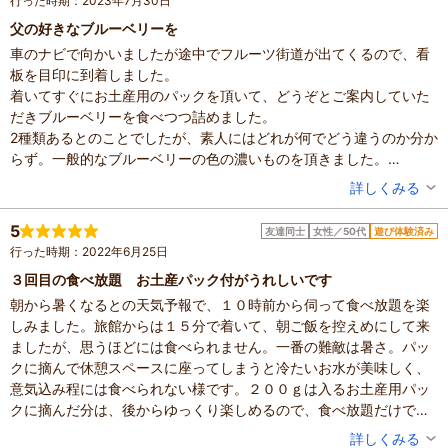
行った時期：2023年7月30日
父の好きなブルーベリーを
車のナビで向かいましたが途中でフルーツ街道が出てくるので、看
板を目印に到着しました。
着いてすぐにお土産用のパックを頂いて、どうぞとご案内していた
だきブルーベリーを食べつつ詰めました。
2種類あるとのことでしたが、素人にはどれが何でどう違うのか分か
らず。一般的なブルーベリーの色の濃いものを頂きました。
この時期は暑さがすごいので、暑さ対策と帽子等必須です。
投稿者：
あゆさん
詳しくみる
虫はさほどいませんでしたが、蜘蛛の巣は結構ありましたね。
混雑具合：空いていた
暑さで時間よりも早く切り上げましたが、お土産用のパック分は自
滞在時間：1時間未満
5
友達同士
女性／50代
遊び体験済み
人数：2人
宅で冷やして頂きました。母は父の採ったものより、私が採ったブ
行った時期：2022年6月25日
家族の内訳：親・祖父母
ルーベリーの方が美味しいと…笑
設備の有無：駐車場、休憩所
３回目の食べ放題 お土産パック付がうれしいです
休憩所にはブルーベリーのジャムなども販売していて、父のトース
投稿日：2023年8月4日
朝から暑くなるとの天気予報で、１０時前から伺って食べ放題を楽
ト用に購入いたしました。
しみました。旅館からは１５分で着いて、朝ご飯を控えめにして来
道の駅巡りやドライブがてらに、いい体験をさせていただきまし
ましたが、思うほどには食べられません。一番の難敵は暑さ。パッ
た。ありがとうございました。
クに摘んで休憩スペースに座ってしまうと冷たいお水が美味しく、
意気込み程には食べられない様です。２００ｇは入るお土産用パッ
クに摘んだ分は、後からゆっくり楽しめるので、食べ放題だけでな
く、お土産用パック付の体験プランで良かったと思います。時間は
投稿者：
ルナちゃんのママさん
詳しくみる