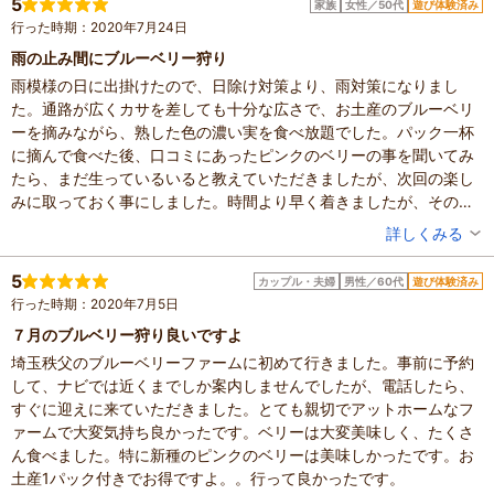
5
家族
女性／50代
遊び体験済み
設備の有無：駐車場、休憩所
畑も虫やクモの巣がとても多くて虫が苦手な人は気を付けてくださ
行った時期：2020年7月24日
投稿日：2020年8月1日
いね。ブルーベリーは当たり外れがあるので味については美味しか
雨の止み間にブルーベリー狩り
ったり酸っぱかったりでした。全体的にはちょっといまいちでした
雨模様の日に出掛けたので、日除け対策より、雨対策になりまし
ね。
た。通路が広くカサを差しても十分な広さで、お土産のブルーベリ
ーを摘みながら、熟した色の濃い実を食べ放題でした。パック一杯
に摘んで食べた後、口コミにあったピンクのベリーの事を聞いてみ
たら、まだ生っているいると教えていただきましたが、次回の楽し
みに取っておく事にしました。時間より早く着きましたが、そのま
ま入れていただき、今度は他の人を誘って、伺いたいと思います。
投稿者：
ルナちゃんのママさん
詳しくみる
混雑具合：空いていた
滞在時間：1時間未満
5
カップル・夫婦
男性／60代
遊び体験済み
人数：2人
行った時期：2020年7月5日
家族の内訳：配偶者
設備の有無：駐車場、トイレ
７月のブルベリー狩り良いですよ
投稿日：2020年7月27日
埼玉秩父のブルーベリーファームに初めて行きました。事前に予約
して、ナビでは近くまでしか案内しませんでしたが、電話したら、
すぐに迎えに来ていただきました。とても親切でアットホームなフ
ァームで大変気持ち良かったです。ベリーは大変美味しく、たくさ
ん食べました。特に新種のピンクのベリーは美味しかったです。お
土産1パック付きでお得ですよ。。行って良かったです。