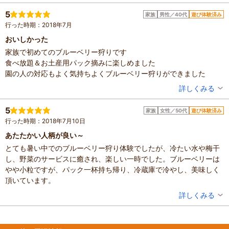
混雑具合：空いていた
滞在時間：1時間未満
5
家族
男性／40代
遊び体験済み
人数：3人～5人
行った時期：2018年7月
家族の内訳：お子様、配偶者
子供の年齢：13歳以上
おいしかった
設備の有無：駐車場、休憩所
家族で初めてのブルーベリー狩りです
投稿日：2019年7月15日
食べ放題＆お土産用パック摘みに楽しめました
園の人の対応もよく気持ちよくブルーベリー狩りができました
投稿者：
ワランポウさん
詳しくみる
混雑具合：空いていた
滞在時間：1時間未満
5
家族
女性／50代
遊び体験済み
人数：3人～5人
行った時期：2018年7月10日
家族の内訳：お子様、配偶者
子供の年齢：7～12歳
あたたかい人柄が良い～
投稿日：2018年8月11日
とても暑い中でのブルーベリー狩り体験でしたが、冷たい水や梅干
し、野菜のサービスに癒され、楽しい一時でした。ブルーベリーは
やや小粒ですが、パック一杯持ち帰り、冷蔵庫で冷やし、美味しく
頂いています。
投稿者：
あっぴーさん
詳しくみる
混雑具合：空いていた
滞在時間：1時間未満
人数：3人～5人