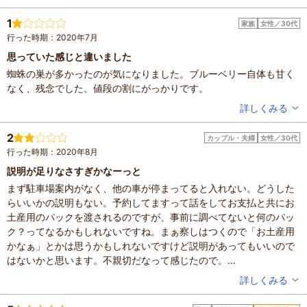
長めになっても良いと仰って下さいましたので、子供さんとご一緒
混雑具合：空いていた
に熱中症対策を万全にして、大粒のブルーベリーをほおばりなが
滞在時間：1時間未満
1
家族
女性／30代
設備の有無：駐車場、トイレ、休憩所
ら、写真を撮るのも楽しい思い出になりそうです。同伴の友人には
行った時期：2020年7月
投稿日：2022年6月26日
孫が４人いるので、今度は・・・と話が出ました。次は嫁と一緒に
思っていた感じと違いました
来たいと思います。
蜘蛛の巣が多かったのが気になりました。ブルーベリー自体も甘く
なく、残念でした。値段の割にがっかりです。
投稿者：
ぶんさん
詳しくみる
人数：3人～5人
投稿日：2020年8月2日
2
カップル・夫婦
女性／30代
行った時期：2020年8月
説明が足りなさすぎかなーっと
まず駐車場案内がなく、他の車が停まってると入れない。どうした
らいいかの説明もない。予約してますって話をしてお支払と共にお
土産用のパックを渡されるのですが、事前に調べてないと何のパッ
ク？ってなるかもしれないですね。まぁ察しはつくので「お土産用
かなぁ」とかは思うかもしれないですけど説明があってもいいので
はないかと思います。不親切だなって感じたので。
そのあと採れる畑に案内されるのですが、その案内もいまいち分か
投稿者：
くるみっちさん
詳しくみる
りづらく、雨上がりで足元がすごいぬかるんでたのに「気を付けて
混雑具合：空いていた
ください」とかもなく…
滞在時間：1時間未満