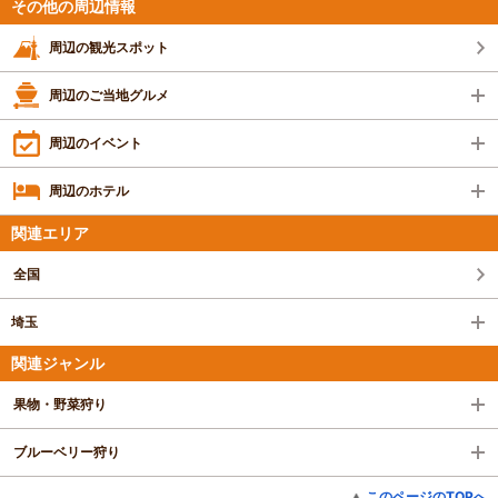
家族の内訳：親・祖父母、配偶者
その他の周辺情報
設備の有無：駐車場、休憩所
投稿日：2018年7月11日
周辺の観光スポット
周辺のご当地グルメ
周辺のイベント
周辺のホテル
関連エリア
全国
埼玉
関連ジャンル
果物・野菜狩り
ブルーベリー狩り
このページのTOPへ