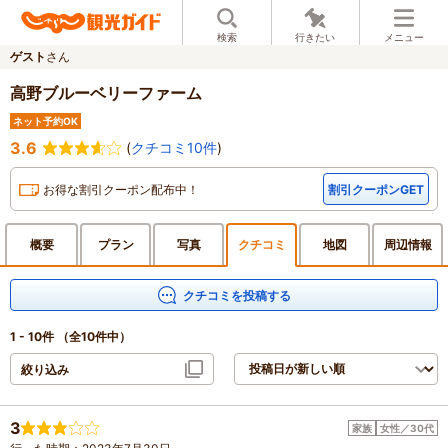
検索
行きたい
メニュー
ゲスト
さん
高野ブルーベリーファーム
ネット予約OK
3.6
(
クチコミ10件
)
お得な割引クーポン配布中！
割引クーポンGET
概要
プラン
写真
クチ
コミ
地図
周辺
情報
クチコミを投稿する
1 - 10件
（全10件中）
絞り込み
3
家族
女性／30代