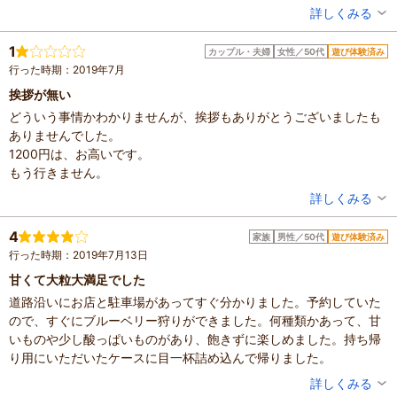
投稿者：
puyoさん
詳しくみる
混雑具合：やや空いていた
滞在時間：1時間未満
1
カップル・夫婦
女性／50代
遊び体験済み
設備の有無：駐車場
行った時期：2019年7月
投稿日：2020年7月6日
挨拶が無い
どういう事情かわかりませんが、挨拶もありがとうございましたも
ありませんでした。
1200円は、お高いです。
もう行きません。
投稿者：
福ちゃんさん
詳しくみる
混雑具合：空いていた
滞在時間：1時間未満
4
家族
男性／50代
遊び体験済み
投稿日：2019年7月22日
行った時期：2019年7月13日
甘くて大粒大満足でした
道路沿いにお店と駐車場があってすぐ分かりました。予約していた
ので、すぐにブルーベリー狩りができました。何種類かあって、甘
いものや少し酸っぱいものがあり、飽きずに楽しめました。持ち帰
り用にいただいたケースに目一杯詰め込んで帰りました。
投稿者：
ウメさん
詳しくみる