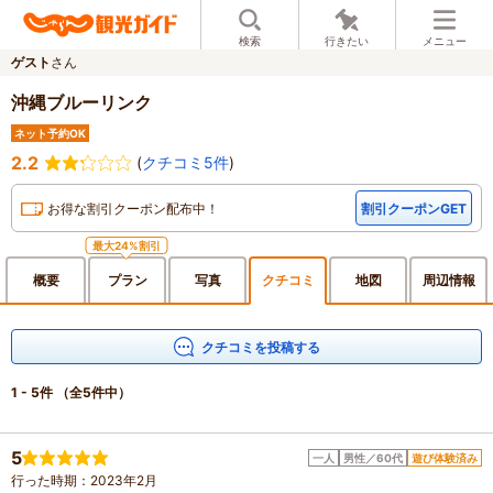
検索
行きたい
メニュー
ゲスト
さん
沖縄ブルーリンク
ネット予約OK
2.2
(
クチコミ5件
)
お得な割引クーポン配布中！
割引クーポンGET
最大24%割引
概要
プラン
写真
クチ
コミ
地図
周辺
情報
クチコミを投稿する
1 - 5件
（全5件中）
5
一人
男性／60代
遊び体験済み
行った時期：2023年2月