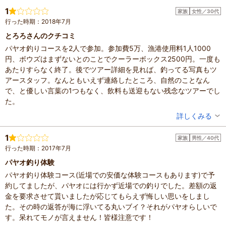
滞在時間：2～3時間
1
家族
女性／30代
人数：2人
行った時期：2018年7月
設備の有無：トイレ
投稿日：2021年11月28日
とろろさんのクチコミ
パヤオ釣りコースを2人で参加。参加費5万、漁港使用料1人1000
円、ボウズはまずないとのことでクーラーボックス2500円。一度も
あたりすらなく終了。後でツアー詳細を見れば、釣ってる写真もツ
アースタッフ。なんともいえず連絡したところ、自然のことなん
で、と優しい言葉の1つもなく、飲料も送迎もない残念なツアーでし
た。
投稿者：
とろろさん
詳しくみる
人数：2人
家族の内訳：お子様
1
家族
男性／40代
子供の年齢：7～12歳
行った時期：2017年7月
投稿日：2018年7月16日
パヤオ釣り体験
パヤオ釣り体験コース(近場での安価な体験コースもあります)で予
約してましたが、パヤオには行かず近場での釣りでした。差額の返
金を要求させて貰いましたが応じてもらえず悔しい思いをしまし
た。その時の返答が海に浮いてる丸いブイ？それがパヤオらしいで
す。呆れてモノが言えません！皆様注意です！