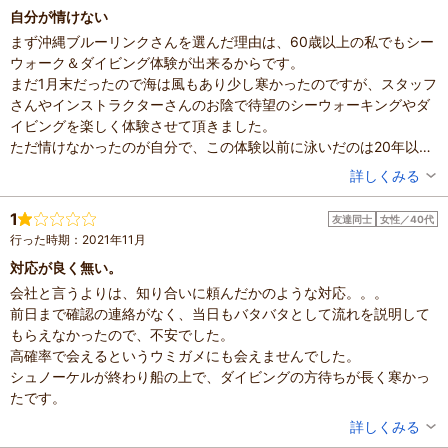
自分が情けない
まず沖縄ブルーリンクさんを選んだ理由は、60歳以上の私でもシー
ウォーク＆ダイビング体験が出来るからです。
まだ1月末だったので海は風もあり少し寒かったのですが、スタッフ
さんやインストラクターさんのお陰で待望のシーウォーキングやダ
イビングを楽しく体験させて頂きました。
ただ情けなかったのが自分で、この体験以前に泳いだのは20年以上
前でプールで泳ぎの練習をして望めばよかったと反省しています。
投稿者：
風さん
詳しくみる
混雑具合：空いていた
滞在時間：1～2時間
1
友達同士
女性／40代
設備の有無：駐車場、トイレ
行った時期：2021年11月
投稿日：2023年2月3日
対応が良く無い。
会社と言うよりは、知り合いに頼んだかのような対応。。。
前日まで確認の連絡がなく、当日もバタバタとして流れを説明して
もらえなかったので、不安でした。
高確率で会えるというウミガメにも会えませんでした。
シュノーケルが終わり船の上で、ダイビングの方待ちが長く寒かっ
たです。
投稿者：
Taeさん
詳しくみる
混雑具合：空いていた