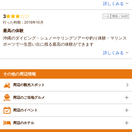
投稿者：
純三さん
詳しくみる
混雑具合：空いていた
滞在時間：3時間以上
3
一人
男性／30代
人数：2人
行った時期：2016年10月
家族の内訳：お子様
子供の年齢：7～12歳
最高の体験
投稿日：2018年6月29日
沖縄のダイビング・シュノーケリングツアーや釣り体験・マリンス
ポーツで一生思い出に残る最高の体験ができます
投稿者：
pecdさん
詳しくみる
滞在時間：1～2時間
投稿日：2017年11月7日
その他の周辺情報
周辺の観光スポット
周辺のご当地グルメ
周辺のイベント
周辺のホテル