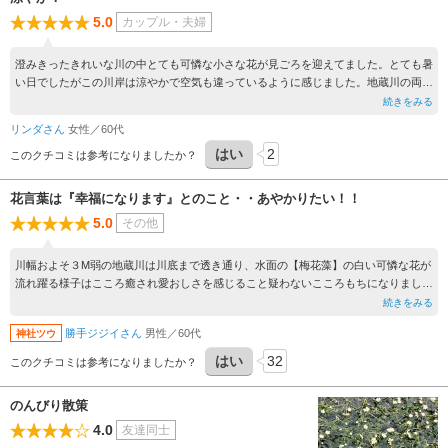
5.0
カップル・夫婦
澄みきったきれいな川の中とても可憐な小さな花が見ごろを迎えてました。とても暑
い日でしたがこの川岸は涼やかで空気も違っているように感じました。地蔵川の両サ
イドには普通に暮らしている方々がおられ、宿場町の名残も感じられてとても素敵で
続きをみる
した。これから満開を迎えるところもあったのでもう少し楽しめると思います。
リンダさん
女性／60代
はい
2
このクチコミは参考になりましたか？
花言葉は『幸福になります』とのこと・・あやかりたい！！
5.0
その他
川幅およそ３M弱の地蔵川は川底まで透き通り、水面の【梅花藻】の白い可憐な花が
流れ躍る様子はこころ癒され愛おしさを感じること疑わないこころもちになりまし
た。
続きをみる
勝手ジジイさん
男性／60代
神社ツウ
はい
32
このクチコミは参考になりましたか？
のんびり散策
4.0
友達同士