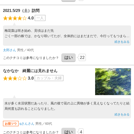
2021.5/29（土）訪問
4.0
一人
梅花藻は咲き始め、見頃はまだ先
ごく一部の株では、かなり咲いてたが、全体的にはまだまだで、今行ってもつまらな
いかと思う
続きをみる
太郎さん
男性／40代
はい
22
このクチコミは参考になりましたか？
なかなか 綺麗には見れません
3.0
カップル・夫婦
水が多く水没状態だあったり、風の後で花の上に異物が多く見えなくなってたりと結
局何度も訪れることになりました。
続きをみる
qさんさん
男性／60代
お宿ツウ
はい
4
このクチコミは参考になりましたか？