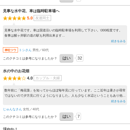
見事な水中花、車は臨時駐車場へ
5.0
友達同士
見事な水中花です。車は国道沿いの臨時駐車場を利用して下さい。\300程度です。
食事は醒ヶ井駅の道の駅も利用出来ます
駅から歩いて行けますよ
続きをみる
トシさん
男性／60代
神社ツウ
はい
32
このクチコミは参考になりましたか？
水の中のお花畑
4.0
カップル・夫婦
数年前に「梅花藻」を知ってからほぼ毎年見に行っています。ここ近年は暑さが尋常
ではないので夕方見に行くようになりました。人も少なく水辺ということもあり他所
より少し涼しく感じます。水に揺れる小さな花はとても可愛く癒されました。
続きをみる
じゅんなさん
女性／40代
はい
7
このクチコミは参考になりましたか？
涼やか！