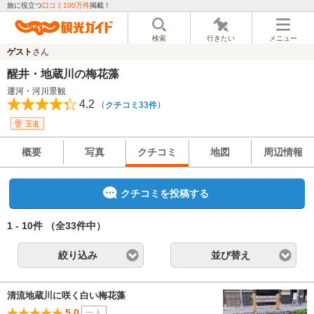
旅に役立つ
口コミ100万件
掲載！
検索
行きたい
メニュー
ゲスト
さん
醒井・地蔵川の梅花藻
運河・河川景観
4.2
（
）
クチコミ33件
王道
概要
写真
クチコミ
地図
周辺情報
クチコミを投稿する
1 - 10件
（全33件中）
絞り込み
並び替え
清流地蔵川に咲く白い梅花藻
5.0
一人