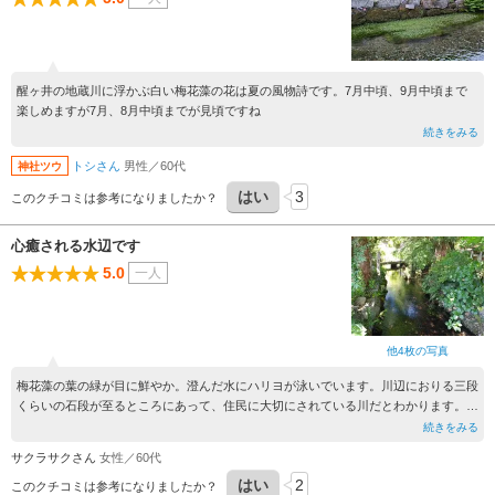
醒ヶ井の地蔵川に浮かぶ白い梅花藻の花は夏の風物詩です。7月中頃、9月中頃まで
楽しめますが7月、8月中頃までが見頃ですね
続きをみる
トシさん
男性／60代
神社ツウ
はい
3
このクチコミは参考になりましたか？
心癒される水辺です
5.0
一人
他4枚の写真
梅花藻の葉の緑が目に鮮やか。澄んだ水にハリヨが泳いでいます。川辺におりる三段
くらいの石段が至るところにあって、住民に大切にされている川だとわかります。宿
場風の街並みとあいまって、心落ち着く、癒される風景です。梅花藻の花が咲く頃に
続きをみる
ぜひまた来てみようと思いました。
サクラサクさん
女性／60代
はい
2
このクチコミは参考になりましたか？