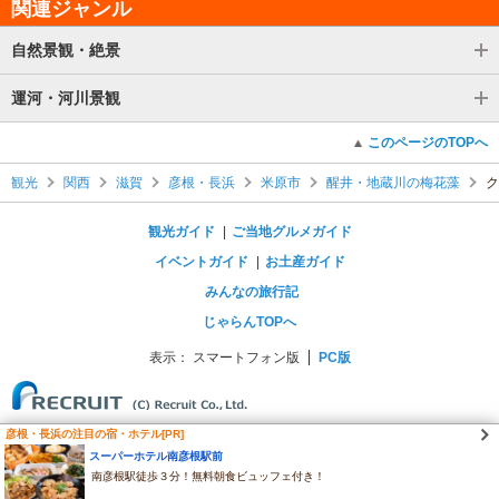
関連ジャンル
自然景観・絶景
運河・河川景観
このページのTOPへ
観光
関西
滋賀
彦根・長浜
米原市
醒井・地蔵川の梅花藻
ク
観光ガイド
ご当地グルメガイド
イベントガイド
お土産ガイド
みんなの旅行記
じゃらんTOPへ
表示：
スマートフォン版
PC版
彦根・長浜の注目の宿・ホテル[PR]
スーパーホテル南彦根駅前
南彦根駅徒歩３分！無料朝食ビュッフェ付き！