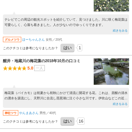
テレビでこの周辺の観光スポットを紹介していて、見つけました。川に咲く梅花藻は
可愛らしく、心落ち着きました。人が少ないのでゆっくりできます。
続きをみる
ほーちゃんさん
女性／20代
グルメツウ
はい
1
このクチコミは参考になりましたか？
醒井・地蔵川の梅花藻の2018年10月の口コミ
5.0
一人
梅花藻（バイカモ）は初夏から初秋にかけて清流に開花する花。これは、居醒の清水
の湧水を源流にし、天野川に合流し琵琶湖に注ぐ小さな川です。伊吹山などこの近辺
は石灰地層が多く、雨水は伏流し長い年月をかけて湧水として出てくるようです。
続きをみる
やんまあさん
男性／40代
神社ツウ
はい
16
このクチコミは参考になりましたか？