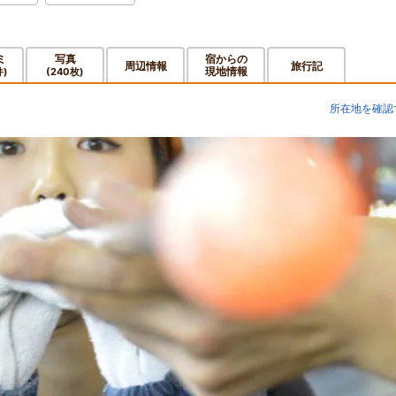
ミ
写真
宿からの
周辺情報
旅行記
現地情報
件)
(240枚)
所在地を確認