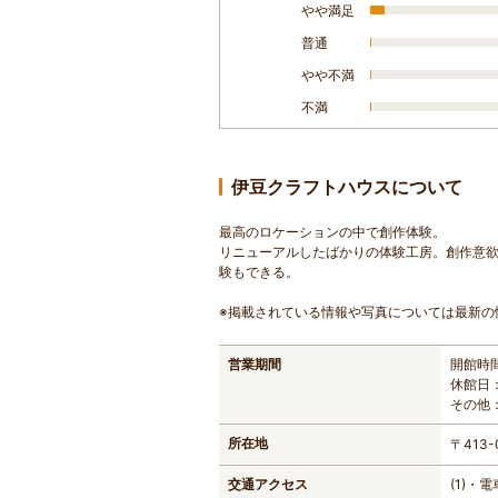
やや満足
普通
やや不満
不満
伊豆クラフトハウスについて
最高のロケーションの中で創作体験。
リニューアルしたばかりの体験工房。創作意
験もできる。
※掲載されている情報や写真については最新の
営業期間
開館時間
休館日
その
所在地
〒413
交通アクセス
(1)