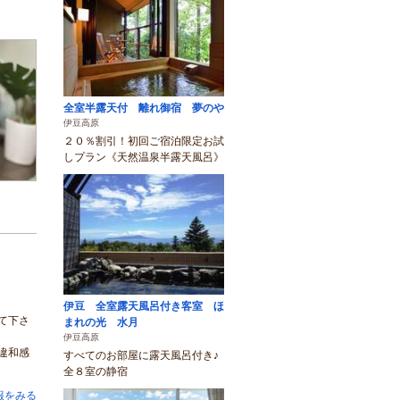
全室半露天付 離れ御宿 夢のや
伊豆高原
２０％割引！初回ご宿泊限定お試
しプラン《天然温泉半露天風呂》
伊豆 全室露天風呂付き客室 ほ
て下さ
まれの光 水月
伊豆高原
違和感
すべてのお部屋に露天風呂付き♪
全８室の静宿
報をみる