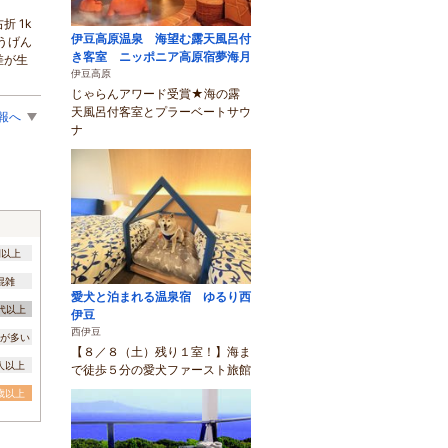
 1k
伊豆高原温泉 海望む露天風呂付
こうげん
き客室 ニッポニア高原宿夢海月
差が生
伊豆高原
じゃらんアワード受賞★海の露
天風呂付客室とプラーベートサウ
報へ
ナ
間以上
混雑
愛犬と泊まれる温泉宿 ゆるり西
0代以上
伊豆
西伊豆
が多い
【８／８（土）残り１室！】海ま
0人以上
で徒歩５分の愛犬ファースト旅館
3歳以上