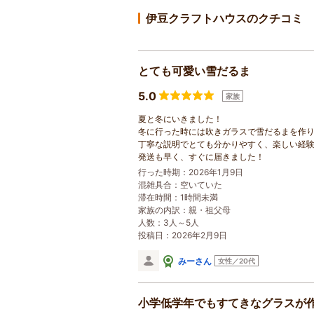
伊豆クラフトハウスのクチコミ
とても可愛い雪だるま
5.0
家族
夏と冬にいきました！
冬に行った時には吹きガラスで雪だるまを作
丁寧な説明でとても分かりやすく、楽しい経
発送も早く、すぐに届きました！
行った時期：2026年1月9日
混雑具合：空いていた
滞在時間：1時間未満
家族の内訳：
親・祖父母
人数：3人～5人
投稿日：2026年2月9日
みーさん
女性／20代
小学低学年でもすてきなグラスが