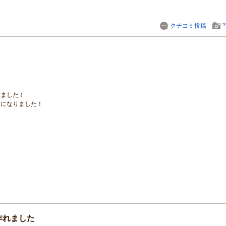
クチコミ投稿
りました！
験になりました！
作れました