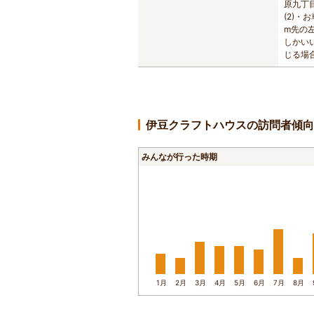
原九丁
(2)・
m先の左
しかい
じる場
伊豆クラフトハウスの訪問者傾向
みんなが行った時期
1月
2月
3月
4月
5月
6月
7月
8月