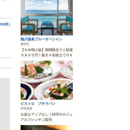
02件）
熱川温泉ブルーオーシャン
東伊豆
【ＧＷ明け旅】期間限定で１部屋
９８００円！最大４名様までＯＫ
ビストロ プチラパン
伊豆高原
お盆もアップなし！好評のカジュ
アルフレンチご提供