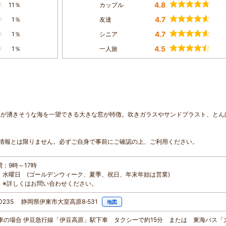
4.8
11％
カップル
4.7
1％
友達
4.7
1％
シニア
4.5
1％
一人旅
欲が湧きそうな海を一望できる大きな窓が特徴。吹きガラスやサンドブラスト、とん
情報とは限りません。必ずご自身で事前にご確認の上、ご利用ください。
：9時～17時
：水曜日 (ゴールデンウィーク、夏季、祝日、年末年始は営業)
他：※詳しくはお問い合わせください。
-0235 静岡県伊東市大室高原8‐531
地図
・電車の場合 伊豆急行線「伊豆高原」駅下車 タクシーで約15分 または 東海バス「