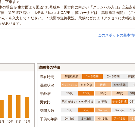
目」下車すぐ
お車の場合 伊東方面より国道135号線を下田方向に向かい「グランパル入口」交差点右折
側 遠笠道路沿い ホテル「Isola di CAPRI」隣 カーナビは「高原歯科医院」（
いん）を入力してください。 ＊渋滞や道路状況、天候などによりアクセスに大幅な
合があります。
このスポットの基本情
訪問者の特徴
滞在時間
1時間未満
1～2時間
2～3時間
3時
混雑状況
空いている
やや空き
普通
やや混雑
年齢層
10代
20代
30代
40代
5
男女比
男性が多い
やや男性多
約半数
やや女性多
女性
訪問人数
1人
2人
3～5人
6～9人
1
子供の年齢
0～1歳
2～3歳
4～6歳
7～12歳
1
9月
10月
11月
12月