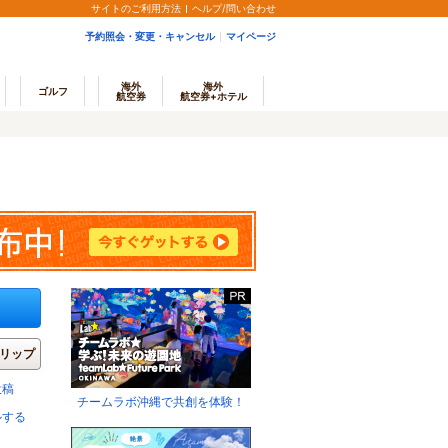
サイトのご利用方法
ヘルプ/問い合わせ
予約照会・変更・キャンセル
マイページ
海外
海外
ゴルフ
航空券
航空券+ホテル
リップ
投稿
チームラボ沖縄で共創を体験！
ルする