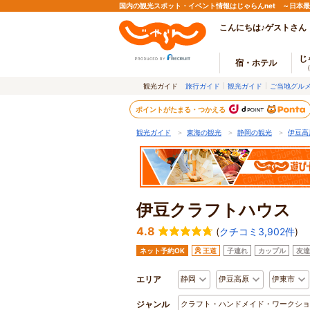
国内の観光スポット・イベント情報はじゃらんnet ～日本
こんにちは♪ゲストさん
じ
宿・ホテル
観光ガイド
旅行ガイド
観光ガイド
ご当地グル
ポイントがたまる・つかえる
観光ガイド
＞
東海の観光
＞
静岡の観光
＞
伊豆高
伊豆クラフトハウス
4.8
(
クチコミ3,902件
)
ネット予約OK
王道
子連れ
カップル
友達
エリア
静岡
伊豆高原
伊東市
ジャンル
クラフト・ハンドメイド・ワークショ