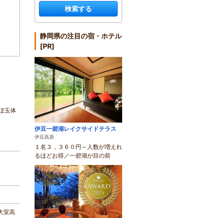
検索する
静岡県の注目の宿・ホテル
[PR]
ぼ玉体
伊豆一碧湖レイクサイドテラス
伊豆高原
１名３，３６０円～人数が増えれ
るほどお得／一碧湖が目の前
大室高