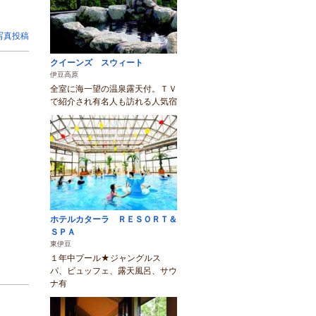
写真投稿
クイーンズ スウィート
伊豆高原
全室に海一望の温泉露天付。ＴＶ
で紹介され有名人も訪れる人気宿
ホテルカターラ ＲＥＳＯＲＴ＆
ＳＰＡ
東伊豆
１年中プール★ジャングルス
パ、ビュッフェ、露天風呂、サウ
ナ有