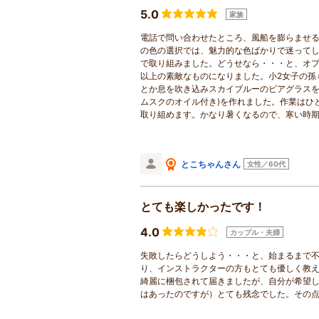
5.0
家族
電話で問い合わせたところ、風船を膨らませる
の色の選択では、魅力的な色ばかりで迷って
で取り組みました。どうせなら・・・と、オプ
以上の素敵なものになりました。小2女子の孫
とか息を吹き込みスカイブルーのビアグラスを
ムスクのオイル付き)を作れました。作業はひ
取り組めます。かなり暑くなるので、寒い時
とこちゃんさん
女性／60代
とても楽しかったです！
4.0
カップル・夫婦
失敗したらどうしよう・・・と、始まるまで
り、インストラクターの方もとても優しく教
綺麗に梱包されて届きましたが、自分が希望
はあったのですが）とても残念でした。その