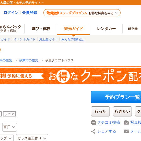
最大級の宿・ホテル予約サイト～
ログイン
会員登録
お得な特典をみる
ゃらんパック
遊び・体験
観光ガイド
レンタカー
航空券
（交通＋宿泊）
メガイド
イベントガイド
お土産ガイド
みんなの旅行記
原の観光
＞
伊東市の観光
＞
伊豆クラフトハウス
予約プラン一覧
行った
行きたい
ク
シニア
クチコミ投稿
写真
富戸
シェアする
メー
ップ
ガラス細工作り