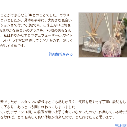
ことができるならOKとのことでした。ガラス
しまいましたが、見本を参考に、大好きな色合い
ションまで付けて(笑)でも、出来上がりは想像
も爽やかな色合いのグラスを、70歳の夫もなん
、私は鮮やかなアロマデュフューザー(ホワイト
とつひとつ丁寧に指導してくださるので、楽しく
期がおすすめです。
詳細情報をみる
不安でしたが、スタッフの皆様はとても感じが良く、笑顔を絶やさず丁寧に説明をし
えて下さり、あっという間に終わってしまいました。
していたデザイン（柄）の位置が違い上手く出ていなかったので（作業している時に
点を除けば、とても楽しく良い体験が出来たので、また行けたらと思います。
詳細情