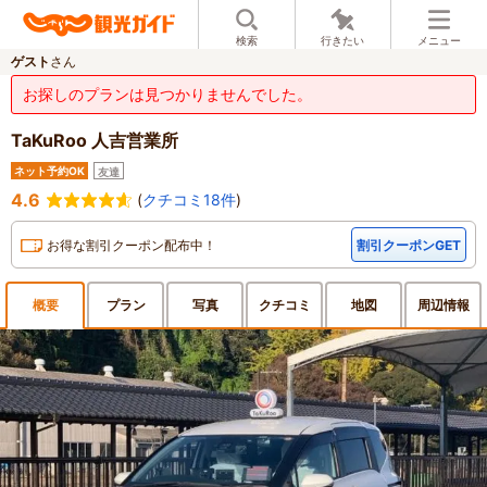
検索
行きたい
メニュー
ゲスト
さん
お探しのプランは見つかりませんでした。
TaKuRoo 人吉営業所
ネット予約OK
友達
4.6
(
クチコミ18件
)
お得な割引クーポン配布中！
割引クーポンGET
概要
プラン
写真
クチ
コミ
地図
周辺
情報