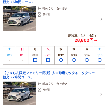
観光（5時間コース）
町めぐり・食べ歩き
5時間
普通車（1名～4名）
28,800円～
土
日
月
火
水
木
金
土
8/8
8/9
8/10
8/11
8/12
8/13
8/14
8/15
【じゃらん限定ファミリー応援】人吉球磨でタクる！タクシー
観光（7時間コース）
町めぐり・食べ歩き
7時間