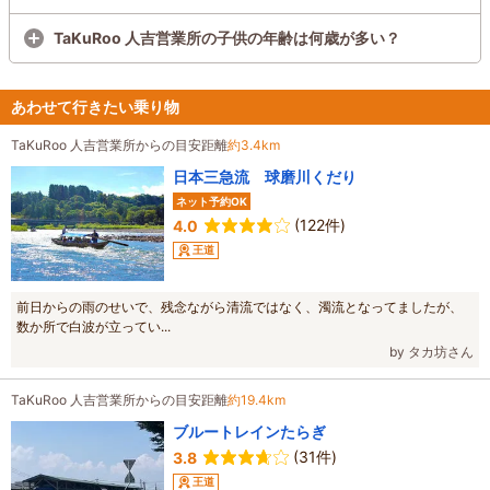
TaKuRoo 人吉営業所の子供の年齢は何歳が多い？
あわせて行きたい乗り物
TaKuRoo 人吉営業所からの目安距離
約3.4km
日本三急流 球磨川くだり
ネット予約OK
(122件)
4.0
王道
前日からの雨のせいで、残念ながら清流ではなく、濁流となってましたが、
数か所で白波が立ってい...
by タカ坊さん
TaKuRoo 人吉営業所からの目安距離
約19.4km
ブルートレインたらぎ
(31件)
3.8
王道