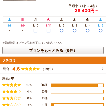
普通車（1名～4名）
38,400円～
土
日
月
火
水
木
金
土
8/8
8/9
8/10
8/11
8/12
8/13
8/14
8/15
※最新情報はプラン詳細画面にてご確認下さい。
プランをもっとみる（6件）
クチコミ
4.6
総合
（18件）
評価分布
満足
89％
(16件)
やや満足
0％
(0件)
普通
0％
(0件)
やや不満
6％
(1件)