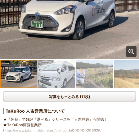
写真をもっとみる (11枚)
TaKuRoo 人吉営業所について
★「阿蘇」で好評『選べる』シリーズを「人吉球磨」も開始！
★TaKuRoo阿蘇営業所
https://www.jalan.net/kankou/spt_guide000000206926/
★広大な大自然阿蘇の【移動時間】を充実した【観光時間】へ