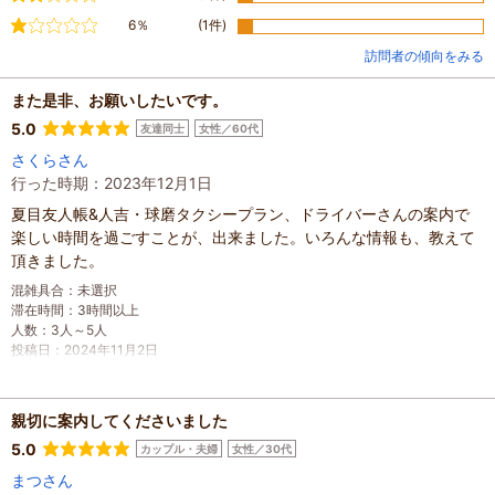
不満
6％
(1件)
訪問者の傾向をみる
また是非、お願いしたいです。
5.0
友達同士
女性／60代
さくらさん
行った時期：2023年12月1日
夏目友人帳&人吉・球磨タクシープラン、ドライバーさんの案内で
楽しい時間を過ごすことが、出来ました。いろんな情報も、教えて
頂きました。
混雑具合
：
未選択
滞在時間
：
3時間以上
人数
：
3人～5人
投稿日
：
2024年11月2日
親切に案内してくださいました
5.0
カップル・夫婦
女性／30代
まつさん