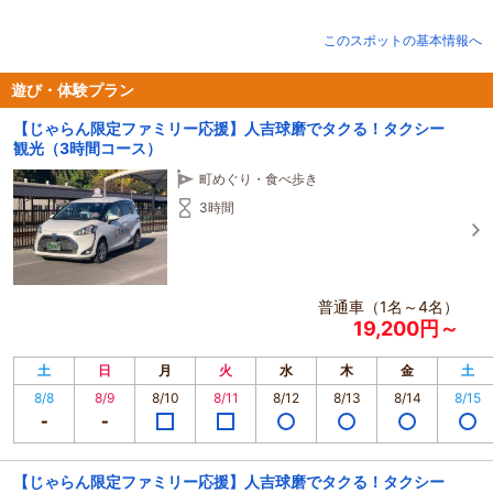
★観光のみ「3時間」、食事や温泉も楽しむ「5時間」、1日自由な「7時間」か
ら選べるコース
このスポットの基本情報へ
★少人数・ペアに最適な「普通タクシー」、ご家族・グループに快適な「ジャ
ンボタクシー」のラインアップ
遊び・体験プラン
【じゃらん限定ファミリー応援】人吉球磨でタクる！タクシー
観光（3時間コース）
町めぐり・食べ歩き
3時間
普通車（1名～4名）
19,200円～
土
日
月
火
水
木
金
土
8/8
8/9
8/10
8/11
8/12
8/13
8/14
8/15
【じゃらん限定ファミリー応援】人吉球磨でタクる！タクシー