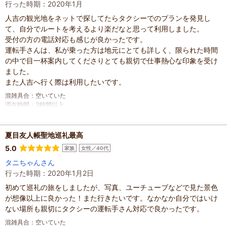
行った時期：2020年1月
人吉の観光地をネットで探してたらタクシーでのプランを発見し
て、自分でルートを考えるより楽だなと思って利用しました。
受付の方の電話対応も感じが良かったです。
運転手さんは、私が乗った方は地元にとても詳しく、限られた時間
の中で目一杯案内してくださりとても親切で仕事熱心な印象を受け
ました。
また人吉へ行く際は利用したいです。
混雑具合
：
空いていた
滞在時間
：
3時間以上
人数
：
未設定
投稿日
：
2020年1月18日
夏目友人帳聖地巡礼最高
5.0
家族
女性／40代
タニちゃんさん
行った時期：2020年1月2日
初めて巡礼の旅をしましたが、写真、ユーチューブなどで見た景色
が想像以上に良かった！また行きたいです。なかなか自分ではいけ
ない場所も親切にタクシーの運転手さん対応で良かったです。
混雑具合
：
空いていた