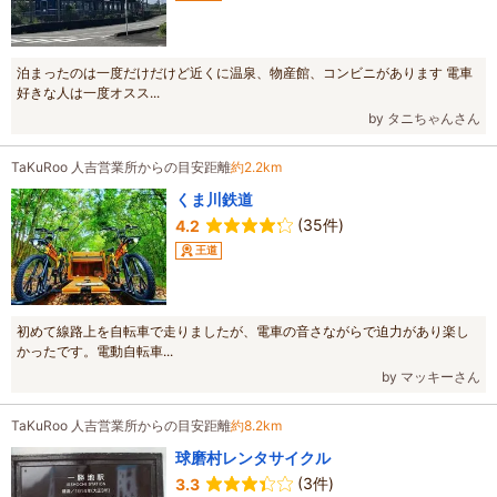
泊まったのは一度だけだけど近くに温泉、物産館、コンビニがあります 電車
好きな人は一度オスス...
by タニちゃんさん
TaKuRoo 人吉営業所からの目安距離
約2.2km
くま川鉄道
(35件)
4.2
王道
初めて線路上を自転車で走りましたが、電車の音さながらで迫力があり楽し
かったです。電動自転車...
by マッキーさん
TaKuRoo 人吉営業所からの目安距離
約8.2km
球磨村レンタサイクル
(3件)
3.3