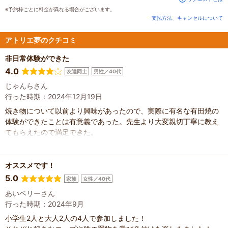
詳細をみる
※予約枠ごとに料金が異なる場合がございます。
1,500円
支払方法、キャンセルについて
15:45
16:00
～
17:00
予約へ進む
詳細をみる
アトリエ夢のクチコミ
非日常体験ができた
4.0
友達同士
男性／40代
じゃんらさん
行った時期：2024年12月19日
焼き物について以前より興味があったので、実際に有名な有田焼の
体験ができたことは有意義であった。先生より大変親切丁寧に教え
てもらえたので満足できた。
オススメです！
5.0
家族
女性／40代
あいベリーさん
行った時期：2024年9月
小学生2人と大人2人の4人で参加しました！