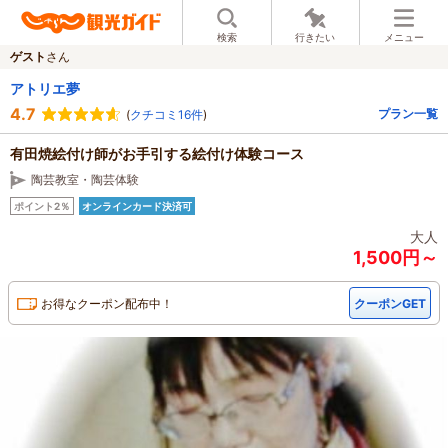
検索
行きたい
メニュー
ゲスト
さん
アトリエ夢
4.7
プラン一覧
(
クチコミ16件
)
有田焼絵付け師がお手引する絵付け体験コース
陶芸教室・陶芸体験
ポイント2％
オンラインカード決済可
大人
1,500円～
お得なクーポン配布中！
クーポンGET