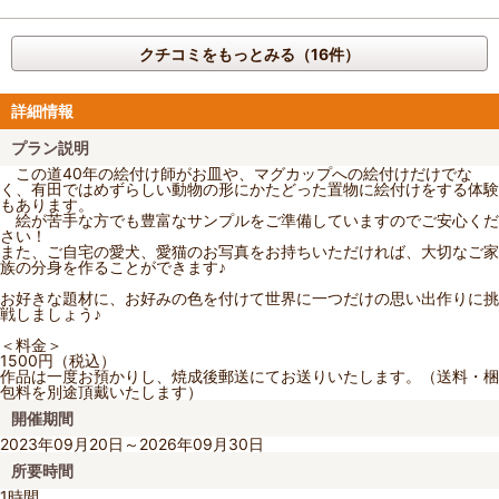
クチコミをもっとみる（16件）
詳細情報
プラン説明
この道40年の絵付け師がお皿や、マグカップへの絵付けだけでな
く、有田ではめずらしい動物の形にかたどった置物に絵付けをする体験
もあります。
絵が苦手な方でも豊富なサンプルをご準備していますのでご安心くだ
さい！
また、ご自宅の愛犬、愛猫のお写真をお持ちいただければ、大切なご家
族の分身を作ることができます♪
お好きな題材に、お好みの色を付けて世界に一つだけの思い出作りに挑
戦しましょう♪
＜料金＞
1500円（税込）
作品は一度お預かりし、焼成後郵送にてお送りいたします。（送料・梱
包料を別途頂戴いたします）
開催期間
2023年09月20日～2026年09月30日
所要時間
1時間