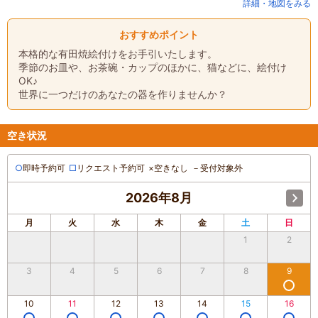
詳細・地図をみる
おすすめポイント
本格的な有田焼絵付けをお手引いたします。
季節のお皿や、お茶碗・カップのほかに、猫などに、絵付け
OK♪
世界に一つだけのあなたの器を作りませんか？
空き状況
○
即時予約可
□
リクエスト予約可
×
空きなし
－
受付対象外
2026年8月
月
火
水
木
金
土
日
1
2
3
4
5
6
7
8
9
10
11
12
13
14
15
16