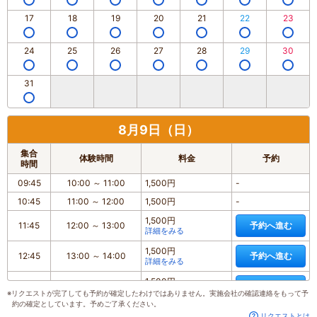
17
18
19
20
21
22
23
24
25
26
27
28
29
30
31
8月9日（日）
集合
体験時間
料金
予約
時間
09:45
10:00
～
11:00
1,500円
-
10:45
11:00
～
12:00
1,500円
-
1,500円
11:45
12:00
～
13:00
予約へ進む
詳細をみる
1,500円
12:45
13:00
～
14:00
予約へ進む
詳細をみる
1,500円
13:45
14:00
～
15:00
予約へ進む
詳細をみる
※リクエストが完了しても予約が確定したわけではありません。実施会社の確認連絡をもって予
約の確定としています。予めご了承ください。
1,500円
14:45
15:00
～
16:00
予約へ進む
リクエストとは