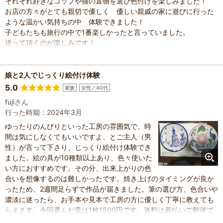
それぞれ好きなコップや猫の置物を選び色付けを楽しみました！
お店の方々がとても親切で優しく 優しい親戚の家に遊びに行った
ような温かい気持ちの中 体験できました！
子どもたちも旅行の中で1番楽しかったと言っていました。
送って頂くのが楽しみです！
娘と2人でじっくり絵付け体験
5.0
家族
女性／40代
fujiさん
行った時期：2024年3月
ゆったりのんびりといった工房の雰囲気で、時
間は気にしなくてもいいですよ、とご主人（男
性）が言って下さり、じっくり絵付け体験でき
ました。絵の具が10種類以上あり、色々使いた
い方におすすめです。その分、出来上がりの色
合いを想像するのは難しかったです。焼き上げのタイミングが良か
ったため、2週間足らずで作品が届きました。筆の選び方、色合いや
濃淡に迷ったら、お手本や見本で工房の方に優しく丁寧に教えても
らえます。今回選んだ皿は1枚1500円です。送料は着払いで郵便で
届きました。また、ここで絵付けしてみたいです。