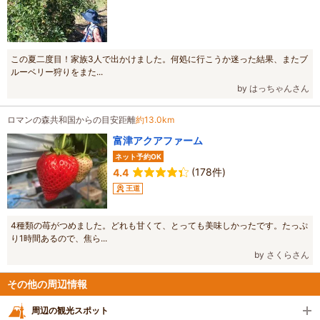
この夏二度目！家族3人で出かけました。何処に行こうか迷った結果、またブ
ルーベリー狩りをまた...
by はっちゃんさん
ロマンの森共和国からの目安距離
約13.0km
富津アクアファーム
ネット予約OK
(178件)
4.4
王道
4種類の苺がつめました。どれも甘くて、とっても美味しかったです。たっぷ
り1時間あるので、焦ら...
by さくらさん
その他の周辺情報
周辺の観光スポット