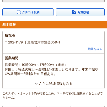
BBQとは別に脂の乗った秋刀魚の塩焼き、柔らかいイカ焼き、具材
たっぷりの猪汁、生の松茸を使った松茸ご飯、焼き芋ブリュレのア
イス乗せ、ポテトに唐揚げ、サラダは食べ放題！！全て手作りで美
クチコミ投稿
写真投稿
味しくて感動しました。スタッフの方は皆優しくて田舎の祖父母の
家に遊びにきたような温かいおもてなしです。
基本情報
キャンプファイヤーと花火をした後、白岩壁を眺める露天風呂、ホ
テル内の女湯の檜の露天風呂、娘と貸し切りで楽しめました。
所在地
翌日は10時からロマンの森のアトラクションを全制覇！SL電車では
親子3人で写真撮影して貰いました。スワンボートに乗ると餌を求
〒292-1179 千葉県君津市豊英659-1
めてとてつもない数の鯉が寄ってきて親子で大興奮。パターゴル
地図をみる
フ、迷路、おもしろ自転車、全て親子で楽しめました。アスレチッ
クだけは5歳娘には難しく断念。
営業期間
ビンゴ大会と縁日でお目当ての景品をgetした娘はご機嫌でした。ビ
営業時間：10時00分～17時00分（通年）
ンゴ景品の海苔佃煮も絶品でなにこれ美味しすぎる！？のお味でし
休園日：毎週火曜日～金曜日が休園日となります。年末年始や
た。お昼に食べたフードコートのピザも薪の窯で焼いてあり美味し
GW期間等一部対象外の日程あり。
かった。
帰りに白岩壁の露天風呂で汗を流して帰りました。
さらに詳細情報をみる
設備は古いですが、スタッフのおもてなしと食事は本当に最高で
す。小学校低学年くらいまでの子供連れにはお薦めだと思います。
このスポットはネット予約が可能なため、ユーザの皆様は編集をすることがで
また伺います。
きません。
混雑具合
：
空いていた