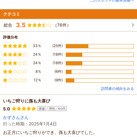
このスポットの基本情報へ
路」「釣り堀」「エアースライダー」「パターゴルフ」「グラウンドゴルフ
場」といった家族で楽しめるアトラクション施設が満載です。
1月～4月はいちご狩り。6月はホタル観賞。等々季節に応じて様々なイベント
クチコミ
を体験・体感していただけます。
3.5
またオートキャンプやキャンピングロッジ、コテージ等の宿泊施設もありま
総合
（76件）
す。
評価分布
満足
33％
(25件)
やや満足
24％
(18件)
普通
24％
(18件)
やや不満
8％
(6件)
不満
12％
(9件)
訪問者の傾向をみる
いちご狩りに孫も大喜び
5.0
家族
男性／60代
かずさんさん
行った時期：2025年1月4日
お正月にいちご狩りができ、孫も大喜びでした。