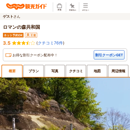
ゲスト
さん
ロマンの森共和国
ネット予約OK
王道
3.5
(
クチコミ76件
)
お得な割引クーポン配布中！
割引クーポンGET
概要
プラン
写真
クチ
コミ
地図
周辺
情報