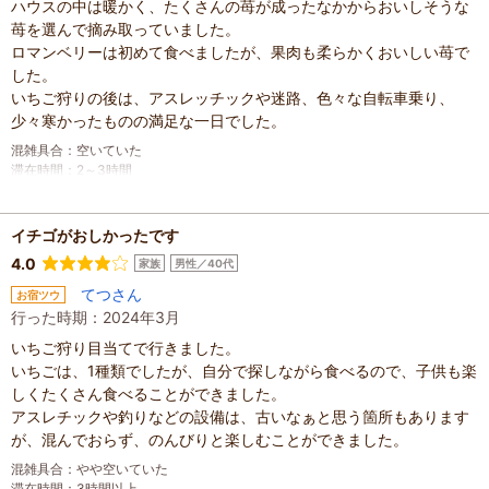
ハウスの中は暖かく、たくさんの苺が成ったなかからおいしそうな
苺を選んで摘み取っていました。
ロマンベリーは初めて食べましたが、果肉も柔らかくおいしい苺で
した。
いちご狩りの後は、アスレッチックや迷路、色々な自転車乗り、
少々寒かったものの満足な一日でした。
混雑具合
：
空いていた
滞在時間
：
2～3時間
家族の内訳
：
配偶者、
その他
子どもの年齢
：
7～12歳、
人数
：
3人～5人
イチゴがおしかったです
投稿日
：
2025年1月7日
4.0
家族
男性／40代
てつさん
お宿ツウ
行った時期：2024年3月
いちご狩り目当てで行きました。
いちごは、1種類でしたが、自分で探しながら食べるので、子供も楽
しくたくさん食べることができました。
アスレチックや釣りなどの設備は、古いなぁと思う箇所もあります
が、混んでおらず、のんびりと楽しむことができました。
混雑具合
：
やや空いていた
滞在時間
：
3時間以上