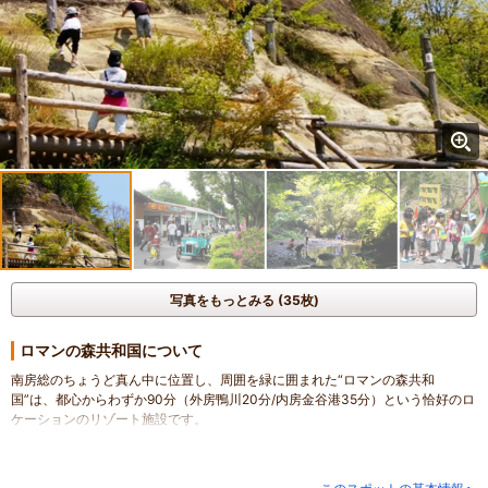
写真をもっとみる (35枚)
ロマンの森共和国について
南房総のちょうど真ん中に位置し、周囲を緑に囲まれた“ロマンの森共和
国”は、都心からわずか90分（外房鴨川20分/内房金谷港35分）という恰好のロ
ケーションのリゾート施設です。
豊かな自然に恵まれた40万㎡もの敷地には、山の斜面を活かした広大な「フィ
ールドアスレチック」や渓流釣りができる「ロマン渓谷」をはじめ、「大迷