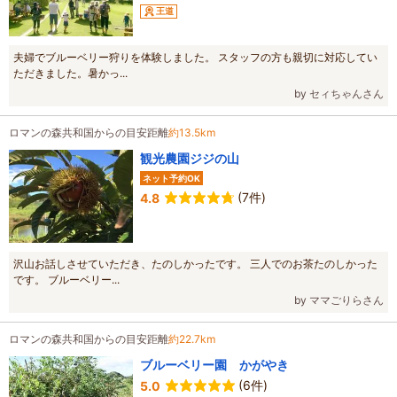
王道
夫婦でブルーベリー狩りを体験しました。 スタッフの方も親切に対応してい
ただきました。暑かっ...
by セィちゃんさん
ロマンの森共和国からの目安距離
約13.5km
観光農園ジジの山
ネット予約OK
(7件)
4.8
沢山お話しさせていただき、たのしかったです。 三人でのお茶たのしかった
です。 ブルーベリー...
by ママごりらさん
ロマンの森共和国からの目安距離
約22.7km
ブルーベリー園 かがやき
(6件)
5.0