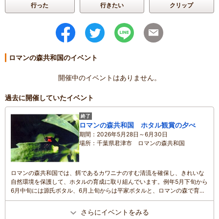
滞在時間
：
3時間以上
行った
行きたい
クリップ
家族の内訳
：
お子様、
配偶者、
子どもの年齢
：
4～6歳、
人数
：
3人～5人
投稿日
：
2023年10月7日
ロマンの森共和国のイベント
開催中のイベントはありません。
過去に開催していたイベント
終了
ロマンの森共和国 ホタル観賞の夕べ
期間
2026年5月28日～6月30日
場所
千葉県君津市 ロマンの森共和国
ロマンの森共和国では、餌であるカワニナのすむ清流を確保し、きれいな
自然環境を保護して、ホタルの育成に取り組んでいます。例年5月下旬から
6月中旬には源氏ボタル、6月上旬からは平家ボタルと、ロマンの森で育っ
たたくさんのホタルが飛翔する姿を観賞することができます。日中（10時
～17時）は毎週火水曜が休園日となっていますが、ホタル観賞（18時以
さらにイベントをみる
降）は毎夜開催されます。土日は、各種アトラクション（アスレチック、