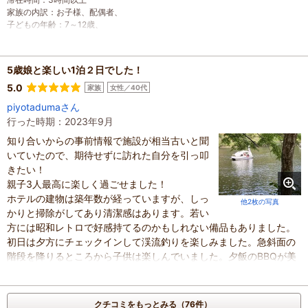
家族の内訳
：
お子様、
配偶者、
子どもの年齢
：
7～12歳、
人数
：
3人～5人
投稿日
：
2024年4月22日
5歳娘と楽しい1泊２日でした！
5.0
家族
女性／40代
piyotadumaさん
行った時期：2023年9月
知り合いからの事前情報で施設が相当古いと聞
いていたので、期待せずに訪れた自分を引っ叩
きたい！
親子3人最高に楽しく過ごせました！
ホテルの建物は築年数が経っていますが、しっ
他2枚の写真
かりと掃除がしてあり清潔感はあります。若い
方には昭和レトロで好感持てるのかもしれない備品もありました。
初日は夕方にチェックインして渓流釣りを楽しみました。急斜面の
階段を降りるところから子供は楽しんでいました。夕飯のBBQが美
味しくてビックリしました。普段よりグレードアップの日だったよ
うですが、牛ハラミは丁寧に処理され柔らかくてジューシー。猪肉
は臭みなく脂が甘い。
クチコミをもっとみる（76件）