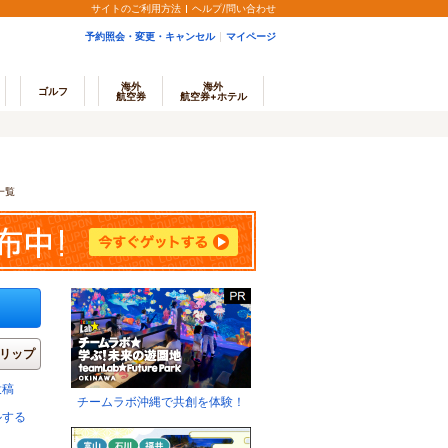
サイトのご利用方法
ヘルプ/問い合わせ
予約照会・変更・キャンセル
マイページ
海外
海外
ゴルフ
航空券
航空券+ホテル
一覧
リップ
投稿
チームラボ沖縄で共創を体験！
ルする