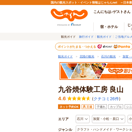
国内の観光スポット・イベント情報はじゃらんnet ～日本
こんにちは♪ゲストさん
じ
宿・ホテル
観光ガイド
旅行ガイド
観光ガイド
ご当地グル
ポイントがたまる・つかえる
観光ガイド
＞
北陸の観光
＞
石川の観光
＞
加賀・
九谷焼体験工房 良山
4.6
(
クチコミ26件
)
ネット予約OK
王道
子連れ
カップル
シニ
エリア
石川
加賀・小松・辰口
小
ジャンル
クラフト・ハンドメイド・ワークショ