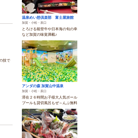
温泉めい想倶楽部 富士屋旅館
加賀・小松・辰口
とろける能登牛や日本海の旬の幸
など加賀の味覚満載♪
の技で
アンダの森 加賀山中温泉
加賀・小松・辰口
滞在２６時間お子様大人気ボール
プールも貸切風呂もぜ～んぶ無料