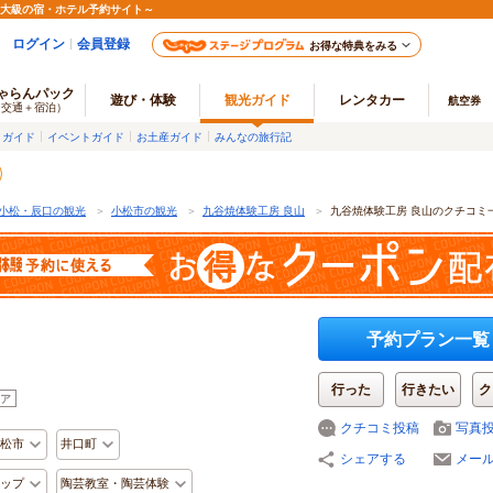
最大級の宿・ホテル予約サイト～
ログイン
会員登録
お得な特典をみる
ゃらんパック
遊び・体験
観光ガイド
レンタカー
航空券
（交通＋宿泊）
メガイド
イベントガイド
お土産ガイド
みんなの旅行記
小松・辰口の観光
＞
小松市の観光
＞
九谷焼体験工房 良山
＞
九谷焼体験工房 良山のクチコミ
予約プラン一覧
行った
行きたい
ク
ア
クチコミ投稿
写真
松市
井口町
シェアする
メー
ップ
陶芸教室・陶芸体験