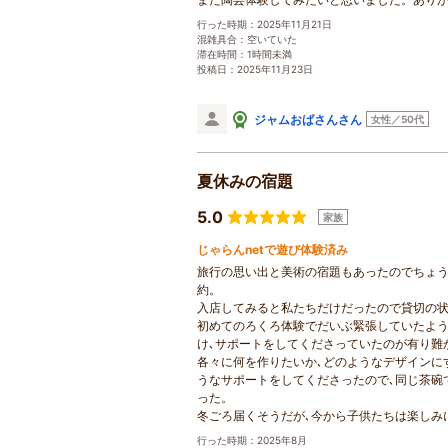
行った時期：2025年11月21日
混雑具合：空いていた
滞在時間：1時間未満
投稿日：2025年11月23日
ジャムおばさんさん
女性／50代
夏休みの宿題
5.0
家族
じゃらんnetで遊び体験済み
旅行の思い出と美術の宿題もあったのでちょう
約。
入店してみると私たちだけだったので貸切の
初めてのろくろ体験でだいぶ緊張していたよう
け､サポートをしてくださっていたのが有り難
各々に何を作りたいか､どのようなデザインに
うなサポートをしてくださったので､同じ茶碗
った。
冬ごろ届くそうだが､今から子供たちは楽しみ
行った時期：2025年8月