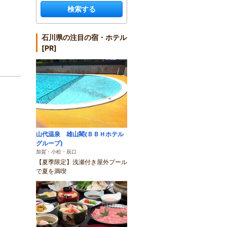
検索する
石川県の注目の宿・ホテル
[PR]
山代温泉 雄山閣(ＢＢＨホテル
グループ)
加賀・小松・辰口
【夏季限定】浅瀬付き屋外プール
で夏を満喫