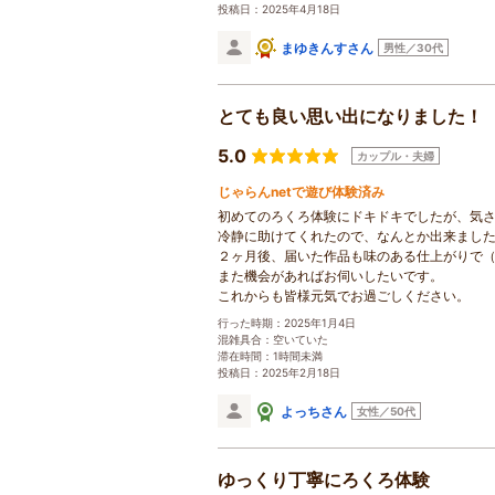
投稿日：2025年4月18日
まゆきんすさん
男性／30代
とても良い思い出になりました！
5.0
カップル・夫婦
じゃらんnetで遊び体験済み
初めてのろくろ体験にドキドキでしたが、気
冷静に助けてくれたので、なんとか出来ました
２ヶ月後、届いた作品も味のある仕上がりで
また機会があればお伺いしたいです。
これからも皆様元気でお過ごしください。
行った時期：2025年1月4日
混雑具合：空いていた
滞在時間：1時間未満
投稿日：2025年2月18日
よっちさん
女性／50代
ゆっくり丁寧にろくろ体験