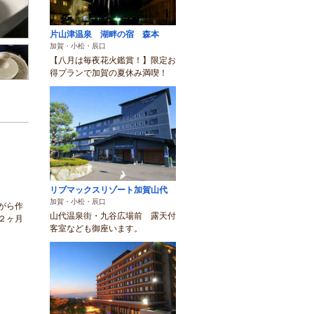
片山津温泉 湖畔の宿 森本
加賀・小松・辰口
【八月は毎夜花火鑑賞！】限定お
得プランで加賀の夏休み満喫！
リブマックスリゾート加賀山代
加賀・小松・辰口
がら作
山代温泉街・九谷広場前 露天付
２ヶ月
客室なども御座います。