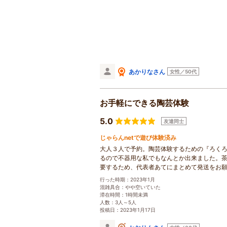
あかりなさん
女性／50代
お手軽にできる陶芸体験
5.0
友達同士
じゃらんnetで遊び体験済み
大人３人で予約。陶芸体験するための『ろく
るので不器用な私でもなんとか出来ました。
要するため、代表者あてにまとめて発送をお
行った時期：2023年1月
混雑具合：やや空いていた
滞在時間：1時間未満
人数：3人～5人
投稿日：2023年1月17日