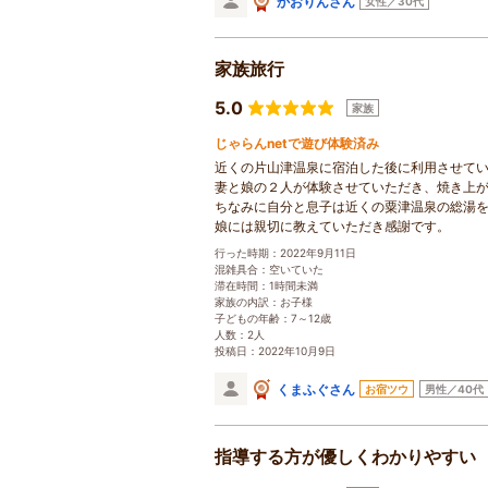
かおりんさん
女性／30代
家族旅行
5.0
家族
じゃらんnetで遊び体験済み
近くの片山津温泉に宿泊した後に利用させて
妻と娘の２人が体験させていただき、焼き上
ちなみに自分と息子は近くの粟津温泉の総湯
娘には親切に教えていただき感謝です。
行った時期：2022年9月11日
混雑具合：空いていた
滞在時間：1時間未満
家族の内訳：お子様
子どもの年齢：7～12歳
人数：2人
投稿日：2022年10月9日
くまふぐさん
お宿ツウ
男性／40代
指導する方が優しくわかりやすい