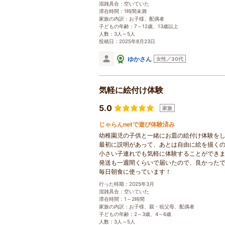
混雑具合：空いていた
滞在時間：1時間未満
家族の内訳：お子様、配偶者
子どもの年齢：7～12歳、13歳以上
人数：3人～5人
投稿日：2025年8月23日
ゆかさん
女性／30代
気軽に絵付け体験
5.0
家族
じゃらんnetで遊び体験済み
幼稚園児の子供と一緒にお皿の絵付け体験を
最初に説明があって、あとは自由に絵を描く
小さい子連れでも気軽に体験することができ
発送も一週間くらいで届いたので、良かった
毎日朝食に使っています！
行った時期：2025年3月
混雑具合：空いていた
滞在時間：1～2時間
家族の内訳：お子様、親・祖父母、配偶者
子どもの年齢：2～3歳、4～6歳
人数：3人～5人