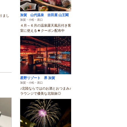
加賀 山代温泉 吉田屋 山王閣
りまし
加賀・小松・辰口
４月～６月の温泉露天風呂付き客
室に使える★クーポン配布中
星野リゾート 界 加賀
加賀・小松・辰口
♪北陸ならではのお酒とおつまみ♪
ラウンジで優美な北陸旅◎