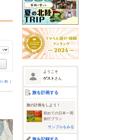
ようこそ
ゲスト
さん
古い順
）
旅を計画する
旅の計画をしよう！
初めての日本一周
旅行プラン
サンプルをみる
旅を記録する