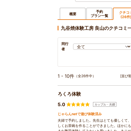
予約
クチコ
概要
プラン一覧
(26件
九谷焼体験工房 良山のクチコミ
同行
者
1 - 10件
（全26件中）
[並び順
ろくろ体験
5.0
カップル・夫婦
じゃらんnetで遊び体験済み
夫婦で予約しました。先生はとても優しくて
しくお茶碗を作ることができました。ほかに
また陶芸体験してみたいと思いました。あり