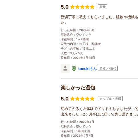
5.0
家族
親切丁寧に教えてもらいました。建物や機械
た。
行った時期：2024年8月
混雑具合：空いていた
滞在時間：1～2時間
家族の内訳：お子様、配偶者
子どもの年齢：13歳以上
人数：3人～5人
投稿日：2024年8月25日
tanukiさん
男性／40代
楽しかった温包
5.0
カップル・夫婦
初めてのろくろ体験でドキドキしましたが、
出来ました！2ヶ月半ほど経って先日届きました
行った時期：2022年1月
混雑具合：空いていた
滞在時間：1時間未満
投稿日：2023年4月7日