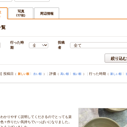
写真
ミ
周辺情報
(17枚)
)
一覧
行った時
投稿
期
者
絞り込む
]
投稿日
評価
行った時期
（
新しい順
古い順
）
（
高い順
低い順
）
（
新しい順
、わかりやすく説明してくださるのでとっても楽
も色々作りたい気持ちでいっぱいになりました。
がとうございました。