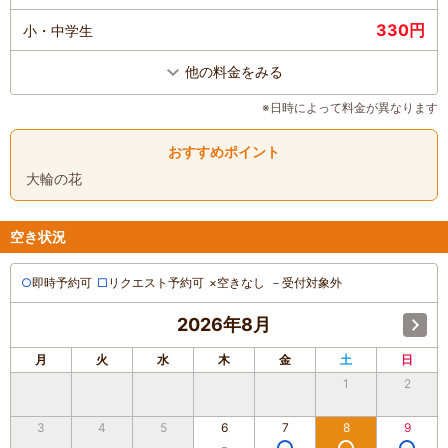
330円
小・中学生
他の料金をみる
※日時によって料金が異なります
おすすめポイント
大輪の花
空き状況
○
即時予約可
□
リクエスト予約可
×
空きなし
－
受付対象外
2026年8月
月
火
水
木
金
土
日
1
2
3
4
5
6
7
8
9