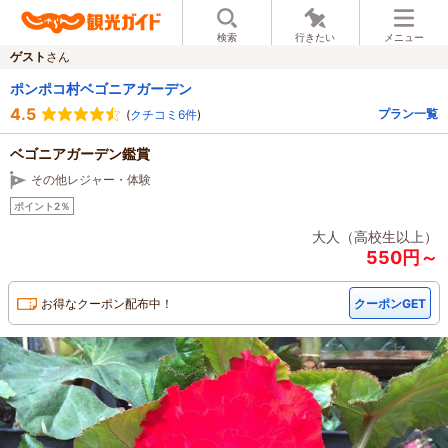
検索
行きたい
メニュー
ゲスト
さん
ポンポコ村ベゴニアガーデン
4.5
プラン一覧
(
クチコミ6件
)
ベゴニアガーデン鑑賞
その他レジャー・体験
ポイント2％
大人（高校生以上）
550円～
お得なクーポン配布中！
クーポンGET