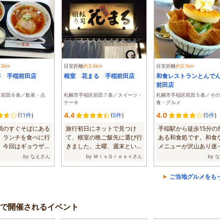
.3km
目安距離
約3.6km
目安距離
約3.1km
将 手稲前田店
根室 花まる 手稲前田店
和食レストランとんで
前田店
区前田６条／飲茶・点
札幌市手稲区前田７条／スイーツ・
札幌市手稲区前田５条／その
ケーキ
食・グルメ
4.4
4.0
(
11件
)
(
5件
)
(
5件
)
局のすぐそばにある
旅行初日にネットで見つけ
手稲駅から徒歩15分の
。ランチを食べに行
て、根室の晩ご飯先に選び行
ある和食処です。和食
。今回はギョウザの
きました。土曜、週末という
メニューが沢山あり迷
...
ことでけっこう...
は、期間限定ラ...
by なえさん
by ＭｉｓＧｒｅｅｎさん
by 
ご当地グルメをも
で開催されるイベント