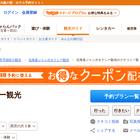
最大級の宿・ホテル予約サイト～
ログイン
会員登録
お得な特典をみる
ゃらんパック
遊び・体験
観光ガイド
レンタカー
航空券
（交通＋宿泊）
メガイド
イベントガイド
お土産ガイド
みんなの旅行記
市手稲区の観光
＞
北海道ジャンボタクシー観光
＞
北海道ジャンボタクシー観光のクチコミ一覧
ー観光
予約プラン一覧
行った
行きたい
ク
クチコミ投稿
写真
西宮の沢３条
シェアする
メー
・体験