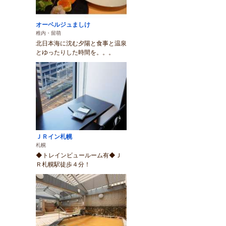
オーベルジュましけ
稚内・留萌
北日本海に沈む夕陽と食事と温泉
とゆったりした時間を。。。
ＪＲイン札幌
札幌
◆トレインビュールーム有◆Ｊ
Ｒ札幌駅徒歩４分！