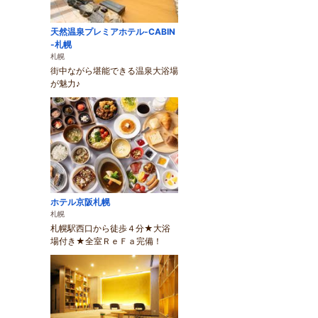
天然温泉プレミアホテル-CABIN
-札幌
札幌
街中ながら堪能できる温泉大浴場
が魅力♪
ホテル京阪札幌
札幌
札幌駅西口から徒歩４分★大浴
場付き★全室ＲｅＦａ完備！