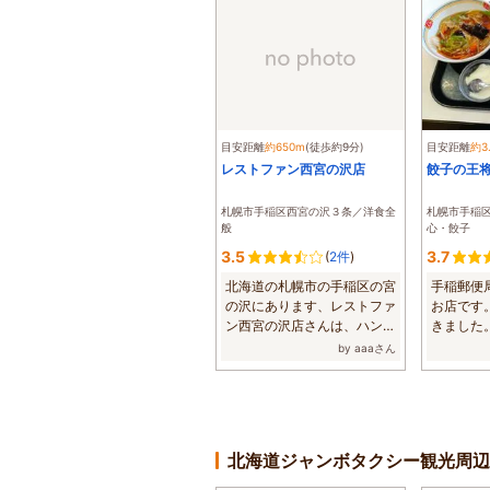
目安距離
約650m
(徒歩約9分)
目安距離
約3
レストファン西宮の沢店
餃子の王
札幌市手稲区西宮の沢３条／洋食全
札幌市手稲
般
心・餃子
3.5
3.7
(
2件
)
北海道の札幌市の手稲区の宮
手稲郵便
の沢にあります、レストファ
お店です
ン西宮の沢店さんは、ハンバ
きました
ーグが、おい...
気分でなかっ
by aaaさん
北海道ジャンボタクシー観光周辺