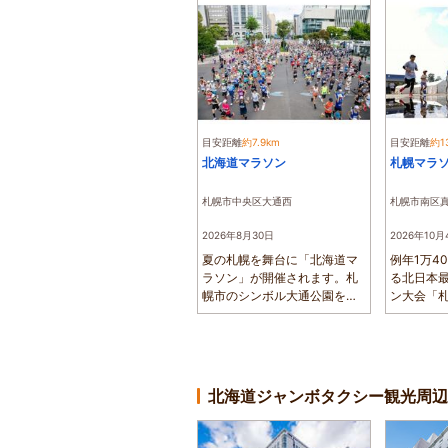
目安距離
約7.9km
目安距離
約1
北海道マラソン
札幌マラ
札幌市中央区大通西
札幌市南区
2026年8月30日
2026年10月
夏の札幌を舞台に「北海道マ
例年1万4
ラソン」が開催されます。札
る北日本
幌市のシンボル大通公園をス
ン大会「
タートし、す...
真駒内セキス
北海道ジャンボタクシー観光周辺