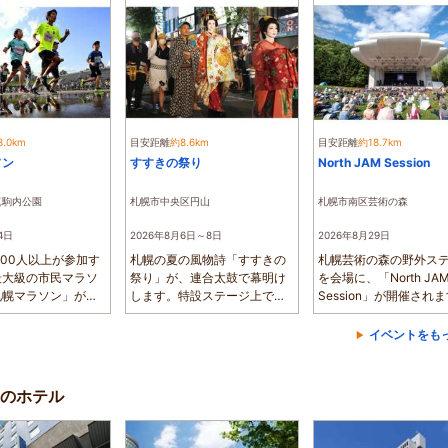
3.0km
目安距離
約8.6km
目安距離
約18.7km
ソン
すすきの祭り
North JAM Session
真駒内公園
札幌市中央区円山
札幌市南区芸術の森
4日
2026年8月6日～8日
2026年8月29日
000人以上が参加す
札幌の夏の風物詩「すすきの
札幌芸術の森の野外ス
最大級の市民マラソ
祭り」が、連合太鼓で幕明け
を会場に、「North JA
札幌マラソン」が、
します。特設ステージ上では
Session」が開催され
...
演目が繰り広...
放的な自然の中...
イベントをも
のホテル