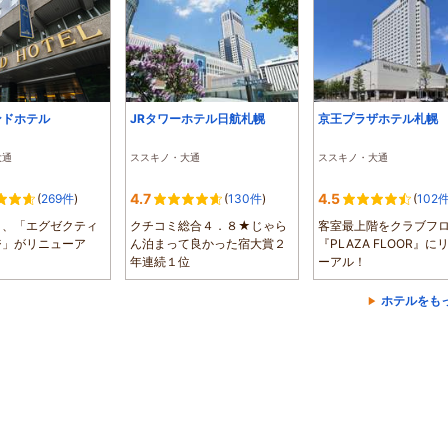
ンドホテル
JRタワーホテル日航札幌
京王プラザホテル札幌
大通
ススキノ・大通
ススキノ・大通
4.7
4.5
(
269件
)
(
130件
)
(
102
7月、「エグゼクティ
クチコミ総合４．８★じゃら
客室最上階をクラブフ
ジ」がリニューア
ん泊まって良かった宿大賞２
『PLAZA FLOOR』に
年連続１位
ーアル！
ホテルをも