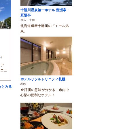
十勝川温泉第一ホテル 豊洲亭・
豆陽亭
帯広・十勝
北海道遺産十勝川の「モール温
泉」
件
)
ロア
リニュ
ホテルリソルトリニティ札幌
札幌
っとみる
☆評価の意味が分かる！市内中
心部の便利なホテル！