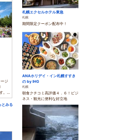
札幌エクセルホテル東急
札幌
期間限定クーポン配布中！
ANAホリデイ・イン札幌すすき
テージ
の by IHG
M
札幌
ます。開
朝食クチコミ高評価４．６！ビジ
ネス・観光に便利な好立地
っとみる