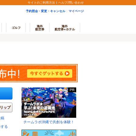
サイトのご利用方法
ヘルプ/問い合わせ
予約照会・変更・キャンセル
マイページ
海外
海外
ゴルフ
航空券
航空券+ホテル
リップ
投稿
チームラボ沖縄で共創を体験！
ルする