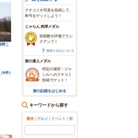
クチコミや写真を投稿して、
称号をゲットしよう！
じゃらん 肉球メダル
投稿数や評価でラン
クアップ！
時間こ
肉球メダルについて
旅の達人メダル
特定の場所・ジャ
（6件）
ンルへのクチコミ
投稿でゲット！
旅の記録をはじめる
キーワードから探す
観光
グルメ
イベント
宿