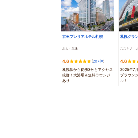
京王プレリアホテル札幌
札幌グラ
北大・丘珠
ススキノ・
4.6
4.6
(
207件
)
札幌駅から徒歩3分とアクセス
2025年
抜群！大浴場＆無料ラウンジ
ブラウン
あり
ル！