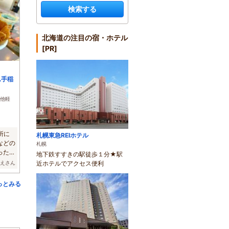
検索する
北海道の注目の宿・ホテル
[PR]
ん手稲
他軽
所に
札幌東急REIホテル
などの
札幌
った時
地下鉄すすきの駅徒歩１分★駅
なえさん
近ホテルでアクセス便利
っとみる