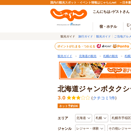
国内の観光スポット・イベント情報はじゃらんnet ～日本
こんにちは♪ゲストさん
じ
宿・ホテル
観光ガイド
旅行ガイド
観光ガイド
ご当地グル
ポイントがたまる・つかえる
観光ガイド
＞
北海道の観光
＞
札幌の観光
＞
札幌
北海道ジャンボタクシ
3.0
(
クチコミ1件
)
ネット予約OK
エリア
北海道
札幌
札幌市手稲区
ジャンル
レジャー・体験
その他レジャー