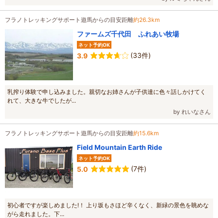
フラノトレッキングサポート遊馬からの目安距離
約26.3km
ファームズ千代田 ふれあい牧場
ネット予約OK
(33件)
3.9
乳搾り体験で申し込みました。親切なお姉さんが子供達に色々話しかけてく
れて、大きな牛でしたが...
by れいなさん
フラノトレッキングサポート遊馬からの目安距離
約15.6km
Field Mountain Earth Ride
ネット予約OK
(7件)
5.0
初心者ですが楽しめました!！ 上り坂もさほど辛くなく、新緑の景色を眺めな
がら走れました。下...