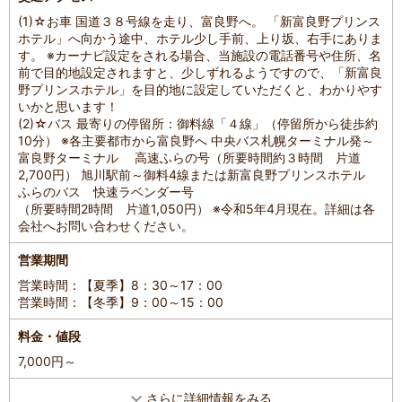
(1)☆お車 国道３８号線を走り、富良野へ。 「新富良野プリンス
ホテル」へ向かう途中、ホテル少し手前、上り坂、右手にありま
す。 ※カーナビ設定をされる場合、当施設の電話番号や住所、名
前で目的地設定されますと、少しずれるようですので、「新富良
野プリンスホテル」を目的地に設定していただくと、わかりやす
いかと思います！
(2)☆バス 最寄りの停留所：御料線「４線」（停留所から徒歩約
10分） ※各主要都市から富良野へ 中央バス札幌ターミナル発～
富良野ターミナル 高速ふらの号（所要時間約３時間 片道
2,700円） 旭川駅前～御料4線または新富良野プリンスホテル
ふらのバス 快速ラベンダー号
（所要時間2時間 片道1,050円） ※令和5年4月現在。詳細は各
会社へお問い合わせください。
営業期間
営業時間：【夏季】8：30～17：00
営業時間：【冬季】9：00～15：00
料金・値段
7,000円～
さらに詳細情報をみる