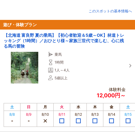
んか？
------＜動物取扱業者標識の項目＞------
このスポットの基本情報へ
①氏名：川副勇治
②事業所の名称：トレッキングサポート遊馬
③事業所の所在地：富良野市中御料4線
遊び・体験プラン
④動物取扱業の種別：展示
【北海道 富良野 夏の乗馬】【初心者歓迎＆5歳～OK】林道トレ
⑤登録番号：北海道第060750093号
ッキング（1時間）／おひとり様～家族三世代で楽しむ、心に残
⑥登録年月日：平成19年5月31日
る馬の冒険
⑦有効期間の末日：令和9年5月30日
⑧動物取扱責任者氏名：川副勇治
乗馬
-------------------------------------------
1時間
1人～4人
5歳以上
体験料金
12,000円～
土
日
月
火
水
木
金
土
8/8
8/9
8/10
8/11
8/12
8/13
8/14
8/15