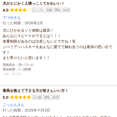
犬がとにかく人懐っこくてかわいい！
滞在時間
：
1～2時間
人数
：
未設定
4.0
カップル・夫婦
男性／40代
投稿日
：
2026年6月29日
てつやさん
行った時期：2026年3月
犬にひかれるソリ体験は最高！
あんなにスピードがでるとは！！！
体重制限があるのは注意しないとですね！笑
シベリアンハスキーをあんなに愛でて触れ合うのは最高の思い出で
す！
また寄りたいと思います！！
混雑具合
：
空いていた
滞在時間
：
1～2時間
人数
：
未設定
投稿日
：
2026年3月10日
乗馬を教えて下さる方が皆さんいい方！
5.0
その他
男性／60代
ごっとんさん
行った時期：2025年11月2日