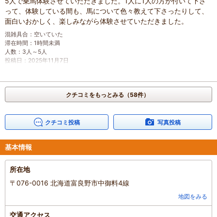
5人で乗馬体験させていただきました。1人に1人の方が付いて下さ
って、体験している間も、馬について色々教えて下さったりして、
面白いおかしく、楽しみながら体験させていただきました。
混雑具合
：
空いていた
滞在時間
：
1時間未満
人数
：
3人～5人
投稿日
：
2025年11月7日
クチコミをもっとみる（58件）
クチコミ投稿
写真投稿
基本情報
所在地
〒076-0016 北海道富良野市中御料4線
地図をみる
交通アクセス