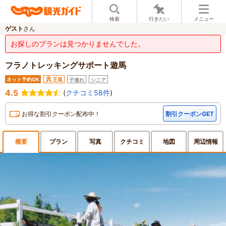
検索
行きたい
メニュー
ゲスト
さん
お探しのプランは見つかりませんでした。
フラノトレッキングサポート遊馬
ネット予約OK
王道
子連れ
シニア
4.5
(
クチコミ58件
)
お得な割引クーポン配布中！
割引クーポンGET
概要
プラン
写真
クチ
コミ
地図
周辺
情報