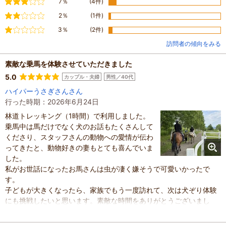
普通
7％
(4件)
やや不満
2％
(1件)
不満
3％
(2件)
訪問者の傾向をみる
素敵な乗馬を体験させていただきました
5.0
カップル・夫婦
男性／40代
ハイパーうさぎさんさん
行った時期：2026年6月24日
林道トレッキング（1時間）で利用しました。
乗馬中は馬だけでなく犬のお話もたくさんして
くださり、スタッフさんの動物への愛情が伝わ
ってきたと、動物好きの妻もとても喜んでいま
した。
私がお世話になったお馬さんは虫が凄く嫌そうで可愛いかったで
す。
子どもが大きくなったら、家族でもう一度訪れて、次は犬ぞり体験
にも挑戦したいと思います。素敵な時間をありがとうございまし
た。
混雑具合
：
やや空いていた