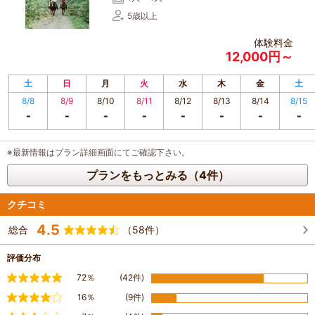
5歳以上
体験料金
12,000円～
土
日
月
火
水
木
金
土
8/8
8/9
8/10
8/11
8/12
8/13
8/14
8/15
※最新情報はプラン詳細画面にてご確認下さい。
プランをもっとみる（4件）
クチコミ
4.5
総合
（58件）
評価分布
満足
72％
(42件)
やや満足
16％
(9件)