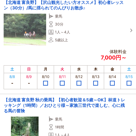
【北海道 富良野】【沢山観光したい方オススメ】初心者レッス
ン（30分）/馬に揺られてのんびりお散歩♪
乗馬
30分
1人～4人
5歳以上
体験料金
7,000円～
土
日
月
火
水
木
金
土
8/8
8/9
8/10
8/11
8/12
8/13
8/14
8/15
【北海道 富良野 秋の乗馬】【初心者歓迎＆5歳～OK】林道トレ
ッキング（1時間）／おひとり様～家族三世代で楽しむ、心に残
る馬の冒険
乗馬
1時間
1人～4人