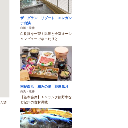
ザ グラン リゾート エレガン
テ白浜
白浜・龍神
白良浜を一望！温泉と全室オーシ
ャンビューでゆったりと
南紀白浜 和みの湯 花鳥風月
白浜・龍神
【基本会席】Ａ５ランク熊野牛な
くださ
ど紀州の食材満載