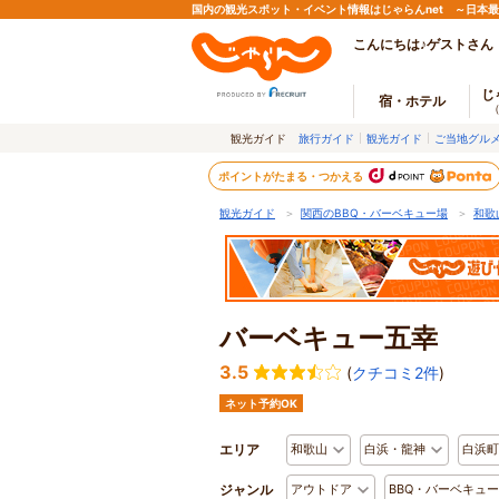
国内の観光スポット・イベント情報はじゃらんnet ～日本
こんにちは♪ゲストさん
じ
宿・ホテル
観光ガイド
旅行ガイド
観光ガイド
ご当地グル
ポイントがたまる・つかえる
観光ガイド
＞
関西のBBQ・バーベキュー場
＞
和歌
バーベキュー五幸
3.5
(
クチコミ2件
)
ネット予約OK
エリア
和歌山
白浜・龍神
白浜町
ジャンル
アウトドア
BBQ・バーベキュ