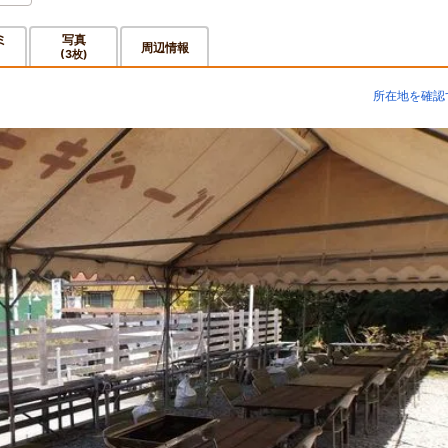
ミ
写真
周辺情報
(3枚)
所在地を確認