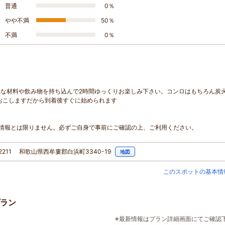
普通
0％
やや不満
50％
不満
0％
な材料や飲み物を持ち込んで2時間ゆっくりお楽しみ下さい。コンロはもちろん炭
おこしますだから到着後すぐに始められます
情報とは限りません。必ずご自身で事前にご確認の上、ご利用ください。
-2211 和歌山県西牟婁郡白浜町3340-19
地図
このスポットの基本情
ラン
※最新情報はプラン詳細画面にてご確認