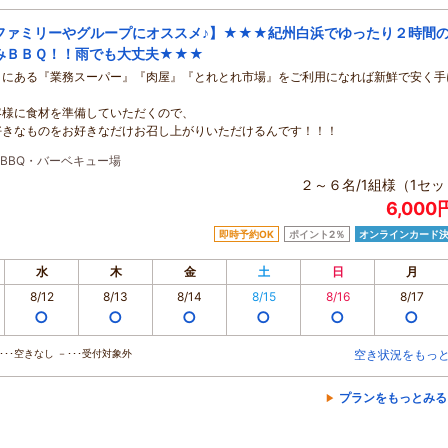
ファミリーやグループにオススメ♪】★★★紀州白浜でゆったり２時間
みＢＢＱ！！雨でも大丈夫★★★
くにある『業務スーパー』『肉屋』『とれとれ市場』をご利用になれば新鮮で安く手
客様に食材を準備していただくので、
好きなものをお好きなだけお召し上がりいただけるんです！！！
BBQ・バーベキュー場
２～６名/1組様（1セ
6,00
即時予約OK
ポイント2％
オンラインカード
水
木
金
土
日
月
8/12
8/13
8/14
8/15
8/16
8/17
○
○
○
○
○
○
･･空きなし －･･･受付対象外
空き状況をもっ
プランをもっとみる