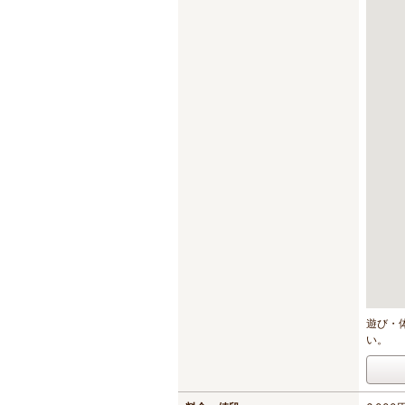
遊び・
い。