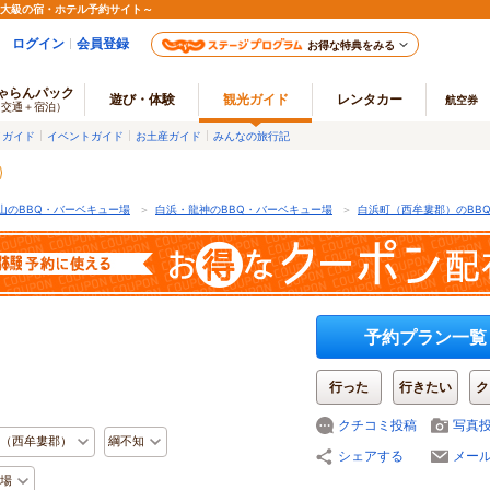
最大級の宿・ホテル予約サイト～
ログイン
会員登録
お得な特典をみる
ゃらんパック
遊び・体験
観光ガイド
レンタカー
航空券
（交通＋宿泊）
メガイド
イベントガイド
お土産ガイド
みんなの旅行記
山のBBQ・バーベキュー場
＞
白浜・龍神のBBQ・バーベキュー場
＞
白浜町（西牟婁郡）のBB
予約プラン一覧
行った
行きたい
ク
クチコミ投稿
写真
（西牟婁郡）
綱不知
シェアする
メー
ー場