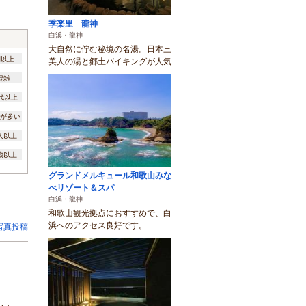
季楽里 龍神
白浜・龍神
大自然に佇む秘境の名湯。日本三
間以上
美人の湯と郷土バイキングが人気
混雑
0代以上
が多い
0人以上
3歳以上
グランドメルキュール和歌山みな
べリゾート＆スパ
白浜・龍神
和歌山観光拠点におすすめで、白
浜へのアクセス良好です。
写真投稿