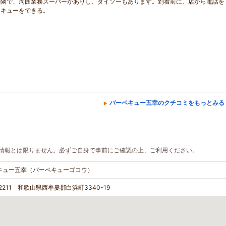
の隣で、周囲業務スーパーがありし、ダイソーもあります。到着前に、店から電話を
ベキューをできる。
バーベキュー五幸のクチコミをもっとみる
情報とは限りません。必ずご自身で事前にご確認の上、ご利用ください。
キュー五幸（バーベキューゴコウ）
-2211 和歌山県西牟婁郡白浜町3340-19