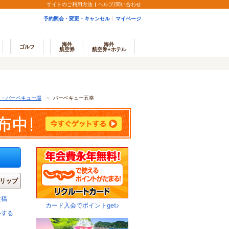
サイトのご利用方法
ヘルプ/問い合わせ
予約照会・変更・キャンセル
マイページ
海外
海外
ゴルフ
航空券
航空券+ホテル
Q・バーベキュー場
＞
バーベキュー五幸
リップ
投稿
カード入会でポイントget♪
ルする