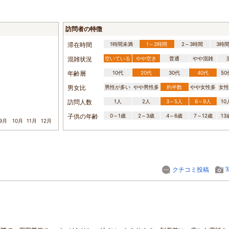
訪問者の特徴
滞在時間
1時間未満
1～2時間
2～3時間
3時
混雑状況
空いている
やや空き
普通
やや混雑
年齢層
10代
20代
30代
40代
5
男女比
男性が多い
やや男性多
約半数
やや女性多
女性
訪問人数
1人
2人
3～5人
6～9人
1
子供の年齢
0～1歳
2～3歳
4～6歳
7～12歳
1
9月
10月
11月
12月
クチコミ投稿