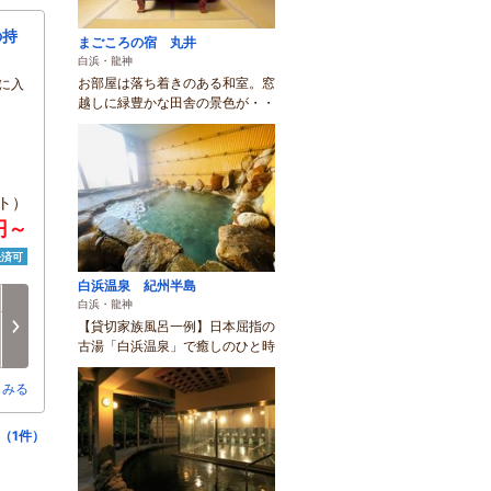
の持
まごころの宿 丸井
白浜・龍神
お部屋は落ち着きのある和室。窓
に入
越しに緑豊かな田舎の景色が・・
ット）
0円～
決済可
白浜温泉 紀州半島
火
水
木
金
土
日
白浜・龍神
8/18
8/19
8/20
8/21
8/22
8/23
次へ
【貸切家族風呂一例】日本屈指の
○
○
○
○
○
○
古湯「白浜温泉」で癒しのひと時
とみる
（1件）