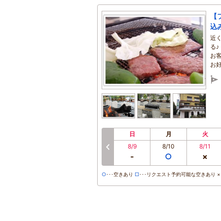
【
込
近
る♪
お
お
日
月
火
8/9
8/10
8/11
前へ
-
○
×
○
･･･空きあり
□
･･･リクエスト予約可能な空きあり ×･