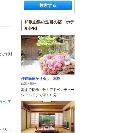
検索する
和歌山県の注目の宿・ホテ
ル[PR]
火です到
沖縄民宿かりゆし 本館
白浜・龍神
海まで徒歩４分！アドベンチャー
ワールドまで車１０分
報へ
下さい。