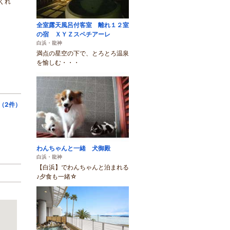
くれ
全室露天風呂付客室 離れ１２室
の宿 ＸＹＺスペチアーレ
白浜・龍神
満点の星空の下で、とろとろ温泉
を愉しむ・・・
（2件）
わんちゃんと一緒 犬御殿
白浜・龍神
【白浜】でわんちゃんと泊まれる
♪夕食も一緒☆