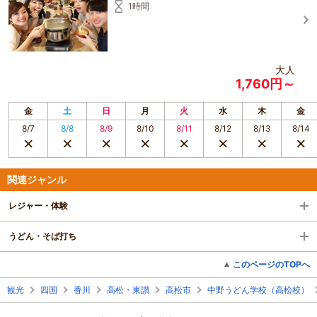
1時間
大人
1,760円～
金
土
日
月
火
水
木
金
8/7
8/8
8/9
8/10
8/11
8/12
8/13
8/14
関連ジャンル
レジャー・体験
うどん・そば打ち
このページのTOPへ
観光
四国
香川
高松・東讃
高松市
中野うどん学校（高松校）