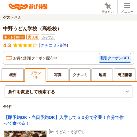
メニュー
行きたい
ゲスト
さん
中野うどん学校（高松校）
ネット予約OK
王道
カップル
4.3
(
クチコミ78件
)
お得な割引クーポン配布中！
割引クーポンGET
プラン
概要
写真
クチ
コミ
地図
周辺
情報
1件
条件を変更して検索する
全
1
件
【即予約OK・当日予約OK】入学して５０分で卒業！自分で作
って食べる！
うどん・そば打ち