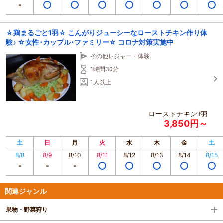
☆鶏まるごと1羽☆ こんがりジューシーなローストチキン作り体
験♪ ☆女性･カップル･ファミリー☆ コロナ対策実施中
その他レジャー・体験
1時間30分
1人以上
ローストチキン1羽
3,850円～
土
日
月
火
水
木
金
土
8/8
8/9
8/10
8/11
8/12
8/13
8/14
8/15
関連ジャンル
果物・野菜狩り