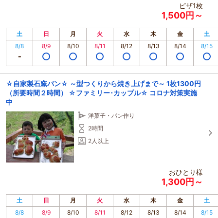
ピザ1枚
1,500円～
土
日
月
火
水
木
金
土
8/8
8/9
8/10
8/11
8/12
8/13
8/14
8/15
☆自家製石窯パン☆ ～型つくりから焼き上げまで～ 1枚1300円
（所要時間２時間） ☆ファミリー･カップル☆ コロナ対策実施
中
洋菓子・パン作り
2時間
2人以上
おひとり様
1,300円～
土
日
月
火
水
木
金
土
8/8
8/9
8/10
8/11
8/12
8/13
8/14
8/15