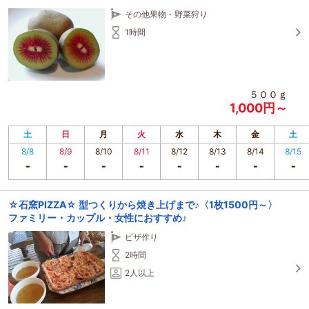
その他果物・野菜狩り
1時間
５００ｇ
1,000円～
土
日
月
火
水
木
金
土
8/8
8/9
8/10
8/11
8/12
8/13
8/14
8/15
☆石窯PIZZA☆ 型つくりから焼き上げまで♪〈1枚1500円～〉
ファミリー・カップル・女性におすすめ♪
ピザ作り
2時間
2人以上