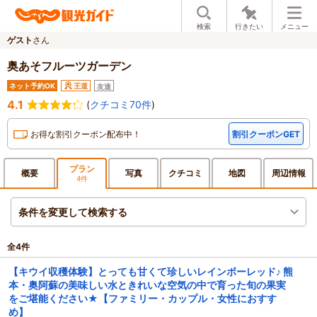
検索
行きたい
メニュー
ゲスト
さん
奥あそフルーツガーデン
ネット予約OK
王道
友達
4.1
(
クチコミ70件
)
お得な割引クーポン配布中！
割引クーポンGET
プラン
概要
写真
クチ
コミ
地図
周辺
情報
4件
条件を変更して検索する
全
4
件
【キウイ収穫体験】とっても甘くて珍しいレインボーレッド♪ 熊
本・奥阿蘇の美味しい水ときれいな空気の中で育った旬の果実
をご堪能ください★【ファミリー・カップル・女性におすす
め】