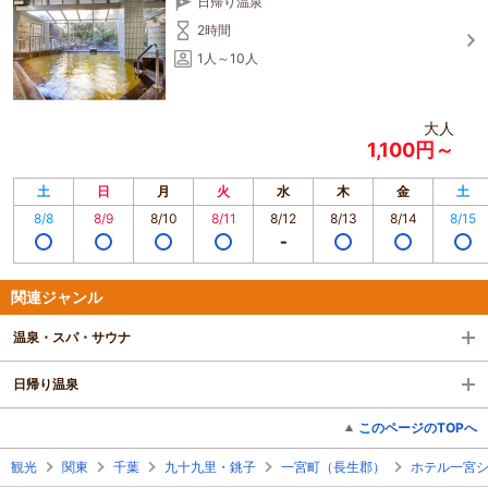
日帰り温泉
2時間
1人～10人
大人
1,100円～
土
日
月
火
水
木
金
土
8/8
8/9
8/10
8/11
8/12
8/13
8/14
8/15
関連ジャンル
温泉・スパ・サウナ
日帰り温泉
このページのTOPへ
観光
関東
千葉
九十九里・銚子
一宮町（長生郡）
ホテル一宮