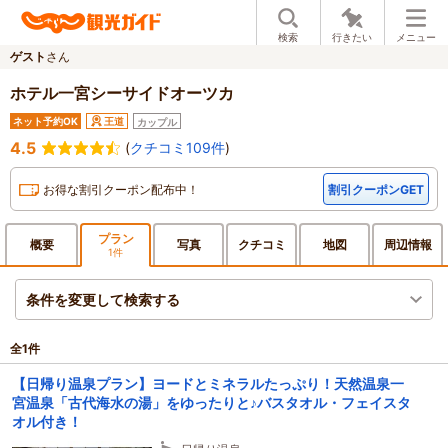
検索
行きたい
メニュー
ゲスト
さん
ホテル一宮シーサイドオーツカ
ネット予約OK
王道
カップル
4.5
(
クチコミ109件
)
お得な割引クーポン配布中！
割引クーポンGET
プラン
概要
写真
クチ
コミ
地図
周辺
情報
1件
条件を変更して検索する
全
1
件
【日帰り温泉プラン】ヨードとミネラルたっぷり！天然温泉一
宮温泉「古代海水の湯」をゆったりと♪バスタオル・フェイスタ
オル付き！