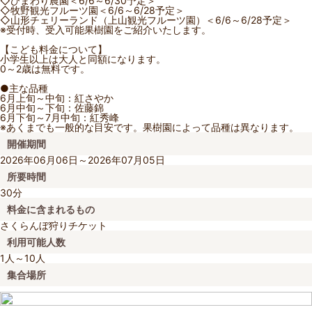
◇ひまわり農園＜6/6～6/30予定＞
◇牧野観光フルーツ園＜6/6～6/28予定＞
◇山形チェリーランド（上山観光フルーツ園）＜6/6～6/28予定＞
※受付時、受入可能果樹園をご紹介いたします。
【こども料金について】
小学生以上は大人と同額になります。
0～2歳は無料です。
●主な品種
6月上旬～中旬：紅さやか
6月中旬～下旬：佐藤錦
6月下旬～7月中旬：紅秀峰
※あくまでも一般的な目安です。果樹園によって品種は異なります。
開催期間
2026年06月06日～2026年07月05日
所要時間
30分
料金に含まれるもの
さくらんぼ狩りチケット
利用可能人数
1人～10人
集合場所