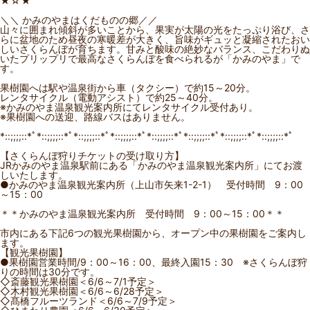
★☆★
＼＼ かみのやまはくだものの郷／／
山々に囲まれ傾斜が多いことから、果実が太陽の光をたっぷり浴び、さ
らに盆地のため昼夜の寒暖差が大きく、旨味がギュッと凝縮されたおい
しいさくらんぼが育ちます。甘みと酸味の絶妙なバランス、こだわりぬ
いたプリップリで最高なさくらんぼを食べられるが「かみのやま」で
す。
果樹園へは駅や温泉街から車（タクシー）で約15～20分。
レンタサイクル（電動アシスト）で約25～40分。
※かみのやま温泉観光案内所にてレンタサイクル受付あり。
※果樹園への送迎、路線バスはありません。
*::;;;;::*ﾟ*::;;;;::*ﾟ*::;;;;::*ﾟ*::;;;;::*ﾟ*::;;;;::*ﾟ*::;;;;::*ﾟ*::;;;;::*ﾟ*::;;;;::*ﾟ
【さくらんぼ狩りチケットの受け取り方】
JRかみのやま温泉駅前にある「かみのやま温泉観光案内所」にてお渡
しいたします。
●かみのやま温泉観光案内所（上山市矢来1-2-1） 受付時間 9：00
～15：00
＊＊かみのやま温泉観光案内所 受付時間 9：00～15：00＊＊
市内にある下記6つの観光果樹園から、オープン中の果樹園をご案内し
ます。
【観光果樹園】
●果樹園営業時間/9：00～16：00、最終入園15：30 ※さくらんぼ狩
りの時間は30分です。
◇斎藤観光果樹園＜6/6～7/1予定＞
◇木村観光果樹園＜6/6～6/28予定＞
◇髙橋フルーツランド＜6/6～7/9予定＞