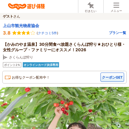
メニュー
行きたい
ゲスト
さん
上山市観光物産協会
3.8
プラン一覧
(
クチコミ5件
)
【かみのやま温泉】30分間食べ放題さくらんぼ狩り★おひとり様・
女性グループ・ファミリーにオススメ！2026
さくらんぼ狩り
ポイント2％
オンラインカード決済専用
お得なクーポン配布中！
クーポンGET