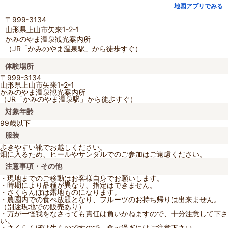
地図アプリでみる
〒999-3134
山形県上山市矢来1-2-1
かみのやま温泉観光案内所
（JR「かみのやま温泉駅」から徒歩すぐ）
体験場所
〒999-3134
山形県上山市矢来1-2-1
かみのやま温泉観光案内所
（JR「かみのやま温泉駅」から徒歩すぐ）
対象年齢
99歳以下
服装
歩きやすい靴でお越しください。
畑に入るため、ヒールやサンダルでのご参加はご遠慮ください。
注意事項・その他
・現地までのご移動はお客様自身でお願いします。
・時期により品種が異なり、指定はできません。
・さくらんぼは露地ものになります。
・農園内での食べ放題となり、フルーツのお持ち帰りは出来ません。
（別途現地での販売あり）
・万が一怪我をなさっても責任は負いかねますので、十分注意して下さ
い。
・さくらんぼは生ものですので、食べ過ぎにはご注意下さい。