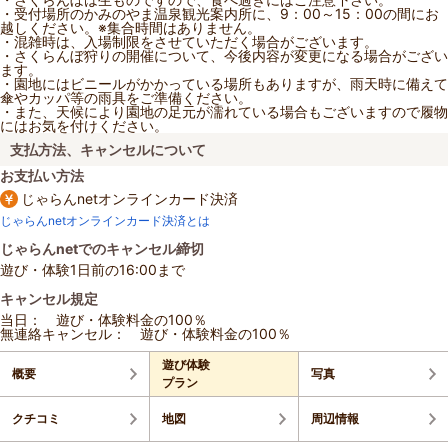
・受付場所のかみのやま温泉観光案内所に、9：00～15：00の間にお
越しください。※集合時間はありません。
・混雑時は、入場制限をさせていただく場合がございます。
・さくらんぼ狩りの開催について、今後内容が変更になる場合がござい
ます。
・園地にはビニールがかかっている場所もありますが、雨天時に備えて
傘やカッパ等の雨具をご準備ください。
・また、天候により園地の足元が濡れている場合もございますので履物
にはお気を付けください。
支払方法、キャンセルについて
お支払い方法
じゃらんnetオンラインカード決済
じゃらんnetオンラインカード決済とは
じゃらんnetでのキャンセル締切
遊び・体験1日前の16:00まで
キャンセル規定
当日： 遊び・体験料金の100％
無連絡キャンセル： 遊び・体験料金の100％
遊び体験
概要
写真
プラン
クチコミ
地図
周辺情報