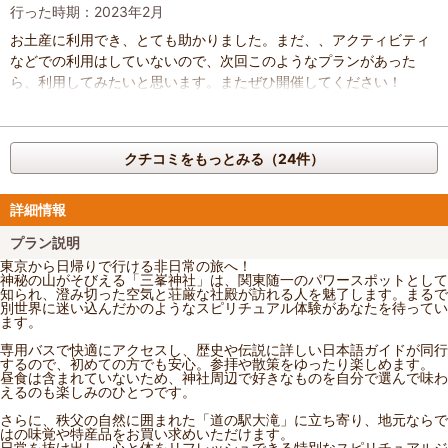
行った時期：2023年2月
お土産に利用でき、とても助かりました。まだ、、アクティビティ
などでの利用はしていないので、次回このようなプランがあった
ら、利用してみたいと思います。またぜひ開催してください！
クチコミをもっとみる（24件）
詳細情報
プラン説明
東京から日帰りで行ける非日常の旅へ！
神秘の山がそびえる「三峯神社」は、関東随一のパワースポットとして
知られ、澄み切った空気と荘厳な社殿が訪れる人を魅了します。まるで
別世界に迷い込んだかのようなスピリチュアル体験があなたを待ってい
ます。
専用バスで快適にアクセスし、歴史や伝説に詳しい日本語ガイドが同行
するので、初めての方でも安心。参拝や散策をゆったり楽しめます。
昼食は含まれていないため、神社周辺で好きなものを自分で選んで味わ
えるのも楽しみのひとつです。
さらに、秩父の自然に囲まれた「道の駅大滝」に立ち寄り、地元ならで
はの味覚や特産品をお買い求めいただけます。
日常を抜け出し、心と体をリフレッシュできる特別なスピリチュアルジ