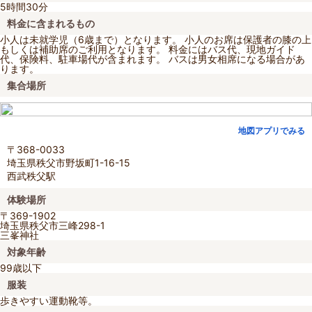
5時間30分
料金に含まれるもの
小人は未就学児（6歳まで）となります。 小人のお席は保護者の膝の上
もしくは補助席のご利用となります。 料金にはバス代、現地ガイド
代、保険料、駐車場代が含まれます。 バスは男女相席になる場合があ
ります。
集合場所
地図アプリでみる
〒368-0033
埼玉県秩父市野坂町1-16-15
西武秩父駅
体験場所
〒369-1902
埼玉県秩父市三峰298-1
三峯神社
対象年齢
99歳以下
服装
歩きやすい運動靴等。