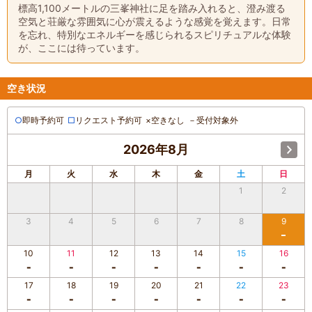
標高1,100メートルの三峯神社に足を踏み入れると、澄み渡る
空気と荘厳な雰囲気に心が震えるような感覚を覚えます。日常
を忘れ、特別なエネルギーを感じられるスピリチュアルな体験
が、ここには待っています。
空き状況
○
即時予約可
□
リクエスト予約可
×
空きなし
－
受付対象外
2026年8月
月
火
水
木
金
土
日
1
2
3
4
5
6
7
8
9
10
11
12
13
14
15
16
17
18
19
20
21
22
23