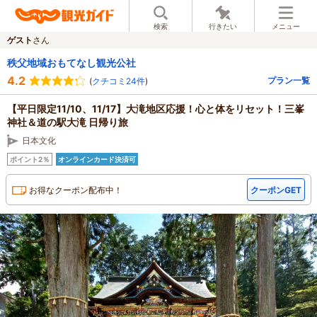
検索
行きたい
メニュー
ゲスト
さん
秩父地域おもてなし観光公社
4.2
プラン一覧
(
クチコミ24件
)
【平日限定11/10、11/17】大滝地区応援！心と体をリセット！三峯
神社＆道の駅大滝 日帰り旅
日本文化
ポイント2％
オンラインカード決済可
お得なクーポン配布中！
クーポンGET