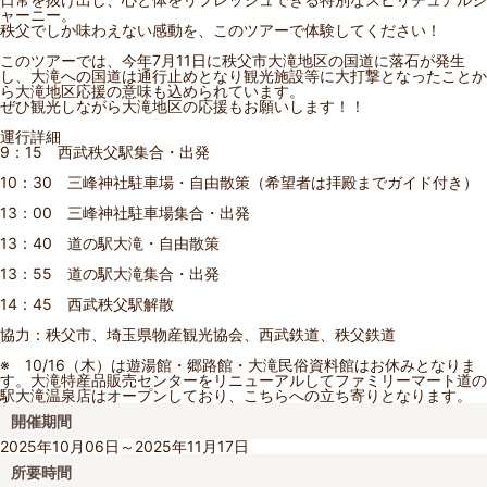
ャーニー。
秩父でしか味わえない感動を、このツアーで体験してください！
このツアーでは、今年7月11日に秩父市大滝地区の国道に落石が発生
し、大滝への国道は通行止めとなり観光施設等に大打撃となったことか
ら大滝地区応援の意味も込められています。
ぜひ観光しながら大滝地区の応援もお願いします！！
運行詳細
9：15 西武秩父駅集合・出発
10：30 三峰神社駐車場・自由散策（希望者は拝殿までガイド付き）
13：00 三峰神社駐車場集合・出発
13：40 道の駅大滝・自由散策
13：55 道の駅大滝集合・出発
14：45 西武秩父駅解散
協力：秩父市、埼玉県物産観光協会、西武鉄道、秩父鉄道
※ 10/16（木）は遊湯館・郷路館・大滝民俗資料館はお休みとなりま
す。大滝特産品販売センターをリニューアルしてファミリーマート道の
駅大滝温泉店はオープンしており、こちらへの立ち寄りとなります。
開催期間
2025年10月06日～2025年11月17日
所要時間