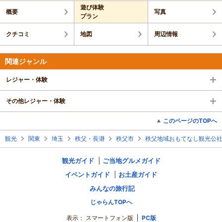
遊び体験
概要
写真
プラン
クチコミ
地図
周辺情報
関連ジャンル
レジャー・体験
その他レジャー・体験
このページのTOPへ
観光
関東
埼玉
秩父・長瀞
秩父市
秩父地域おもてなし観光公
観光ガイド
ご当地グルメガイド
イベントガイド
お土産ガイド
みんなの旅行記
じゃらんTOPへ
表示：
スマートフォン版
PC版