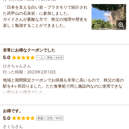
「日本を支える白い岩－ブラタモリで紹介され
た武甲山の石灰岩」に参加しました。
ガイドさんが素敵な方で、秩父の地理や歴史を
楽しく勉強することができました。
非常にお得なクーポンでした
5.0
一人
男性／60代
ひさちゃんさん
行った時期：2023年2月13日
地域と期間限定クーポンでお得感も非常に高いもので、秩父の道の
駅を4ヶ所回りました。ただ食事処で同じ施設内なのに使用できな
い所があり残念でした。
お得です。
5.0
家族
女性／50代
さくらさん