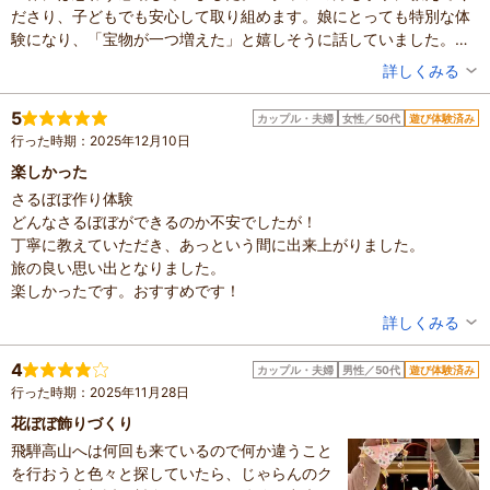
※最新のプラン内容はクチコミ投稿時と異なる場合があります。
ださり、子どもでも安心して取り組めます。娘にとっても特別な体
予約時は必ずプラン詳細をご確認ください。
験になり、「宝物が一つ増えた」と嬉しそうに話していました。家
族でゆったり楽しめる点も魅力です。次回は違う体験にもチャレン
投稿者：
前田さん
詳しくみる
ジしてみたいと思える素敵な時間でした。
混雑具合：空いていた
滞在時間：1時間未満
5
カップル・夫婦
女性／50代
遊び体験済み
人数：3人～5人
行った時期：2025年12月10日
家族の内訳：お子様、配偶者
子供の年齢：7～12歳
楽しかった
投稿日：2026年3月22日
さるぼぼ作り体験
どんなさるぼぼができるのか不安でしたが！
体験した高評価プラン
丁寧に教えていただき、あっという間に出来上がりました。
【わくわく体験！飛騨高山対象】【万華鏡づくり体験・屋内
旅の良い思い出となりました。
】ステンドグラスを使った本格万華鏡♪カップル・ファミリ
楽しかったです。おすすめです！
ーで楽しめる♪
2,750円～
おひとりさま
投稿者：
ひめめんさん
詳しくみる
※最新のプラン内容はクチコミ投稿時と異なる場合があります。
混雑具合：空いていた
予約時は必ずプラン詳細をご確認ください。
滞在時間：1時間未満
4
カップル・夫婦
男性／50代
遊び体験済み
設備の有無：駐車場
行った時期：2025年11月28日
投稿日：2025年12月14日
花ぼぼ飾りづくり
体験した高評価プラン
飛騨高山へは何回も来ているので何か違うこと
【わくわく体験！飛騨高山対象】【人気No.1さるぼぼづく
を行おうと色々と探していたら、じゃらんのク
り体験・屋内】カップル、ファミリーで楽しめる♪