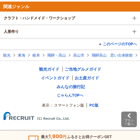
関連ジャンル
クラフト・ハンドメイド・ワークショップ
人形作り
このページのTOPへ
観光
東海
岐阜
飛騨・高山
高山市
飛騨高山 思い出体験館
観光ガイド
ご当地グルメガイド
イベントガイド
お土産ガイド
みんなの旅行記
じゃらんTOPへ
表示：
スマートフォン版
PC版
プラン
一覧へ
1,900
最大
円
ふるさとお得クーポンGET