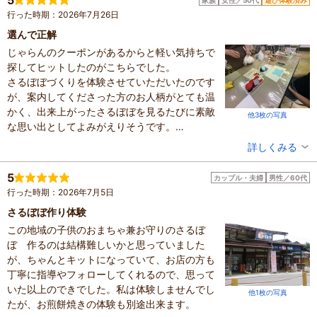
5
家族
女性／50代
遊び体験済み
行った時期：2026年7月26日
選んで正解
じゃらんのクーポンがあるからと軽い気持ちで
探してヒットしたのがこちらでした。
さるぼぼづくりを体験させていただいたのです
が、案内してくださった方のお人柄がとても温
かく、出来上がったさるぼぼを見るたびに素敵
他3枚の写真
な思い出としてよみがえりそうです。
旅の満足度が高まり、いい記念になりました。
投稿者：
かぼちゃぷりんさん
詳しくみる
さるぼぼづくりは丁寧に一工程ずつ教えていた
混雑具合：空いていた
だき、ものづくりは好きだけど不器用な自分で
滞在時間：1時間未満
5
カップル・夫婦
男性／60代
人数：2人
も遜色ないできあがり。
行った時期：2026年7月5日
家族の内訳：お子様
オプションで前掛けの文字を変更できたのも良
子供の年齢：13歳以上
さるぼぼ作り体験
かったです。
設備の有無：駐車場
この地域の子供のおまちゃ兼お守りのさるぼ
投稿日：2026年7月29日
ぼ 作るのは結構難しいかと思っていました
が、ちゃんとキットになっていて、お店の方も
体験した高評価プラン
丁寧に指導やフォローしてくれるので、思って
【わくわく体験！飛騨高山対象】【人気No.1さるぼぼづく
いた以上のできでした。私は体験しませんでし
り体験・屋内】カップル、ファミリーで楽しめる♪
他1枚の写真
たが、お煎餅焼きの体験も別途出来ます。
2,900円～
おひとりさま