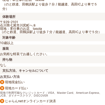
（のと鉄道、田鶴浜駅より徒歩７分 / 能越道、高田ICより車で５
分）
体験場所
〒929-2101
石川県七尾市川尻町へ８
現地：革仕事のお店 tasola
（のと鉄道、田鶴浜駅より徒歩７分 / 能越道、高田ICより車で５分）
対象年齢
10歳以上
服装
お気軽な軽装でお越しください。
持ち物
なし
支払方法、キャンセルについて
お支払い方法
現地現金払い
現地カード払い
現地で利用可能なクレジットカード：VISA、Master Card、American Express、
JCB、ダイナースクラブ、DISCOVER
じゃらんnetオンラインカード決済