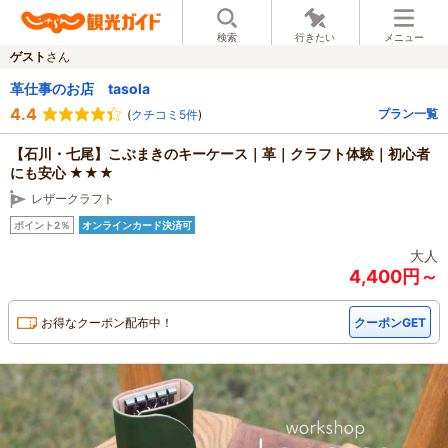
検索
行きたい
メニュー
ゲスト
さん
革仕事のお店 tasola
4.4
プラン一覧
(
クチコミ5件
)
【石川・七尾】こぶまきのキーケース｜革｜クラフト体験｜初心者
にも安心 ★★★
レザークラフト
ポイント2％
オンラインカード決済可
大人
4,400円～
お得なクーポン配布中！
クーポンGET