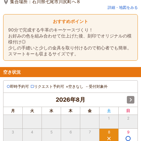
集合場所：
石川県七尾市川尻町へ８
詳細・地図をみる
おすすめポイント
90分で完成する牛革のキーケースづくり！
お好みの色を組み合わせて仕上げた後、刻印でオリジナルの模
様付け◎
少しの手縫いと少しの金具を取り付けるので初心者でも簡単。
スマートキーも収まるサイズです。
空き状況
○
即時予約可
□
リクエスト予約可
×
空きなし
－
受付対象外
2026年8月
月
火
水
木
金
土
日
1
2
3
4
5
6
7
8
9