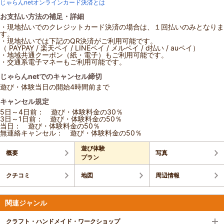
じゃらんnetオンラインカード決済とは
お支払い方法の補足・詳細
・現地払いでのクレジットカード決済の場合は、１回払いのみとなりま
す。
・現地払いでは下記のQR決済がご利用可能です。
（ PAYPAY / 楽天ペイ / LINEペイ / メルペイ / d払い / auペイ）
・地域共通クーポン（紙・電子）もご利用可能です。
・交通系電子マネーもご利用可能です。
じゃらんnetでのキャンセル締切
遊び・体験当日の開始4時間前まで
キャンセル規定
5日～4日前： 遊び・体験料金の30％
3日～1日前： 遊び・体験料金の50％
当日： 遊び・体験料金の50％
無連絡キャンセル： 遊び・体験料金の50％
遊び体験
概要
写真
プラン
クチコミ
地図
周辺情報
関連ジャンル
クラフト・ハンドメイド・ワークショップ