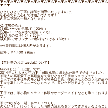
▼△▼△▼△▼△▼△▼△▼△▼△▼△▼△▼△▼△▼△▼△▼△▼△
▼△▼
ひとりひとり丁寧に講師が指導いたしますので、
初心者でも安心して体験ができます！
内容は下記の手順となります。
◇ 体験の流れ
①革パーツの色選び（ 20分 ）
②各パーツを麻糸で縫製（ 20分 ）
③金具の取り付け（ 20分 ）
④刻印でオリジナルの模様をつける（30分 ）
※作業時間には個人差があります。
価格：￥4,400（税込）
【革仕事のお店 tasolaについて】
tasolaとは「田と空」です。
2014年より大きな空の下、田園風景に囲まれた場所で始まりました。
革職人の高畑愛子と高畑圭介で営む小さな工房兼ショップです。
２人で作る手仕事のモノは革小物をはじめ、作家さんとのコラボ作品や
工夫を凝らしたユニークなものまでご覧いただけるようになっておりま
す。
工房では、革小物のクラフト体験やオーダーメイドなども承っておりま
す。
革でつながる一期一会のモノづくり。
のんびりと、ゆっくりとした時間の流れるタソラで皆さまと会えること