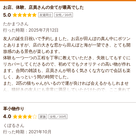
お店、体験、店員さんの全てが最高でした
5.0
友達同士
女性／20代
たかまつさん
行った時期：2025年7月12日
友人の誕生日祝いで予約しました。お店が田んぼの真ん中にポツン
とありますが、店の大きな窓から田んぼと海が一望でき、とても開
放感のある景色が楽しめます。
体験も一つ一つの工程を丁寧に教えていただき、失敗してもすぐに
リカバーしてくださるので、初めてでもクオリティの高い物が作れ
ます。合間の雑談も、店員さんが明るく気さくな方なので会話も楽
しく、あっという間の時間でした。
また、2匹の猫ちゃんがいるので運が良ければ会えるかもしれませ
ん。猫好きの友人にも非常に満足していただけたので、ここ来れて
良かったです。ありがとうございました！
革小物作り
4.0
家族
女性／30代
くぼるさん
行った時期：2021年10月