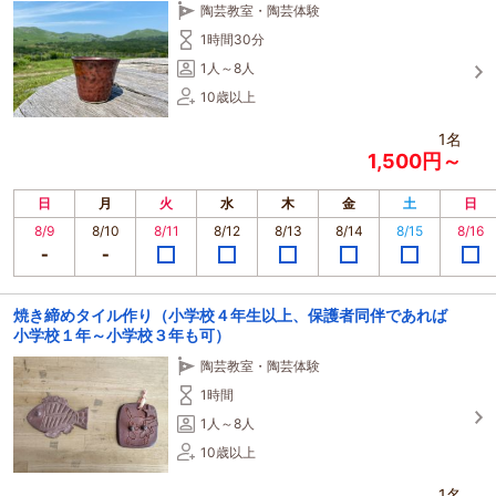
陶芸教室・陶芸体験
1時間30分
1人～8人
10歳以上
1名
1,500円～
日
月
火
水
木
金
土
日
8/9
8/10
8/11
8/12
8/13
8/14
8/15
8/16
焼き締めタイル作り（小学校４年生以上、保護者同伴であれば
小学校１年～小学校３年も可）
陶芸教室・陶芸体験
1時間
1人～8人
10歳以上
1名