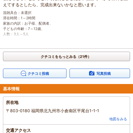
えてするとしたら、完成出来ないかなと思います。
混雑具合
：
未選択
滞在時間
：
1～2時間
家族の内訳
：
お子様、
配偶者、
子どもの年齢
：
7～12歳、
人数
：
3人～5人
投稿日
：
2025年3月10日
クチコミをもっとみる（21件）
クチコミ投稿
写真投稿
基本情報
所在地
〒803-0180 福岡県北九州市小倉南区平尾台1-1-1
地図をみる
交通アクセス