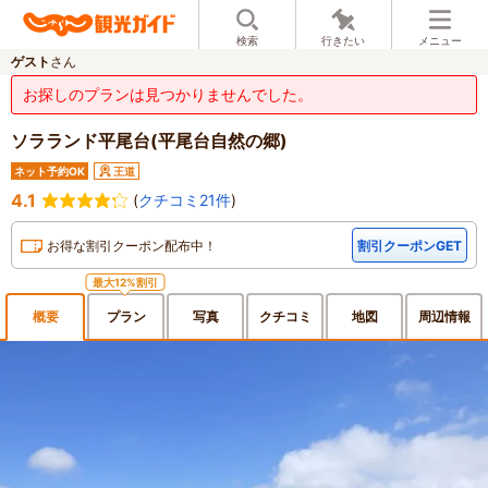
検索
行きたい
メニュー
ゲスト
さん
お探しのプランは見つかりませんでした。
ソラランド平尾台(平尾台自然の郷)
ネット予約OK
王道
4.1
(
クチコミ21件
)
お得な割引クーポン配布中！
割引クーポンGET
最大12%割引
概要
プラン
写真
クチ
コミ
地図
周辺
情報