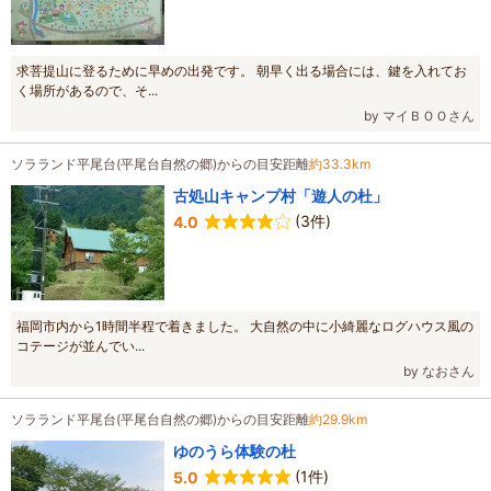
求菩提山に登るために早めの出発です。 朝早く出る場合には、鍵を入れてお
く場所があるので、そ...
by マイＢＯＯさん
ソラランド平尾台(平尾台自然の郷)からの目安距離
約33.3km
古処山キャンプ村「遊人の杜」
(3件)
4.0
福岡市内から1時間半程で着きました。 大自然の中に小綺麗なログハウス風の
コテージが並んでい...
by なおさん
ソラランド平尾台(平尾台自然の郷)からの目安距離
約29.9km
ゆのうら体験の杜
(1件)
5.0