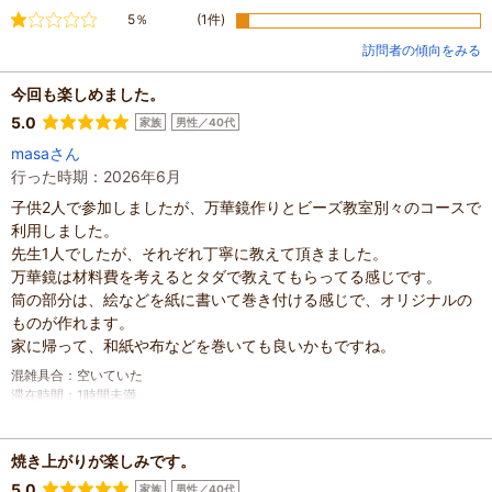
不満
5％
(1件)
訪問者の傾向をみる
今回も楽しめました。
5.0
家族
男性／40代
masaさん
行った時期：2026年6月
子供2人で参加しましたが、万華鏡作りとビーズ教室別々のコースで
利用しました。
先生1人でしたが、それぞれ丁寧に教えて頂きました。
万華鏡は材料費を考えるとタダで教えてもらってる感じです。
筒の部分は、絵などを紙に書いて巻き付ける感じで、オリジナルの
ものが作れます。
家に帰って、和紙や布などを巻いても良いかもですね。
混雑具合
：
空いていた
滞在時間
：
1時間未満
家族の内訳
：
お子様、
配偶者、
子どもの年齢
：
7～12歳、
人数
：
3人～5人
焼き上がりが楽しみです。
投稿日
：
2026年6月14日
5.0
家族
男性／40代