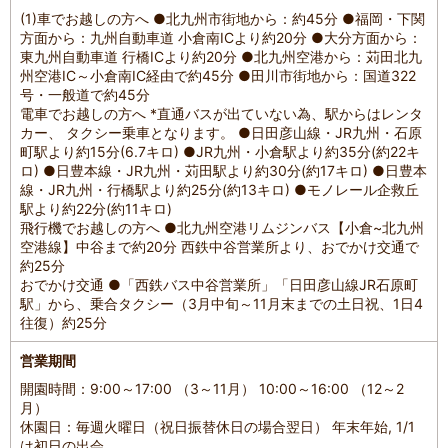
(1)車でお越しの方へ ●北九州市街地から：約45分 ●福岡・下関
方面から：九州自動車道 小倉南ICより約20分 ●大分方面から：
東九州自動車道 行橋ICより約20分 ●北九州空港から：苅田北九
州空港IC～小倉南IC経由で約45分 ●田川市街地から：国道322
号・一般道で約45分
電車でお越しの方へ *直通バスが出ていない為、駅からはレンタ
カー、 タクシー乗車となります。 ●日田彦山線・JR九州・石原
町駅より約15分(6.7キロ) ●JR九州・小倉駅より約35分(約22キ
ロ) ●日豊本線・JR九州・苅田駅より約30分(約17キロ) ●日豊本
線・JR九州・行橋駅より約25分(約13キロ) ●モノレール企救丘
駅より約22分(約11キロ)
飛行機でお越しの方へ ●北九州空港リムジンバス【小倉~北九州
空港線】中谷まで約20分 西鉄中谷営業所より、おでかけ交通で
約25分
おでかけ交通 ●「西鉄バス中谷営業所」「日田彦山線JR石原町
駅」から、乗合タクシー（3月中旬～11月末までの土日祝、1日4
往復）約25分
営業期間
開園時間：9:00～17:00 （3～11月） 10:00～16:00 （12～2
月）
休園日：毎週火曜日（祝日振替休日の場合翌日） 年末年始, 1/1
は初日の出会