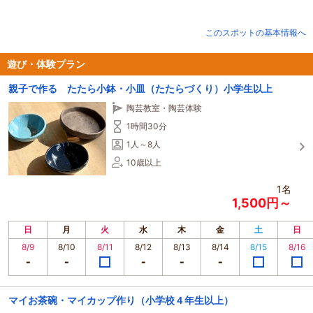
東京ドーム約5個分の広大な敷地には、草そりや大型遊具、キャンプ場、陶芸・
木工・そば打ちなどの体験教室が充実。子どもから大人まで、1日中たっぷり遊
べる人気スポットです。
このスポットの基本情報へ
春は野焼き、夏は水遊び、秋は紅葉、冬は初日の出イベントなど、四季折々の
自然を感じられるイベントも多数開催。
西日本最大級のドッグランやRVパークも併設されており、ペット連れや車中泊
遊び・体験プラン
旅行にもおすすめです。
親子で作る たたら小鉢・小皿（たたらづくり）小学生以上
陶芸教室・陶芸体験
1時間30分
1人～8人
10歳以上
1名
1,500円～
日
月
火
水
木
金
土
日
8/9
8/10
8/11
8/12
8/13
8/14
8/15
8/16
マイお茶碗・マイカップ作り（小学校４年生以上）