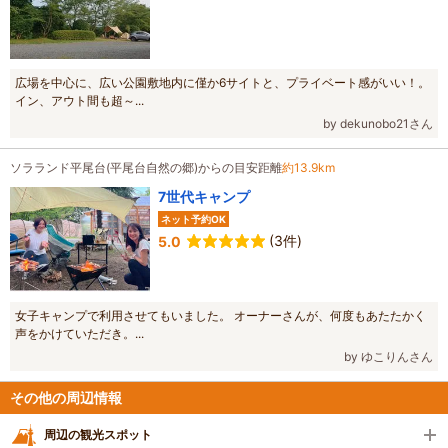
広場を中心に、広い公園敷地内に僅か6サイトと、プライベート感がいい！。
イン、アウト間も超～...
by dekunobo21さん
ソラランド平尾台(平尾台自然の郷)からの目安距離
約13.9km
7世代キャンプ
ネット予約OK
(3件)
5.0
女子キャンプで利用させてもいました。 オーナーさんが、何度もあたたかく
声をかけていただき。...
by ゆこりんさん
その他の周辺情報
周辺の観光スポット