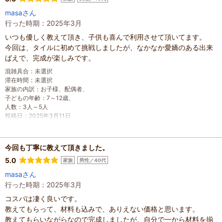
masaさん
行った時期：2025年3月
いつも優しく教えて頂き、子供も喜んで利用させて頂いてます。
今回は、タイルに初めて挑戦しましたが、なかなか愛嬌のある出来
ばえで、完成が楽しみです。
混雑具合
：
未選択
滞在時間
：
未選択
家族の内訳
：
お子様、
配偶者、
子どもの年齢
：
7～12歳、
人数
：
3人～5人
投稿日
：
2025年3月11日
今回も丁寧に教えて頂きました。
5.0
家族
男性／40代
masaさん
行った時期：2025年3月
コスパは凄く良いです。
教えてもらって、材料も込みで、ありえない価格と思います。
教えてもらいながらなので完成しましたが、自分で一から材料を揃