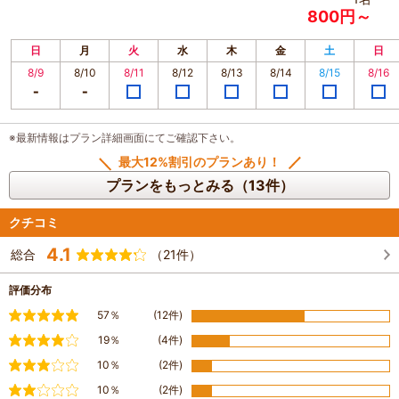
800円～
日
月
火
水
木
金
土
日
8/9
8/10
8/11
8/12
8/13
8/14
8/15
8/16
※最新情報はプラン詳細画面にてご確認下さい。
最大12%割引のプランあり！
プランをもっとみる（13件）
クチコミ
4.1
総合
（21件）
評価分布
満足
57％
(12件)
やや満足
19％
(4件)
普通
10％
(2件)
やや不満
10％
(2件)