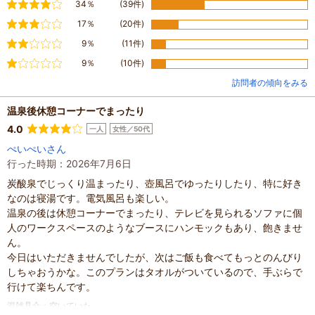
やや満足
34％
(39件)
普通
17％
(20件)
やや不満
9％
(11件)
不満
9％
(10件)
訪問者の傾向をみる
温泉後休憩コーナーでまったり
4.0
一人
女性／50代
ぺいぺいさん
行った時期：2026年7月6日
炭酸泉でじっくり温まったり、壺風呂でゆったりしたり、特に好き
なのは寝湯です。電気風呂も楽しい。
温泉の後は休憩コーナーでまったり、テレビを見られるソファに個
人のワークスペースのようなブースにハンモックもあり、飽きませ
ん。
今日はいただきませんでしたが、次はご飯も食べてもっとのんびり
しちゃおうかな。このプランはタオルがついているので、手ぶらで
行けて楽ちんです。
混雑具合
：
空いていた