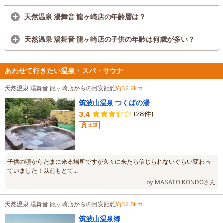
天然温泉 湯舞音 龍ヶ崎店の年齢層は？
天然温泉 湯舞音 龍ヶ崎店の子供の年齢は何歳が多い？
あわせて行きたい温泉・スパ・サウナ
天然温泉 湯舞音 龍ヶ崎店からの目安距離
約32.2km
筑波山温泉 つくばの湯
(28件)
3.4
王道
子供の頃からたまに来る場所ですが久々に来たら信じられないぐらい変わっ
ていました！以前もとて...
by MASATO KONDOさん
天然温泉 湯舞音 龍ヶ崎店からの目安距離
約32.6km
筑波山温泉郷