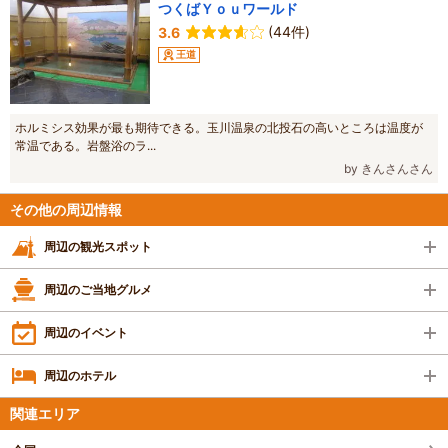
つくばＹｏｕワールド
(44件)
3.6
王道
ホルミシス効果が最も期待できる。玉川温泉の北投石の高いところは温度が
常温である。岩盤浴のラ...
by きんさんさん
その他の周辺情報
周辺の観光スポット
周辺のご当地グルメ
周辺のイベント
周辺のホテル
関連エリア