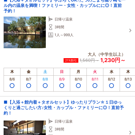
ル内の温泉を満喫！ファミリー・女性・カップルにに◎！直前
予約！
日帰り温泉
3時間
1人～999人
大人（中学生以上）
1,230円～
1,560円～
21%割引
木
金
土
日
月
火
水
木
8/6
8/7
8/8
8/9
8/10
8/11
8/12
8/13
■【入浴＋館内着＋タオルセット】ゆったりプラン☆１日ゆっ
くりと過ごしたい方♪女性・カップル・ファミリーに◎！直前予
約！
日帰り温泉
3時間