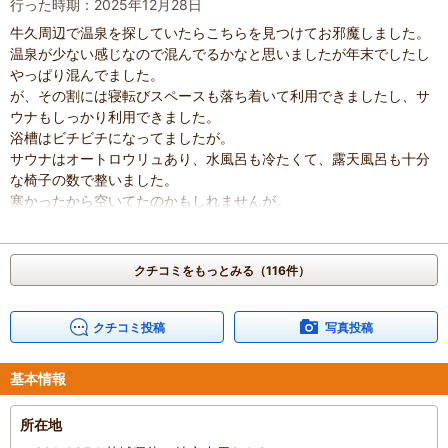
行った時期：2025年12月28日
牛久周辺で温泉を探していたらこちらを見つけてお邪魔しました。
温泉が少ない感じなので混んでるかなと思いましたが年末でしたし
やっぱり混んでました。
が、その割には寝転びスペースも落ち着いて利用できましたし、サ
ウナもしっかり利用できました。
浴槽はビチビチになってましたが。
サウナはオートロウリュあり、水風呂も冷たくて、露天風呂も十分
な椅子の数で整いました。
寒かったから空いてたのかもしれませんが。
一部スペースは館内着着用者限定なので注意ですね。
岩盤浴でアウフグースもしてるみたいで楽しそうでしたよ。
レストランも美味しそうでしたが今回はラーメン食べる予定があっ
クチコミをもっとみる（116件）
たので断念しました。
また近くに行く予定がありますのでその際お世話になりたいと思い
ます。
クチコミ投稿
写真投稿
混雑具合
：
やや混んでいた
滞在時間
：
2～3時間
基本情報
人数
：
未設定
投稿日
：
2026年1月21日
所在地