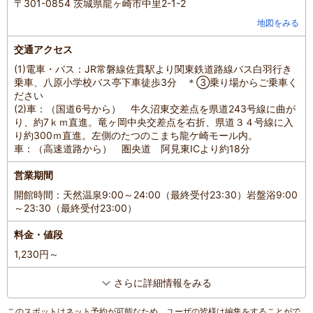
〒301-0854 茨城県龍ヶ崎市中里2-1-2
地図をみる
交通アクセス
(1)電車・バス：JR常磐線佐貫駅より関東鉄道路線バス白羽行き
乗車、八原小学校バス亭下車徒歩3分 ＊③乗り場からご乗車く
ださい
(2)車：（国道6号から） 牛久沼東交差点を県道243号線に曲が
り、約7ｋｍ直進。竜ヶ岡中央交差点を右折、県道３４号線に入
り約300ｍ直進。左側のたつのこまち龍ケ崎モール内。
車：（高速道路から） 圏央道 阿見東ICより約18分
営業期間
開館時間：天然温泉9:00～24:00（最終受付23:30）岩盤浴9:00
～23:30（最終受付23:00）
料金・値段
1,230円～
さらに詳細情報をみる
このスポットはネット予約が可能なため、ユーザの皆様は編集をすることがで