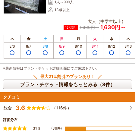
1人～999人
13歳以上
大人（中学生以上）
1,630円～
1,960円～
16%割引
木
金
土
日
月
火
水
木
8/6
8/7
8/8
8/9
8/10
8/11
8/12
8/13
※最新情報はプラン・チケット詳細画面にてご確認下さい。
最大21%割引のプランあり！
プラン・チケット情報をもっとみる（3件）
クチコミ
3.6
総合
（116件）
評価分布
満足
31％
(36件)