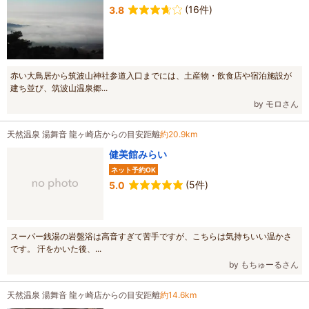
(16件)
3.8
赤い大鳥居から筑波山神社参道入口までには、土産物・飲食店や宿泊施設が
建ち並び、筑波山温泉郷...
by モロさん
天然温泉 湯舞音 龍ヶ崎店からの目安距離
約20.9km
健美館みらい
ネット予約OK
(5件)
5.0
スーパー銭湯の岩盤浴は高音すぎて苦手ですが、こちらは気持ちいい温かさ
です。 汗をかいた後、...
by もちゅーるさん
天然温泉 湯舞音 龍ヶ崎店からの目安距離
約14.6km