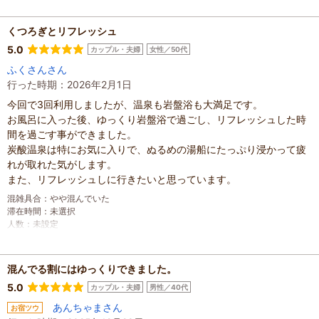
滞在時間
：
1～2時間
人数
：
未設定
投稿日
：
2026年7月6日
くつろぎとリフレッシュ
5.0
カップル・夫婦
女性／50代
ふくさんさん
行った時期：2026年2月1日
今回で3回利用しましたが、温泉も岩盤浴も大満足です。
お風呂に入った後、ゆっくり岩盤浴で過ごし、リフレッシュした時
間を過ごす事ができました。
炭酸温泉は特にお気に入りで、ぬるめの湯船にたっぷり浸かって疲
れが取れた気がします。
また、リフレッシュしに行きたいと思っています。
混雑具合
：
やや混んでいた
滞在時間
：
未選択
人数
：
未設定
投稿日
：
2026年2月1日
混んでる割にはゆっくりできました。
5.0
カップル・夫婦
男性／40代
あんちゃまさん
お宿ツウ