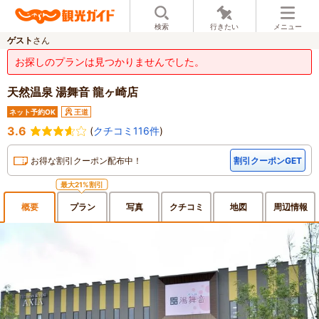
検索
行きたい
メニュー
ゲスト
さん
お探しのプランは見つかりませんでした。
天然温泉 湯舞音 龍ヶ崎店
ネット予約OK
王道
3.6
(
クチコミ116件
)
お得な割引クーポン配布中！
割引クーポンGET
最大21%割引
概要
プラン
写真
クチ
コミ
地図
周辺
情報