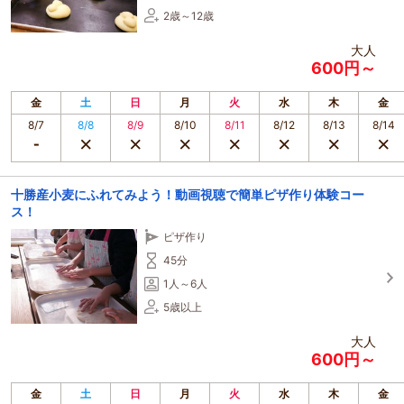
2歳～12歳
大人
600円～
金
土
日
月
火
水
木
金
8/7
8/8
8/9
8/10
8/11
8/12
8/13
8/14
十勝産小麦にふれてみよう！動画視聴で簡単ピザ作り体験コー
ス！
ピザ作り
45分
1人～6人
5歳以上
大人
600円～
金
土
日
月
火
水
木
金