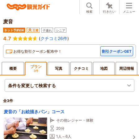
検索
行きたい
メニュー
麦音
ネット予約OK
王道
子連れ
シニア
4.7
(
クチコミ26件
)
お得な割引クーポン配布中！
割引クーポンGET
プラン
概要
写真
クチ
コミ
地図
周辺
情報
3件
条件を変更して検索する
全
3
件
麦音の「お絵描きパン」コース
その他レジャー・体験
20分
1人～6人