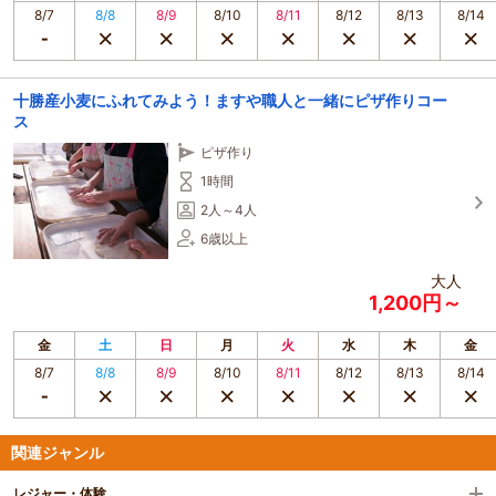
8/7
8/8
8/9
8/10
8/11
8/12
8/13
8/14
十勝産小麦にふれてみよう！ますや職人と一緒にピザ作りコー
ス
ピザ作り
1時間
2人～4人
6歳以上
大人
1,200円～
金
土
日
月
火
水
木
金
8/7
8/8
8/9
8/10
8/11
8/12
8/13
8/14
関連ジャンル
レジャー・体験