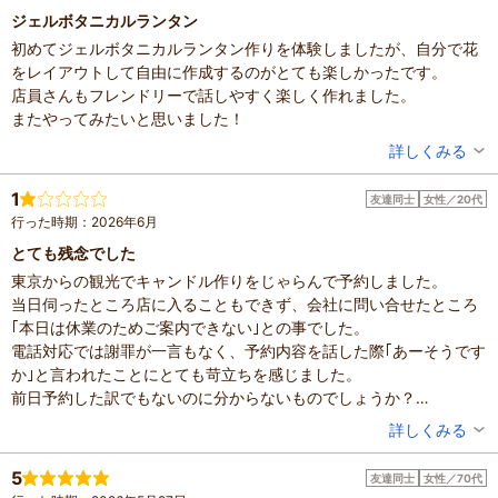
ジェルボタニカルランタン
初めてジェルボタニカルランタン作りを体験しましたが、自分で花
をレイアウトして自由に作成するのがとても楽しかったです。
店員さんもフレンドリーで話しやすく楽しく作れました。
またやってみたいと思いました！
投稿者：
じんさん
詳しくみる
混雑具合：空いていた
滞在時間：1～2時間
1
友達同士
女性／20代
人数：3人～5人
行った時期：2026年6月
投稿日：2026年8月5日
とても残念でした
東京からの観光でキャンドル作りをじゃらんで予約しました。
当日伺ったところ店に入ることもできず、会社に問い合せたところ
｢本日は休業のためご案内できない｣との事でした。
電話対応では謝罪が一言もなく、予約内容を話した際｢あーそうです
か｣と言われたことにとても苛立ちを感じました。
前日予約した訳でもないのに分からないものでしょうか？
SNSを見たところ、以前も同様の案件があったようなのでなにか対
投稿者：
あまねさん
詳しくみる
策ができたのではないかと思います。
混雑具合：空いていた
楽しみにしていた分とても残念な思い出となりました。
滞在時間：1時間未満
5
友達同士
女性／70代
人数：2人