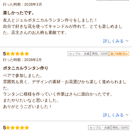
人数：2人
行った時期：2026年3月
投稿日：2026年3月25日
楽しかったです。
友人とジェルボタニカルランタン作りをしました！
自分で好きな花を使ってキャンドルが作れて、とても楽しめまし
た。店主さんのお人柄も素敵です。
投稿者：
パン粉さん
詳しくみる
混雑具合：空いていた
滞在時間：1～2時間
5
カップル・夫婦
男性／30代
遊び体験済み
人数：2人
行った時期：2026年2月
投稿日：2026年3月25日
ボタニカルランタン作り
ペアで参加しました。
雰囲気も良く、デザインの素材・お花選びから楽しく進められまし
た。
ランタンに模様を作っていく作業はさらに面白かったです。
またやりたいなと思いました。
ありがとうございました！
投稿者：
りょうずさん
詳しくみる
混雑具合：空いていた
滞在時間：1～2時間
5
カップル・夫婦
男性／20代
設備の有無：トイレ