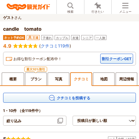
検索
行きたい
メニュー
ゲスト
さん
candle tomato
ネット予約OK
王道
子連れ
カップル
友達
シニア
一人旅
4.9
(
クチコミ119件
)
お得な割引クーポン配布中！
割引クーポンGET
最大10%割引
概要
プラン
写真
クチ
コミ
地図
周辺
情報
クチコミを投稿する
1 - 10件
（全119件中）
絞り込み