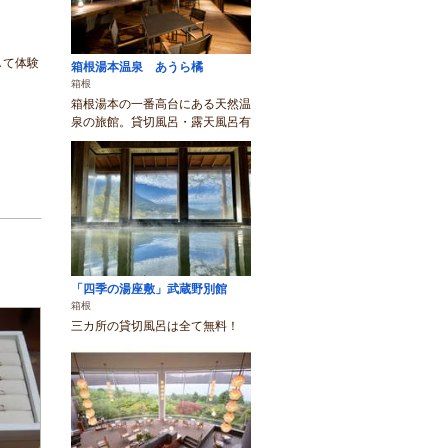
して体験
箱根湯本温泉 あうら橘
箱根
箱根湯本の一番高台にある天然温
泉の旅館。貸切風呂・露天風呂有
「四季の湯座敷」武蔵野別館
箱根
三カ所の貸切風呂は全て無料！