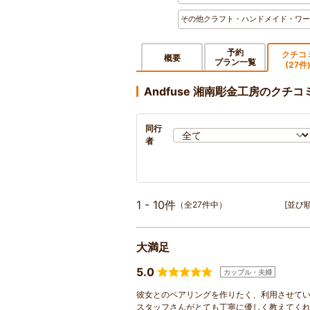
その他クラフト・ハンドメイド・ワー
予約
クチコ
概要
プラン一覧
(27件
Andfuse 湘南彫金工房のクチコ
同行
者
1 - 10件
（全27件中）
[並び順
大満足
5.0
カップル・夫婦
彼女とのペアリングを作りたく、利用させて
スタッフさんがとても丁寧に優しく教えてく