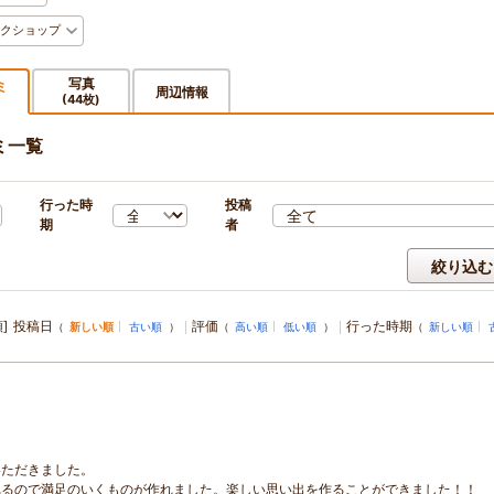
クショップ
写真
ミ
周辺情報
(44枚)
)
ミ一覧
行った時
投稿
期
者
絞り込む
]
投稿日
評価
行った時期
（
新しい順
古い順
）
（
高い順
低い順
）
（
新しい順
いただきました。
れるので満足のいくものが作れました。楽しい思い出を作ることができました！！