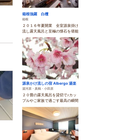
箱根強羅 白檀
箱根
２０１６年夏開業 全室源泉掛け
流し露天風呂と至極の懐石を堪能
源泉かけ流しの宿 Albergo 湯楽
湯河原・真鶴・小田原
２０畳の露天風呂を貸切で♪カッ
プルやご家族で過ごす最高の瞬間