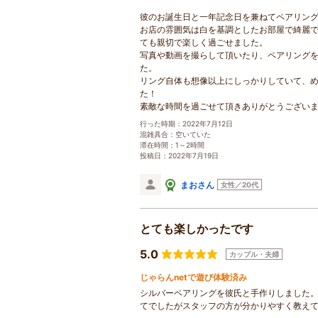
彼のお誕生日と一年記念日を兼ねてペアリン
お店の雰囲気は白を基調としたお部屋で綺麗
ても親切で楽しく過ごせました。
写真や動画を撮らして頂いたり、ペアリング
た。
リング自体も想像以上にしっかりしていて、
た！
素敵な時間を過ごせて頂きありがとうござい
行った時期：2022年7月12日
混雑具合：空いていた
滞在時間：1～2時間
投稿日：2022年7月19日
まおさん
女性／20代
とても楽しかったです
5.0
カップル・夫婦
じゃらんnetで遊び体験済み
シルバーペアリングを彼氏と手作りしました
てでしたがスタッフの方が分かりやすく教え