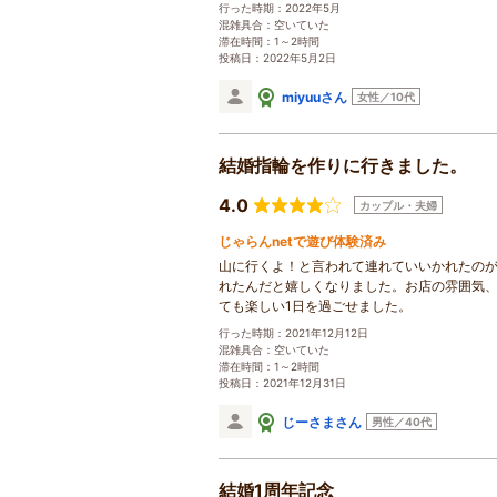
行った時期：2022年5月
混雑具合：空いていた
滞在時間：1～2時間
投稿日：2022年5月2日
miyuuさん
女性／10代
結婚指輪を作りに行きました。
4.0
カップル・夫婦
じゃらんnetで遊び体験済み
山に行くよ！と言われて連れていいかれたのがa
れたんだと嬉しくなりました。お店の雰囲気
ても楽しい1日を過ごせました。
行った時期：2021年12月12日
混雑具合：空いていた
滞在時間：1～2時間
投稿日：2021年12月31日
じーさまさん
男性／40代
結婚1周年記念