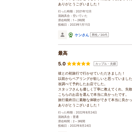
ありがとうございました！
行った時期：2021年12月
混雑具合：空いていた
滞在時間：1～2時間
投稿日：2023年1月11日
ケンさん
男性／20代
最高
5.0
カップル・夫婦
彼との初旅行で行かせていただきました！
以前からペアリングが欲しいと思っていまし
攻調べて予約したお店でした。
スタッフさんも優しく丁寧に教えてくれ、失
こちらのお店を選んで本当に良かったです。
旅行最終日に素敵な体験ができて本当に良か
ありがとうございました！
行った時期：2022年8月24日
混雑具合：普通
滞在時間：2～3時間
投稿日：2022年8月24日