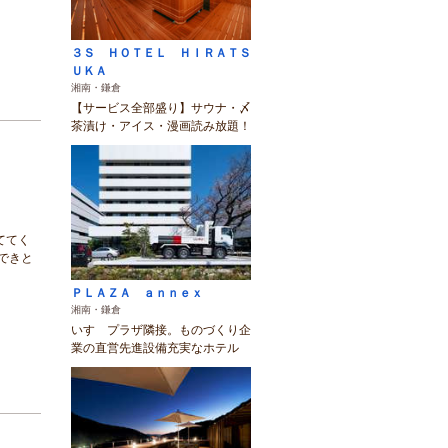
３Ｓ ＨＯＴＥＬ ＨＩＲＡＴＳ
ＵＫＡ
湘南・鎌倉
【サービス全部盛り】サウナ・〆
茶漬け・アイス・漫画読み放題！
ててく
できと
ＰＬＡＺＡ ａｎｎｅｘ
湘南・鎌倉
いすゞプラザ隣接。ものづくり企
業の直営先進設備充実なホテル