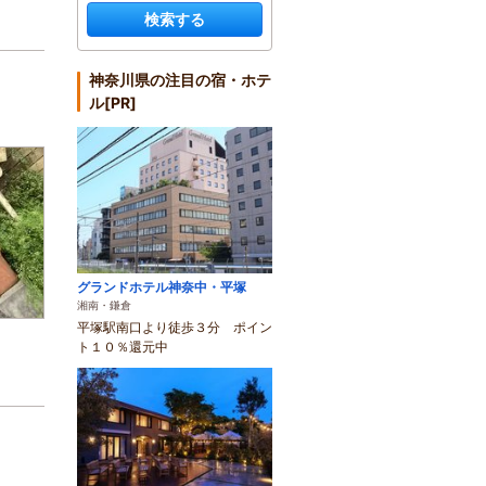
検索する
神奈川県の注目の宿・ホテ
ル[PR]
グランドホテル神奈中・平塚
湘南・鎌倉
平塚駅南口より徒歩３分 ポイン
ト１０％還元中