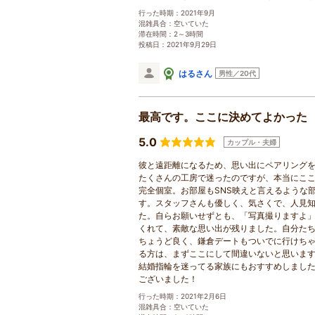
行った時期：2021年9月
混雑具合：空いていた
滞在時間：2～3時間
投稿日：2021年9月29日
はるさん
男性／20代
最高です。ここに決めてよかった
5.0
カップル・夫婦
彼と遠距離になるため、思い出にペアリング
たくさんの工房で迷ったのですが、本当にこ
完全個室。お部屋もSNS映えと言えるような
す。スタッフさんも優しく、気さくで、人見
た。自らお願いせずとも、「写真撮りますよ
くれて、素敵な思い出が残りました。自分たち
ちょうど良く、鎌倉デートもついでに行けち
る方は、まずここにして間違いないと思いま
結婚指輪を迷ってる家族にもおすすめしまし
ございました！
行った時期：2021年2月6日
混雑具合：空いていた