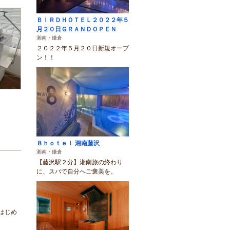
ＢＩＲＤＨＯＴＥＬ２０２２年５
月２０日ＧＲＡＮＤＯＰＥＮ
湘南・鎌倉
２０２２年５月２０日新規オープ
ン！！
８ｈｏｔｅｌ 湘南藤沢
湘南・鎌倉
【藤沢駅２分】湘南旅の終わり
に、スパで自分へご褒美を。
はじめ