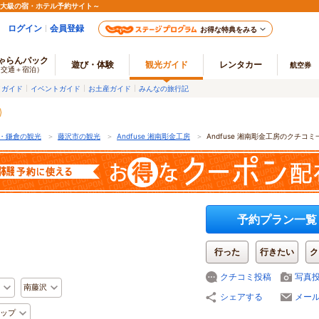
最大級の宿・ホテル予約サイト～
ログイン
会員登録
お得な特典をみる
ゃらんパック
遊び・体験
観光ガイド
レンタカー
航空券
（交通＋宿泊）
メガイド
イベントガイド
お土産ガイド
みんなの旅行記
・鎌倉の観光
＞
藤沢市の観光
＞
Andfuse 湘南彫金工房
＞
Andfuse 湘南彫金工房のクチコミ
予約プラン一覧
行った
行きたい
ク
クチコミ投稿
写真
南藤沢
シェアする
メー
ップ