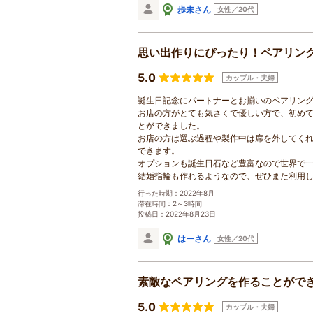
歩未さん
女性／20代
思い出作りにぴったり！ペアリン
5.0
カップル・夫婦
誕生日記念にパートナーとお揃いのペアリン
お店の方がとても気さくで優しい方で、初め
とができました。
お店の方は選ぶ過程や製作中は席を外してく
できます。
オプションも誕生日石など豊富なので世界で
結婚指輪も作れるようなので、ぜひまた利用
行った時期：2022年8月
滞在時間：2～3時間
投稿日：2022年8月23日
はーさん
女性／20代
素敵なペアリングを作ることがで
5.0
カップル・夫婦