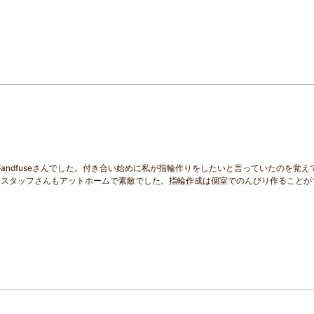
ndfuseさんでした。付き合い始めに私が指輪作りをしたいと言っていたのを覚え
、スタッフさんもアットホームで素敵でした。指輪作成は個室でのんびり作ることが