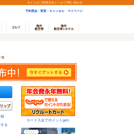
サイトのご利用方法
ヘルプ/問い合わせ
予約照会・変更・キャンセル
マイページ
海外
海外
ゴルフ
航空券
航空券+ホテル
一覧
リップ
投稿
カード入会でポイントget♪
ルする