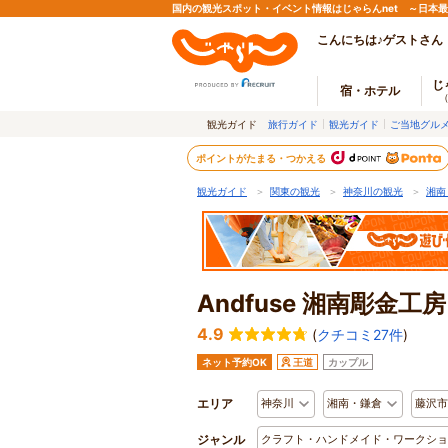
国内の観光スポット・イベント情報はじゃらんnet ～日本
こんにちは♪ゲストさん
じ
宿・ホテル
観光ガイド
旅行ガイド
観光ガイド
ご当地グル
ポイントがたまる・つかえる
観光ガイド
＞
関東の観光
＞
神奈川の観光
＞
湘南
Andfuse 湘南彫金工房
4.9
(
クチコミ27件
)
ネット予約OK
王道
カップル
エリア
神奈川
湘南・鎌倉
藤沢市
ジャンル
クラフト・ハンドメイド・ワークショ