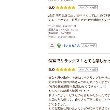
5.0
カップル・夫婦
結婚1周年記念の思い出作りとしてはじめて利
することができ、世界に1つだけの素敵なペア
行った時期：2021年11月
混雑具合：やや空いていた
滞在時間：1～2時間
投稿日：2021年11月25日
けいまるさん
女性／20代
個室でリラックス！とても楽しか
5.0
カップル・夫婦
彼女と思い出作りを兼ねてペアリングを作り
完全個室で他のお客さんの目も気にならずと
(写真や動画撮影も気兼ねなくできますよ！)
もちろんお部屋も綺麗でした^^
ドリンクがサービスなのもありがたかったで
お店の方も優しく、作り方を丁寧に教えてく
ができました。
とても素敵な思い出とリングができて満足で