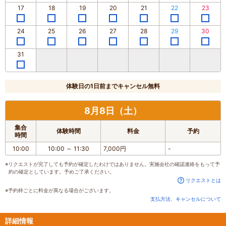
17
18
19
20
21
22
23
24
25
26
27
28
29
30
31
体験日の1日前までキャンセル無料
8月8日（土）
集合
体験時間
料金
予約
時間
10:00
10:00
～
11:30
7,000円
-
※リクエストが完了しても予約が確定したわけではありません。実施会社の確認連絡をもって予
約の確定としています。予めご了承ください。
リクエストとは
※予約枠ごとに料金が異なる場合がございます。
支払方法、キャンセルについて
詳細情報