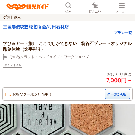
検索
行きたい
メニュー
ゲスト
さん
三国湊伝統芸能 初香会/村田石材店
プラン一覧
学び＆アート旅♪ ここでしかできない 笏谷石プレートオリジナル
彫刻体験（文字彫り）
その他クラフト・ハンドメイド・ワークショップ
ポイント2％
おひとりさま
7,000円～
お得なクーポン配布中！
クーポンGET