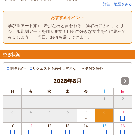
詳細・地図をみる
おすすめポイント
学び＆アート旅♪ 希少な石と言われる、笏谷石にふれ、オリ
ジナル彫刻アートを作ります！自分の好きな文字を石に彫って
みましょう！ 当日、お持ち帰りできます。
空き状況
○
即時予約可
□
リクエスト予約可
×
空きなし
－
受付対象外
2026年8月
月
火
水
木
金
土
日
1
2
3
4
5
6
7
8
9
10
11
12
13
14
15
16