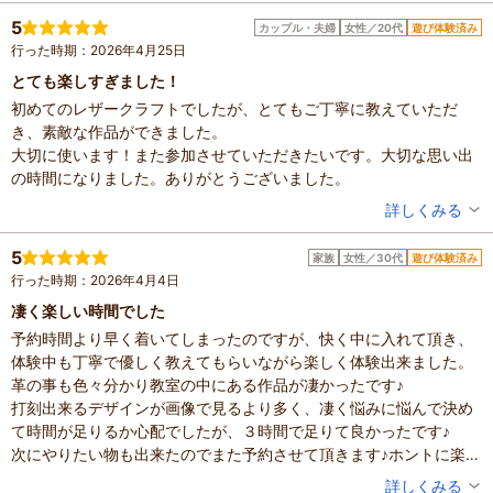
滞在時間：2～3時間
5
カップル・夫婦
女性／20代
遊び体験済み
設備の有無：駐車場、トイレ
行った時期：2026年4月25日
投稿日：2026年6月12日
とても楽しすぎました！
体験した高評価プラン
初めてのレザークラフトでしたが、とてもご丁寧に教えていただ
【 初めてのレザークラフト コインケース編 】 ファミリー・
き、素敵な作品ができました。
カップル・女性に大人気！！
大切に使います！また参加させていただきたいです。大切な思い出
5,000円～
大人
の時間になりました。ありがとうございました。
※最新のプラン内容はクチコミ投稿時と異なる場合があります。
投稿者：
まめさん
詳しくみる
予約時は必ずプラン詳細をご確認ください。
混雑具合：普通
滞在時間：2～3時間
5
家族
女性／30代
遊び体験済み
設備の有無：駐車場、トイレ
行った時期：2026年4月4日
投稿日：2026年4月26日
凄く楽しい時間でした
体験した高評価プラン
予約時間より早く着いてしまったのですが、快く中に入れて頂き、
【 初めてのレザークラフト コインケース編 】 ファミリー・
体験中も丁寧で優しく教えてもらいながら楽しく体験出来ました。
カップル・女性に大人気！！
革の事も色々分かり教室の中にある作品が凄かったです♪
5,000円～
大人
打刻出来るデザインが画像で見るより多く、凄く悩みに悩んで決め
※最新のプラン内容はクチコミ投稿時と異なる場合があります。
て時間が足りるか心配でしたが、３時間で足りて良かったです♪
予約時は必ずプラン詳細をご確認ください。
次にやりたい物も出来たのでまた予約させて頂きます♪ホントに楽し
かったです♪ありがとうございました♪
投稿者：
おマナさん
詳しくみる