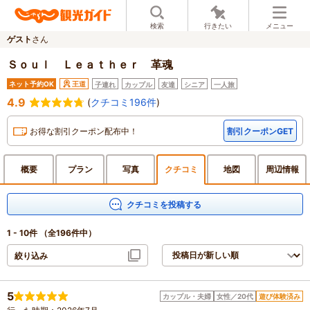
検索
行きたい
メニュー
ゲスト
さん
Ｓｏｕｌ Ｌｅａｔｈｅｒ 革魂
ネット予約OK
王道
子連れ
カップル
友達
シニア
一人旅
4.9
(
クチコミ196件
)
お得な割引クーポン配布中！
割引クーポンGET
概要
プラン
写真
クチ
コミ
地図
周辺
情報
クチコミを投稿する
1 - 10件
（全196件中）
絞り込み
5
カップル・夫婦
女性／20代
遊び体験済み