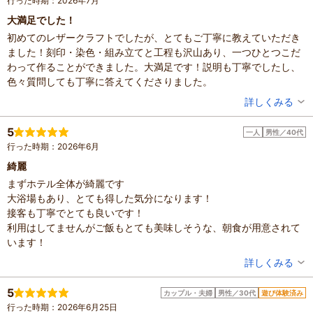
行った時期：2026年7月
大満足でした！
初めてのレザークラフトでしたが、とてもご丁寧に教えていただき
ました！刻印・染色・組み立てと工程も沢山あり、一つひとつこだ
わって作ることができました。大満足です！説明も丁寧でしたし、
色々質問しても丁寧に答えてくださりました。
投稿者：
ひびきさん
詳しくみる
混雑具合：空いていた
滞在時間：3時間以上
5
一人
男性／40代
設備の有無：駐車場、トイレ
行った時期：2026年6月
投稿日：2026年7月23日
綺麗
体験した高評価プラン
まずホテル全体が綺麗です
【 初めてのレザークラフト キーケース編】 ファミリー・カ
大浴場もあり、とても得した気分になります！
ップル・女性に大人気！
接客も丁寧でとても良いです！
6,000円～
大人
利用はしてませんがご飯もとても美味しそうな、朝食が用意されて
※最新のプラン内容はクチコミ投稿時と異なる場合があります。
います！
予約時は必ずプラン詳細をご確認ください。
投稿者：
ダイさん
詳しくみる
投稿日：2026年7月11日
5
カップル・夫婦
男性／30代
遊び体験済み
行った時期：2026年6月25日