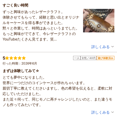
すごく良い時間
ずっと興味があったレザークラフト。
体験させてもらって、経験と思い出とオリジナ
ルキーケースを得る事ができました。
黙々と作業して、時間はあっというまでした。
もっと興味がでてきて、今レザークラフトの
YouTubeたくさん見てます。笑
まずは趣味として、始めてみようかと思いま
投稿者：
しょーたさん
詳しくみる
す。もっと上手になりたいです。
混雑具合：空いていた
優しくわかりやすく教えて頂き、ありがとうご
滞在時間：3時間以上
5
一人
女性／40代
遊び体験済み
設備の有無：駐車場、トイレ
ざいました。
行った時期：2026年6月
投稿日：2026年6月26日
まずは体験してみて☆
体験した高評価プラン
とても夢中になりました。
【 初めてのレザークラフト キーケース編】 ファミリー・カ
世界に一つだけのコインケースが作れちゃいます。
ップル・女性に大人気！
親切丁寧に教えてくださいますし、色の希望を伝えると、柔軟に対
6,000円～
大人
応していただけました。
※最新のプラン内容はクチコミ投稿時と異なる場合があります。
また近々伺って、同じモノに再チャレンジしたいのと、また違うモ
予約時は必ずプラン詳細をご確認ください。
ノも作ってみたいです。
投稿者：
棗さん
詳しくみる
混雑具合：空いていた