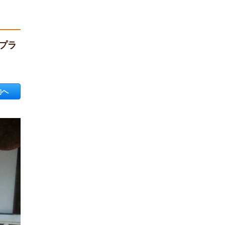
プラ
約へ