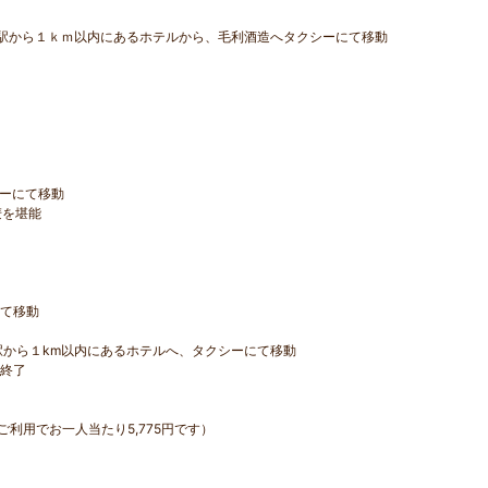
JR福井駅から１ｋｍ以内にあるホテルから、毛利酒造へタクシーにて移動
シーにて移動
麦を堪能
にて移動
R福井駅から１km以内にあるホテルへ、タクシーにて移動
、終了
利用でお一人当たり5,775円です）