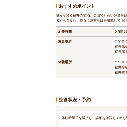
おすすめポイント
蔵元が誇る福井の地酒。全国でも高い評価を
名所も含まれ、昼食に越前そばを堪能して頂
所要時間
5時間3
集合場所
〒910-
福井県福
福井駅
体験場所
〒910-
福井県福
福井駅
空き状況・予約
体験希望日を選択し、詳細を確認して申し