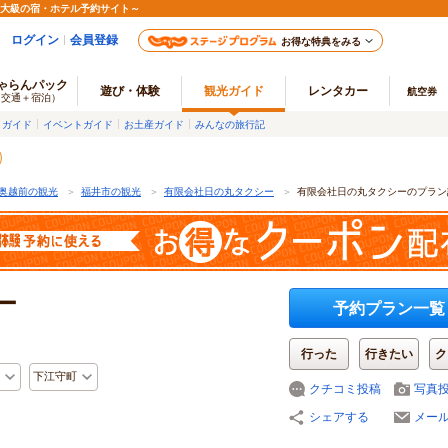
最大級の宿・ホテル予約サイト～
ログイン
会員登録
お得な特典をみる
ゃらんパック
遊び・体験
観光ガイド
レンタカー
航空券
（交通＋宿泊）
メガイド
イベントガイド
お土産ガイド
みんなの旅行記
奥越前の観光
＞
福井市の観光
＞
有限会社日の丸タクシー
＞
有限会社日の丸タクシーのプラン
ー
予約プラン一覧
行った
行きたい
ク
下江守町
クチコミ投稿
写真
シェアする
メー