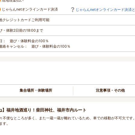
現地現金払い
じゃらんnetオンラインカード決済
じゃらんnetオンラインカード決済
地クレジットカードご利用可能
び・体験2日前の18:00まで
日： 遊び・体験料金の100％
連絡キャンセル： 遊び・体験料金の100％
集合場所・体験場所
注意事項・その他
ね】福井地酒巡り！柴田神社、福井市内ルート
々不便なところが多く、また一蔵一蔵が離れているため、車での移動が不可欠です
ます。