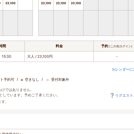
0
23,100
23,100
23,100
23,100
時間
料金
予約
(この先ログイン)
 15:30
大人
/ 23,100円
-
カレンダーに
×
－
ト予約可
空きなし
受付対象外
わけではありません。
としています。予めご了承ください。
リクエスト
ます。