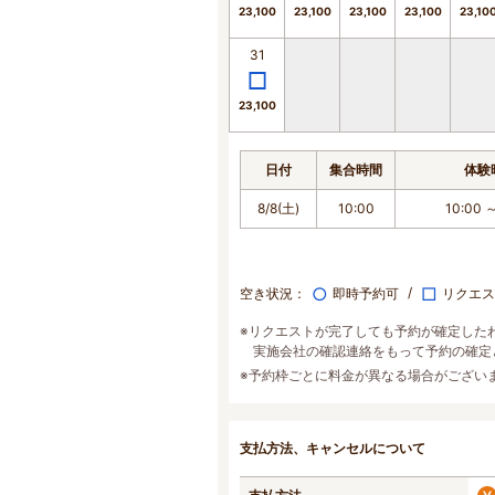
23,100
23,100
23,100
23,100
23,10
31
23,100
日付
集合時間
体験
8/8(土)
10:00
10:00 ～
○
□
空き状況：
即時予約可
リクエス
※リクエストが完了しても予約が確定した
実施会社の確認連絡をもって予約の確定
※予約枠ごとに料金が異なる場合がござい
支払方法、キャンセルについて