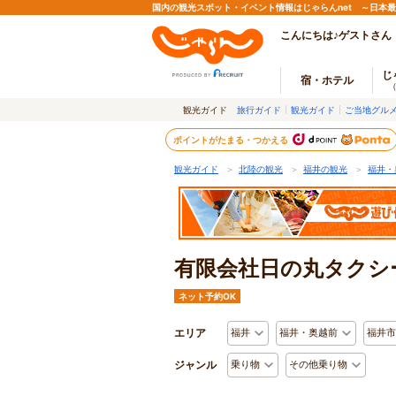
国内の観光スポット・イベント情報はじゃらんnet ～日本
こんにちは♪ゲストさん
じ
宿・ホテル
観光ガイド
旅行ガイド
観光ガイド
ご当地グル
ポイントがたまる・つかえる
観光ガイド
＞
北陸の観光
＞
福井の観光
＞
福井・
有限会社日の丸タクシ
ネット予約OK
エリア
福井
福井・奥越前
福井市
ジャンル
乗り物
その他乗り物