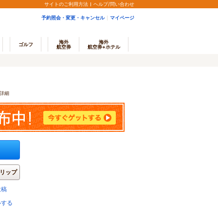
サイトのご利用方法
ヘルプ/問い合わせ
予約照会・変更・キャンセル
マイページ
海外
海外
ゴルフ
航空券
航空券+ホテル
詳細
リップ
投稿
ルする