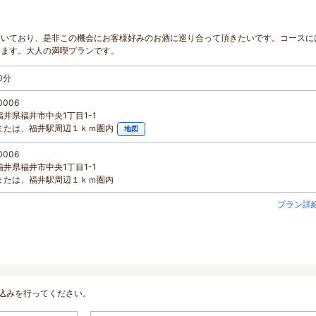
頂いており、是非この機会にお客様好みのお酒に巡り合って頂きたいです。コースに
けます。大人の満喫プランです。
0分
0006
井県福井市中央1丁目1-1
または、福井駅周辺１ｋｍ圏内
地図
0006
井県福井市中央1丁目1-1
または、福井駅周辺１ｋｍ圏内
プラン詳
込みを行ってください。