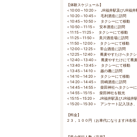
【体験スケジュール】
＜10:00～10:20＞ JR福井駅及び
＜10:20～10:45＞ 毛利酒造に訪問
＜10:45～10:50＞ タクシーにて移動
＜10:50～11:15＞ 安本酒造に訪問
＜11:15～11:25＞ タクシーにて移動
＜11:25～11:50＞ 美川酒造場に訪問
＜11:50～12:00＞ タクシーにて移動
＜12:00～12:25＞ 常山酒造に訪問
＜12:25～12:40＞ 蕎麦やすたけへタク
＜12:40～13:40＞ 蕎麦やすたけにて蕎
＜13:40～13:45＞ タクシーにて移動
＜13:45～14:10＞ 越の磯に訪問
＜14:10～14:20＞ タクシーにて移動
＜14:20～14:45＞ 田嶋酒造に訪問
＜14:45～14:55＞ 柴田神社へタクシー
＜14:55～15:15＞ 柴田神社を観光
＜15:15～15:20＞ JR福井駅及びJ
＜15:20～15:30＞ アンケート記入頂き
【料金】
２３，１００円（お車代になります/4名様ご
【最小催行人数／定員】