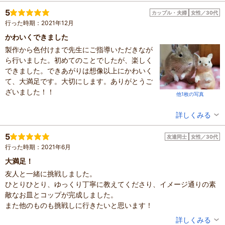
滞在時間：1～2時間
5
カップル・夫婦
女性／30代
人数：2人
行った時期：2021年12月
設備の有無：駐車場、トイレ
投稿日：2022年3月21日
かわいくできました
製作から色付けまで先生にご指導いただきなが
ら行いました。初めてのことでしたが、楽しく
できました。できあがりは想像以上にかわいく
て、大満足です。大切にします。ありがとうご
ざいました！！
他1枚の写真
投稿者：
ももぽさん
詳しくみる
混雑具合：空いていた
滞在時間：1～2時間
5
友達同士
女性／30代
設備の有無：駐車場
行った時期：2021年6月
投稿日：2021年12月18日
大満足！
友人と一緒に挑戦しました。
ひとりひとり、ゆっくり丁寧に教えてくださり、イメージ通りの素
敵なお皿とコップが完成しました。
また他のものも挑戦しに行きたいと思います！
投稿者：
さゆさん
詳しくみる