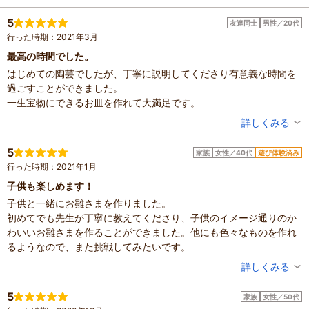
混雑具合：空いていた
滞在時間：1～2時間
5
友達同士
男性／20代
人数：2人
行った時期：2021年3月
設備の有無：駐車場
投稿日：2021年9月29日
最高の時間でした。
はじめての陶芸でしたが、丁寧に説明してくださり有意義な時間を
過ごすことができました。
一生宝物にできるお皿を作れて大満足です。
投稿者：
ほのさん
詳しくみる
混雑具合：空いていた
滞在時間：1～2時間
5
家族
女性／40代
遊び体験済み
人数：2人
行った時期：2021年1月
設備の有無：駐車場、トイレ
投稿日：2021年3月3日
子供も楽しめます！
子供と一緒にお雛さまを作りました。
初めてでも先生が丁寧に教えてくださり、子供のイメージ通りのか
わいいお雛さまを作ることができました。他にも色々なものを作れ
るようなので、また挑戦してみたいです。
投稿者：
hanaさん
詳しくみる
混雑具合：空いていた
滞在時間：1～2時間
5
家族
女性／50代
人数：2人