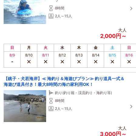
ツ
8時間
2人～15人
大人
2,000円～
日
月
火
水
木
金
土
日
8/9
8/10
8/11
8/12
8/13
8/14
8/15
8/16
【銚子・犬若海岸】≪ 海釣り＆海遊びプラン≫ 釣り道具一式＆
海遊び道具付き！最大8時間の海の家利用OK！
釣り(釣り堀・渓流釣り・海釣り等)
8時間
2人～15人
大人
3,000円～