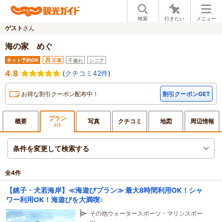
検索
行きたい
メニュー
ゲスト
さん
海の家 めぐ
ネット予約OK
王道
子連れ
シニア
4.8
(
クチコミ42件
)
お得な割引クーポン配布中！
割引クーポンGET
プラン
概要
写真
クチ
コミ
地図
周辺
情報
4件
条件を変更して検索する
全
4
件
【銚子・犬若海岸】≪海遊びプラン≫ 最大8時間利用OK！シャ
ワー利用OK！海遊びを大満喫♪
その他ウォータースポーツ・マリンスポー