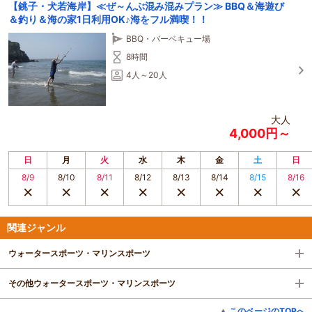
【銚子・犬若海岸】≪ぜ～んぶ混み混みプラン≫ BBQ＆海遊び
＆釣り＆海の家1日利用OK♪海をフル満喫！！
BBQ・バーベキュー場
8時間
4人～20人
大人
4,000円～
日
月
火
水
木
金
土
日
8/9
8/10
8/11
8/12
8/13
8/14
8/15
8/16
関連ジャンル
ウォータースポーツ・マリンスポーツ
その他ウォータースポーツ・マリンスポーツ
このページのTOPへ