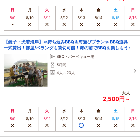
日
月
火
水
木
金
土
日
8/9
8/10
8/11
8/12
8/13
8/14
8/15
8/16
【銚子・犬若海岸】≪持ち込みBBQ＆海遊びプラン≫ BBQ道具
一式貸出！部屋/ベランダも貸切可能！海の前でBBQを楽しもう♪
BBQ・バーベキュー場
8時間
4人～20人
大人
2,500円～
日
月
火
水
木
金
土
日
8/9
8/10
8/11
8/12
8/13
8/14
8/15
8/16