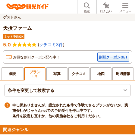
検索
行きたい
メニュー
ゲスト
さん
天授ファーム
ネット予約OK
5.0
(
クチコミ3件
)
お得な割引クーポン配布中！
割引クーポンGET
プラン
概要
写真
クチ
コミ
地図
周辺
情報
0件
条件を変更して検索する
申し訳ありませんが、設定された条件で体験できるプランがないか、実
施会社がじゃらんnetでの予約受付を停止中です。
条件を設定し直すか、他の実施会社をご利用ください。
関連ジャンル