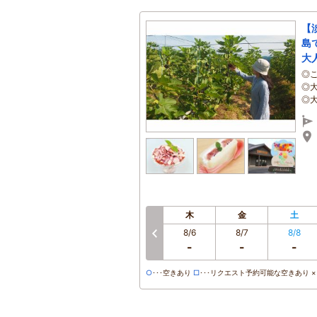
【
島
大
◎
◎
◎
木
金
土
8/6
8/7
8/8
-
-
-
○
･･･空きあり
□
･･･リクエスト予約可能な空きあり ×･