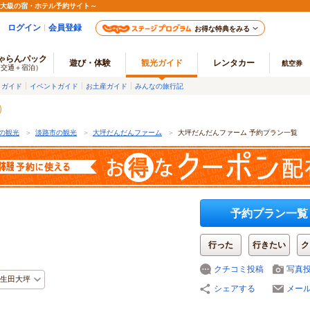
最大級の宿・ホテル予約サイト～
ログイン
会員登録
お得な特典をみる
ゃらんパック
遊び・体験
観光ガイド
レンタカー
航空券
（交通＋宿泊）
メガイド
イベントガイド
お土産ガイド
みんなの旅行記
の観光
＞
淡路市の観光
＞
大坪だんだんファーム
＞
大坪だんだんファーム 予約プラン一覧
予約プラン一覧
行った
行きたい
ク
クチコミ投稿
写真
生田大坪
シェアする
メー