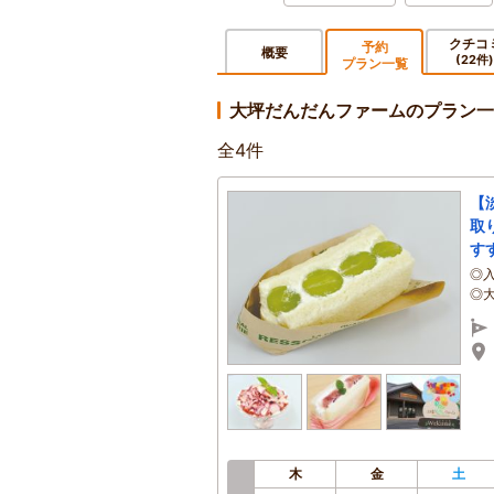
クチコ
予約
概要
(22件)
プラン一覧
大坪だんだんファームのプラン一
全
4
件
【
取
す
◎
◎
木
金
土