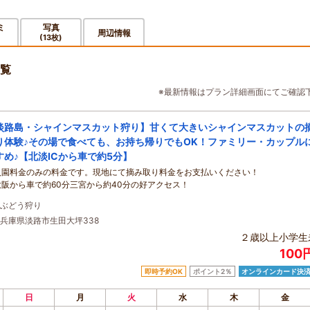
ミ
写真
周辺情報
(13枚)
覧
※最新情報はプラン詳細画面にてご確認
淡路島・シャインマスカット狩り】甘くて大きいシャインマスカットの
り体験♪その場で食べても、お持ち帰りでもOK！ファミリー・カップル
すめ♪【北淡ICから車で約5分】
入園料金のみの料金です。現地にて摘み取り料金をお支払いください！
大阪から車で約60分三宮から約40分の好アクセス！
ぶどう狩り
兵庫県淡路市生田大坪338
２歳以上小学生
100
即時予約OK
ポイント2％
オンラインカード決
日
月
火
水
木
金