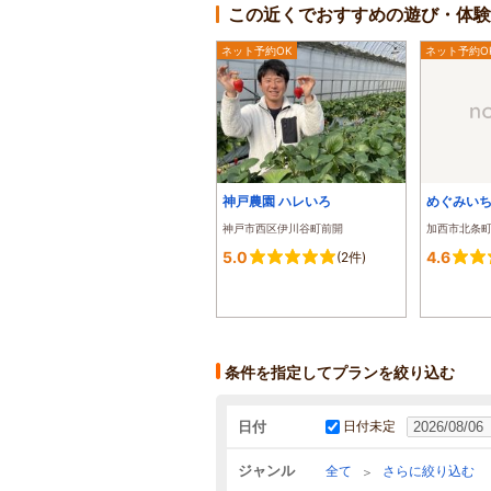
この近くでおすすめの遊び・体験
ネット予約OK
ネット予約O
神戸農園 ハレいろ
めぐみい
神戸市西区伊川谷町前開
加西市北条
5.0
4.6
(2件)
条件を指定してプランを絞り込む
日付
日付未定
ジャンル
全て
さらに絞り込む