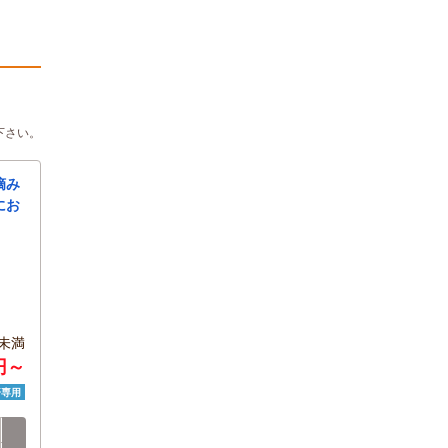
下さい。
摘み
にお
未満
円～
済専用
土
日
月
火
水
木