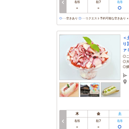
8/6
8/7
8/8
-
-
○
○
･･･空きあり
□
･･･リクエスト予約可能な空きあり ×･
＜
り
ァ
◎
◎
◎
木
金
土
8/6
8/7
8/8
-
-
○