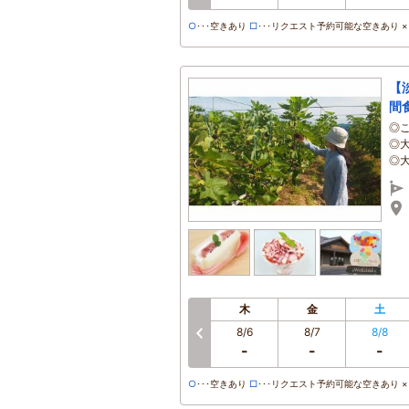
○
･･･空きあり
□
･･･リクエスト予約可能な空きあり ×･
【
間
◎
◎
◎
木
金
土
8/6
8/7
8/8
-
-
-
○
･･･空きあり
□
･･･リクエスト予約可能な空きあり ×･