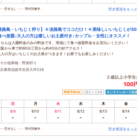
･･空きなし －･･･受付対象外
空き状況をもっ
淡路島・いちじく狩り】☆淡路島でココだけ！☆美味しいいちじくが30
食べ放題♪大人の方は嬉しいお土産付き♪カップル・女性にオススメ！
こちらは入園料金のみの料金です。現地にて食べ放題料金をお支払いください！
大阪から車で約60分三宮から約40分の好アクセス！
大人の方はいちじくのお土産がつきます！お家でもお楽しみください！
その他果物・野菜狩り
兵庫県淡路市生田大坪338
２歳以上小学生
100
即時予約OK
ポイント2％
オンラインカード決
日
月
火
水
木
金
8/9
8/10
8/11
8/12
8/13
8/14
-
-
-
-
-
-
･･空きなし －･･･受付対象外
空き状況をもっ