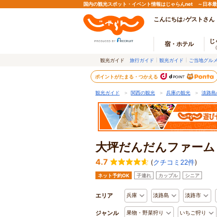
国内の観光スポット・イベント情報はじゃらんnet ～日本
こんにちは♪ゲストさん
じ
宿・ホテル
観光ガイド
旅行ガイド
観光ガイド
ご当地グル
ポイントがたまる・つかえる
観光ガイド
＞
関西の観光
＞
兵庫の観光
＞
淡路島
大坪だんだんファーム
4.7
(
クチコミ22件
)
ネット予約OK
子連れ
カップル
シニア
エリア
兵庫
淡路島
淡路市
ジャンル
果物・野菜狩り
いちご狩り