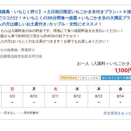
淡路島・いちじく狩り】＜土日祝日限定いちごかき氷付きプラン♪＞☆
でココだけ！☆いちじくの30分間食べ放題＋いちごかき氷の大満足プラ
人の方は嬉しいお土産付き♪カップル・女性にオススメ！
こちらは入園料金のみの料金です。現地にて食べ放題料金をお支払いください！
大阪から車で約60分三宮から約40分の好アクセス！
大人の方はいちじくのお土産がつきます！お家でもお楽しみください！
その他果物・野菜狩り
兵庫県淡路市生田大坪338
お一人（入園料＋いちごかき
1,10
即時予約OK
ポイント2％
オンラインカード決
日
月
火
水
木
金
8/9
8/10
8/11
8/12
8/13
8/14
-
-
-
-
-
-
･･空きなし －･･･受付対象外
空き状況をもっ