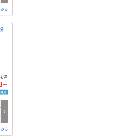
とみる
分
未満
円～
済専用
土
日
月
火
水
木
8/15
8/16
8/17
8/18
8/19
8/20
○
○
○
○
○
○
とみる