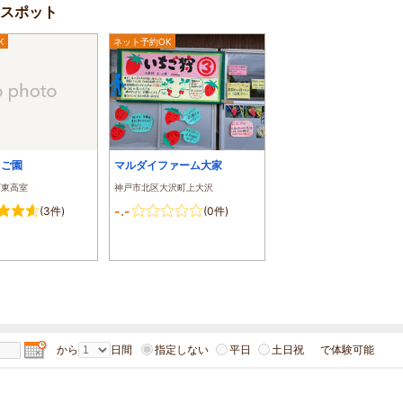
スポット
K
ネット予約OK
ちご園
マルダイファーム大家
町東高室
神戸市北区大沢町上大沢
-.-
(3件)
(0件)
から
日間
指定しない
平日
土日祝
で体験可能