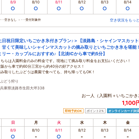
8/9
8/10
8/11
8/12
8/13
8/14
○
○
○
○
○
○
･･空きなし －･･･受付対象外
空き状況をもっ
土日祝日限定いちごかき氷付きプラン♪＞【淡路島・シャインマスカット
】甘くて美味しいシャインマスカットの摘み取りといちごかき氷を堪能
ミリー・カップルにおすすめ♪【北淡ICから車で約5分】
こちらは入園料金のみの料金です。現地にて摘み取り料金をお支払いください！
大阪から車で約60分三宮から約40分の好アクセス！
摘み取りしたぶどうは農園で食べても、持ち帰ってもOK！
ぶどう狩り
兵庫県淡路市生田大坪338
お一人（入園料＋いちごかき
1,10
即時予約OK
ポイント2％
オンラインカード決
日
月
火
水
木
金
8/9
8/10
8/11
8/12
8/13
8/14
○
-
○
-
-
-