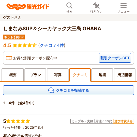
検索
行きたい
メニュー
ゲスト
さん
しまなみSUP＆シーカヤック大三島 OHANA
ネット予約OK
4.5
(
クチコミ4件
)
お得な割引クーポン配布中！
割引クーポンGET
概要
プラン
写真
クチ
コミ
地図
周辺
情報
クチコミを投稿する
1 - 4件
（全4件中）
5
カップル・夫婦
男性／30代
遊び体験済み
行った時期：2025年8月
初心者でも安心です