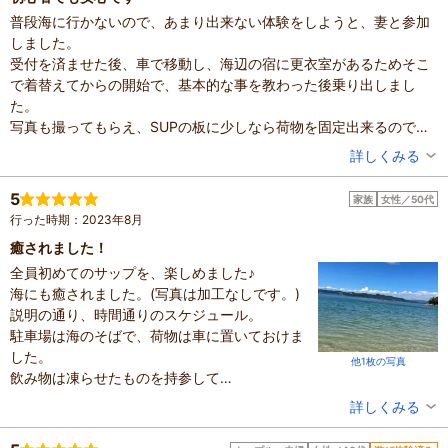
普段海に行かないので、あまり出来ない体験をしようと、妻と参加
しました。
受付を済ませた後、車で移動し、海辺の宿に更衣室があるためそこ
で着替えてからの開始で、基本的な事を教わった後乗り出しまし
た。
写真も撮ってもらえ、SUPの板に少しなら荷物を固定出来るので、
身軽に体験できます。(私は飲み物とサンダルだけ持って行きまし
投稿者：
鰯さん
詳しくみる
た。)
混雑具合：空いていた
1時間半程度ですが、少し離れた海岸に上陸したり、とても楽しかっ
滞在時間：1～2時間
5
家族
女性／50代
投稿日：2025年8月25日
たです。
行った時期：2023年8月
体験した高評価プラン
癒されました！
《SUP体験＝ガイド付き》～瀬戸内海・しまなみ海道～初
全員初めてのサップを、楽しめました♪
めての方でも大歓迎♪ ☆☆
海にも癒されました。(写真は加工なしです。)
5,500円～
９歳以上
説明の通り、時間通りのスケジュール。
※最新のプラン内容はクチコミ投稿時と異なる場合があります。
駐車場は海のそばで、荷物は車に置いておけま
予約時は必ずプラン詳細をご確認ください。
した。
他1枚の写真
飲み物は凍らせたものを持参して
丁度良かったです。(体験8月)
投稿者：
satoさん
詳しくみる
近くなく遠くなく誘導して頂いたのも
混雑具合：普通
良かったです。
滞在時間：1～2時間