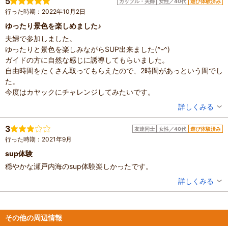
5
カップル・夫婦
女性／40代
遊び体験済み
人数：3人～5人
全体的にサービスを丁重に受けたい方は物足り
行った時期：2022年10月2日
家族の内訳：お子様、その他
ないかも
子供の年齢：7～12歳
ゆったり景色を楽しめました♪
しれないです。色々と私は程よい距離感でし
設備の有無：駐車場
夫婦で参加しました。
た。
投稿日：2023年8月7日
ゆったりと景色を楽しみながらSUP出来ました(^-^)
インストラクターの方が途中撮ってくれた写真
ガイドの方に自然な感じに誘導してもらいました。
は
自由時間をたくさん取ってもらえたので、2時間があっという間でし
片付け、シャワー後にエアドロしてくれまし
た。
た。
今度はカヤックにチャレンジしてみたいです。
シャワーはボディーソープなどの備え付けは無
かったです。
投稿者：
Aikoさん
詳しくみる
さっと洗い流して、水着なども洗ってから
混雑具合：空いていた
近くの銭湯に移動しました。
滞在時間：2～3時間
3
友達同士
女性／40代
遊び体験済み
設備の有無：駐車場、トイレ
銭湯は、食事もできて、ちょっとした休憩もで
行った時期：2021年9月
投稿日：2022年10月2日
きました。(マッサージチェア・リクライニン
sup体験
グチェアあり)
穏やかな瀬戸内海のsup体験楽しかったです。
子供達がまた行きたいと言ってくれたので、
選んで良かったです。ありがとうございまし
投稿者：
フジオカさん
詳しくみる
た！
混雑具合：やや空いていた
滞在時間：1～2時間
人数：3人～5人
設備の有無：駐車場
その他の周辺情報
投稿日：2021年9月7日