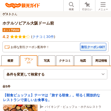
検索
行きたい
メニュー
ゲスト
さん
ホテルソビアル大阪ドーム前
ネット予約OK
4.2
(
クチコミ30件
)
お得な割引クーポン配布中！
割引クーポンGET
プラン
概要
写真
クチ
コミ
地図
周辺
情報
5件
条件を変更して検索する
全
5
件
【朝食ビュッフェ】テーマは「旅する朝食」。明るく開放的な
レストランで楽しいお食事を。
バイキング・ビュッフェ・ホテルレストラ