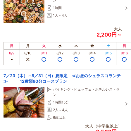
ン
1時間
1人～4人
大人
2,200円～
日
月
火
水
木
金
土
日
8/9
8/10
8/11
8/12
8/13
8/14
8/15
8/16
7／23（木）～8／31（日）夏限定 ≪お昼のシュラスコランチ
≫ 12種類90分コースプラン
バイキング・ビュッフェ・ホテルレストラ
ン
1時間15分
2人～4人
6歳以上
大人（中学生以上）