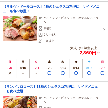
【サルヴァドールコース】4種のシュラスコ料理に、サイドメニ
ューも食べ放題！
バイキング・ビュッフェ・ホテルレストラ
ン
2時間
2人～4人
3歳以上
大人（中学生以上）
2,860円～
日
月
火
水
木
金
土
日
8/9
8/10
8/11
8/12
8/13
8/14
8/15
8/16
【サンパウロコース】18種のシュラスコ料理に、サイドメニュ
ーも食べ放題
バイキング・ビュッフェ・ホテルレストラ
ン