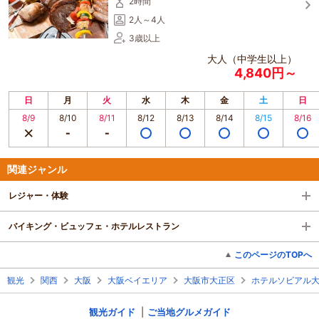
2時間
2人～4人
3歳以上
大人（中学生以上）
4,840円～
日
月
火
水
木
金
土
日
8/9
8/10
8/11
8/12
8/13
8/14
8/15
8/16
関連ジャンル
レジャー・体験
バイキング・ビュッフェ・ホテルレストラン
このページのTOPへ
観光
関西
大阪
大阪ベイエリア
大阪市大正区
ホテルソビアル
観光ガイド
ご当地グルメガイド