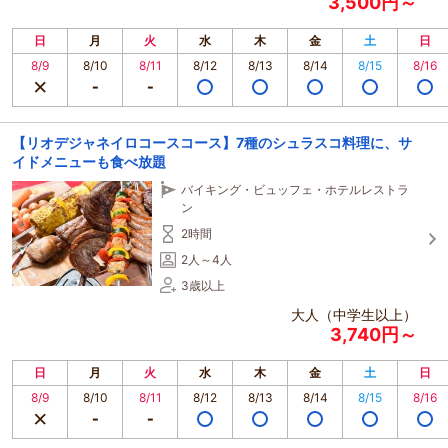
3,500円～
日
月
火
水
木
金
土
日
8/9
8/10
8/11
8/12
8/13
8/14
8/15
8/16
【リオデジャネイロコースコース】7種のシュラスコ料理に、サ
イドメニューも食べ放題
バイキング・ビュッフェ・ホテルレストラ
ン
2時間
2人～4人
3歳以上
大人（中学生以上）
3,740円～
日
月
火
水
木
金
土
日
8/9
8/10
8/11
8/12
8/13
8/14
8/15
8/16