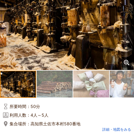
所要時間：
50分
利用人数：
4人～5人
集合場所：
高知県土佐市本村580番地
詳細・地図をみる