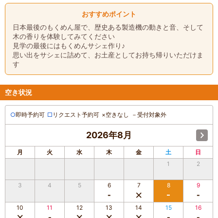
おすすめポイント
日本最後のもくめん屋で、歴史ある製造機の動きと音、そして
木の香りを体験してみてください
見学の最後にはもくめんサシェ作り♪
思い出をサシェに詰めて、お土産としてお持ち帰りいただけま
す
空き状況
○
即時予約可
□
リクエスト予約可
×
空きなし
－
受付対象外
2026年8月
月
火
水
木
金
土
日
1
2
3
4
5
6
7
8
9
10
11
12
13
14
15
16