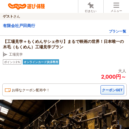
メニュー
行きたい
ゲスト
さん
有限会社戸田商行
プラン一覧
【工場見学＋もくめんサシェ作り】まるで映画の世界！日本唯一の
木毛（もくめん）工場見学プラン
工場見学
ポイント2％
オンラインカード決済専用
大人
2,000円～
お得なクーポン配布中！
クーポンGET