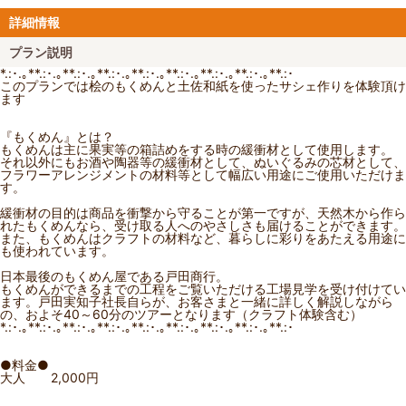
詳細情報
プラン説明
*.:･.｡**.:･.｡**.:･.｡**.:･.｡**.:･.｡**.:･.｡**.:･.｡**.:･.｡**.:･
このプランでは桧のもくめんと土佐和紙を使ったサシェ作りを体験頂け
ます
『もくめん』とは？
もくめんは主に果実等の箱詰めをする時の緩衝材として使用します。
それ以外にもお酒や陶器等の緩衝材として、ぬいぐるみの芯材として、
フラワーアレンジメントの材料等として幅広い用途にご使用いただけま
す。
緩衝材の目的は商品を衝撃から守ることが第一ですが、天然木から作ら
れたもくめんなら、受け取る人へのやさしさも届けることができます。
また、もくめんはクラフトの材料など、暮らしに彩りをあたえる用途に
も使われています。
日本最後のもくめん屋である戸田商行。
もくめんができるまでの工程をご覧いただける工場見学を受け付けてい
ます。戸田実知子社長自らが、お客さまと一緒に詳しく解説しながら
の、およそ40～60分のツアーとなります（クラフト体験含む）
*.:･.｡**.:･.｡**.:･.｡**.:･.｡**.:･.｡**.:･.｡**.:･.｡**.:･.｡**.:･
●料金●
大人 2,000円