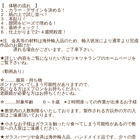
【 体験の流れ 】
１．カラー・デザインを決める！
２．紙の上で試し並べ！
３．本貼り！
４．隙間をビーズで埋める！
５．最終チェック！
６．仕上がりまで2~４週間程度！
※注 金具等の材料は海外輸入品のため、輸入状況により通常より完成
作品のお届けが
遅れる場合がございます。ご了承下さい。
★詳しい内容をご覧になりたい方はツキツキランプのホームページを
ご覧下さいね。
（動画あり）
☆………服装・持ち物
ボンドがついてしまう可能性がありますので、
気になる方はエプロンをお持ちください。
老眼鏡が必要な方はお持ちくださいね。
☆………対象年齢 ６～９歳 ※２時間座っての作業が出来るお子様
★教室内の人数制限をいたしております。製作される方以外の方の入
室はご遠慮頂いております。
★小さなお子様はガラスを触ったり食べてしまう可能性があるので教
室への入室はご遠慮ください。
★ガラスパーツや金具は海外輸入品、ハンドメイド品です。少々の歪