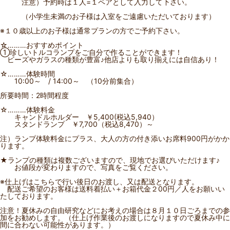
注意）予約時は１人=１ペアとして入力して下さい。
（小学生未満のお子様は入室をご遠慮いただいております）
※１０歳以上のお子様は通常プランの方でご予約下さい。
☆………おすすめポイント
①珍しいトルコランプをご自分で作ることができます！
ビーズやガラスの種類が豊富♪他店よりも取り揃えには自信あり！
☆………体験時間
10:00～ / 14:00～ （10分前集合）
所要時間：2時間程度
☆………体験料金
キャンドルホルダー ￥5,400(税込5,940）
スタンドランプ ￥7,700（税込8,470）～
注）ランプ体験料金にプラス、大人の方の付き添いお席料900円がかか
ります。
★ランプの種類は複数ございますので、現地でお選びいただけます♪
お値段が変わりますので、写真をご覧ください。
※仕上げはこちらで行い後日のお渡し、又は配送となります。
配送ご希望のお客様は送料着払い＋お箱代金２00円／人をお願いい
たしております。
注意！夏休みの自由研究などにお考えの場合は８月１０日ごろまでの参
加をお勧めします。（仕上げ作業後のお渡しになりますので夏休み中に
間に合わない可能性があります。）