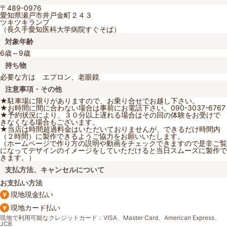
〒489-0976
愛知県瀬戸市井戸金町２４３
ツキツキランプ
（長久手愛知医科大学病院すぐそば）
対象年齢
6歳～9歳
持ち物
必要な方は エプロン、老眼鏡
注意事項・その他
★駐車場に限りがありますので、お乗り合せでお越し下さい。
★お時間に間に合わない場合は事前にお電話下さい。090-3037-6767
★予約状況により、３０分以上遅れる場合はその回の体験をお受けで
きなくなる場合もございます。
★当店は時間超過料金はいただいておりませんが、できるだけ時間内
（２時間）に製作できるようご協力をお願いいたします。
（ホームページで作り方の説明や動画をチェックできますので是非ご覧
になってデザインのイメージをしていただけると当日スムーズに製作で
きます。）
支払方法、キャンセルについて
お支払い方法
現地現金払い
現地カード払い
現地で利用可能なクレジットカード：VISA、Master Card、American Express、
JCB