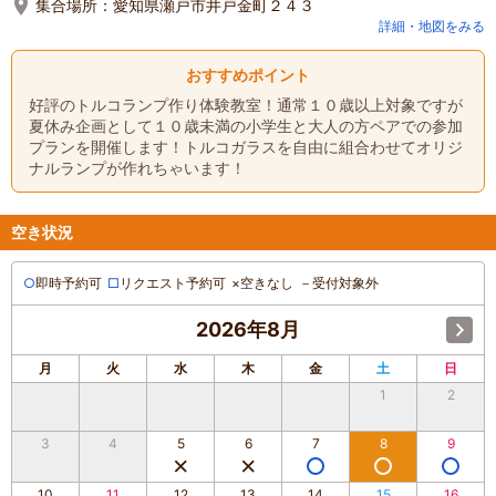
集合場所：
愛知県瀬戸市井戸金町２４３
詳細・地図をみる
おすすめポイント
好評のトルコランプ作り体験教室！通常１０歳以上対象ですが
夏休み企画として１０歳未満の小学生と大人の方ペアでの参加
プランを開催します！トルコガラスを自由に組合わせてオリジ
ナルランプが作れちゃいます！
空き状況
○
即時予約可
□
リクエスト予約可
×
空きなし
－
受付対象外
2026年8月
月
火
水
木
金
土
日
1
2
3
4
5
6
7
8
9
10
11
12
13
14
15
16