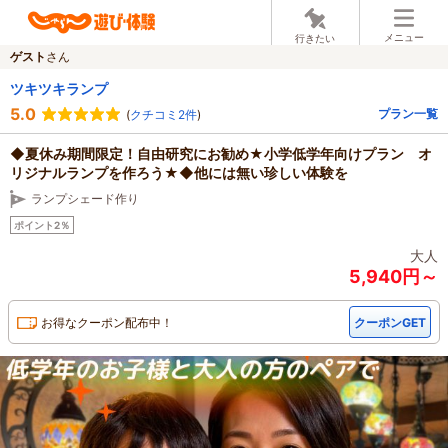
メニュー
行きたい
ゲスト
さん
ツキツキランプ
5.0
プラン一覧
(
クチコミ2件
)
◆夏休み期間限定！自由研究にお勧め★小学低学年向けプラン オ
リジナルランプを作ろう★◆他には無い珍しい体験を
ランプシェード作り
ポイント2％
大人
5,940円～
お得なクーポン配布中！
クーポンGET